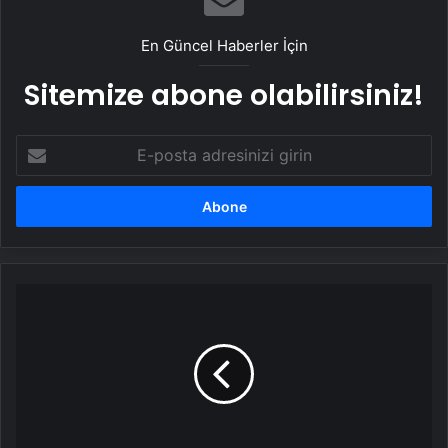
Nelerde Kullanılır?
En Güncel Haberler İçin
Sitemize abone olabilirsiniz!
E-
posta
adresinizi
girin
Kalp
ve
böbrek
sağlığı
için
ortak
seferberlik