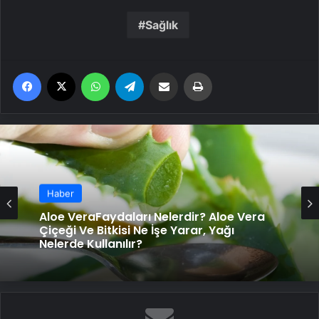
Sağlık
Facebook
X
WhatsApp
Telegram
Email'den paylaş
Yaz
Haber
Haber
Bir avuç dutun 9 mucizevi faydası! Şifa
deposu dutun faydaları sizi çok
şaşırtacak!
Aloe VeraFaydaları Nelerdir? Aloe Vera
Çiçeği Ve Bitkisi Ne İşe Yarar, Yağı