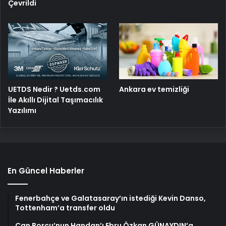
Çevrildi
UETDS Nedir ? Uetds.com
Ankara ev temizliği
İle Akıllı Dijital Taşımacılık
Yazılımı
En Güncel Haberler
Fenerbahçe ve Galatasaray’ın istediği Kevin Danso,
Tottenham’a transfer oldu
Can Borcu’nun Handan’ı Ebru Özkan GÜNAYDIN’a