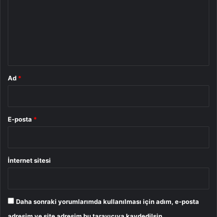
r
u
m
*
Ad
*
E-posta
*
İnternet sitesi
Daha sonraki yorumlarımda kullanılması için adım, e-posta
adresim ve site adresim bu tarayıcıya kaydedilsin.