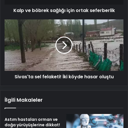
Kalp ve böbrek sağlığı için ortak seferberlik
Sivas'ta
sel
felaketi!
İki
köyde
hasar
oluştu
Sivas'ta sel felaketi! İki köyde hasar oluştu
İlgili Makaleler
Astım hastaları orman ve
doğa yürüyüşlerine dikkat!