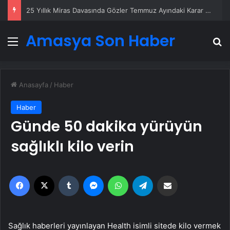
25 Yıllık Miras Davasında Gözler Temmuz Ayındaki Karar Duruşmasına Çevrildi
Amasya Son Haber
Menü
A
Anasayfa
/
Haber
Haber
Günde 50 dakika yürüyün
sağlıklı kilo verin
Facebook
X
Tumblr
Messenger
WhatsApp
Telegram
Email'den paylaş
Sağlık haberleri yayınlayan Health isimli sitede kilo vermek