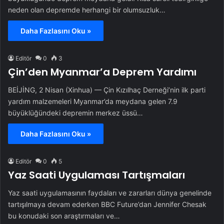
neden olan depremde herhangi bir olumsuzluk…
Daha Fazlasını Oku »
Editör
0
3
Çin’den Myanmar’a Deprem Yardımı
BEİJİNG, 2 Nisan (Xinhua) — Çin Kızılhaç Derneği’nin ilk parti
yardım malzemeleri Myanmar’da meydana gelen 7.9
büyüklüğündeki depremin merkez üssü…
Daha Fazlasını Oku »
Editör
0
5
Yaz Saati Uygulaması Tartışmaları
Yaz saati uygulamasının faydaları ve zararları dünya genelinde
tartışılmaya devam ederken BBC Future’dan Jennifer Chesak
bu konudaki son araştırmaları ve…