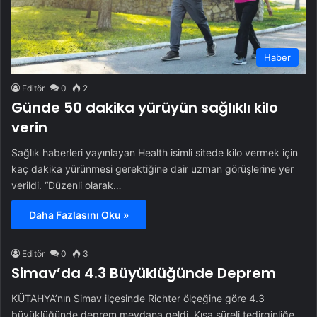
Haber
Editör
0
2
Günde 50 dakika yürüyün sağlıklı kilo
verin
Sağlık haberleri yayınlayan Health isimli sitede kilo vermek için
kaç dakika yürünmesi gerektiğine dair uzman görüşlerine yer
verildi. “Düzenli olarak…
Daha Fazlasını Oku »
Editör
0
3
Simav’da 4.3 Büyüklüğünde Deprem
KÜTAHYA’nın Simav ilçesinde Richter ölçeğine göre 4.3
büyüklüğünde deprem meydana geldi. Kısa süreli tedirginliğe