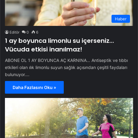
Haber
Editör
0
6
1 ay boyunca limonlu su içerseniz…
Vücuda etkisi inanılmaz!
ABONE OL 1 AY BOYUNCA AÇ KARNINA… Antiseptik ve tıbbı
etkileri olan ılık limonlu suyun sağlık açısından çeşitli faydaları
bulunuyor.…
Daha Fazlasını Oku »