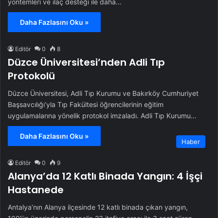
yöntemleri ve ilaç desteği ile daha…
Daha Fazlasını Oku »
Editör
0
8
Düzce Üniversitesi’nden Adli Tıp
Protokolü
Düzce Üniversitesi, Adli Tıp Kurumu ve Bakırköy Cumhuriyet
Başsavcılığı’yla Tıp Fakültesi öğrencilerinin eğitim
uygulamalarına yönelik protokol imzaladı. Adli Tıp Kurumu…
Daha Fazlasını Oku »
Haber
Editör
0
9
Alanya’da 12 Katlı Binada Yangın: 4 İşçi
Hastanede
Antalya’nın Alanya ilçesinde 12 katlı binada çıkan yangın,