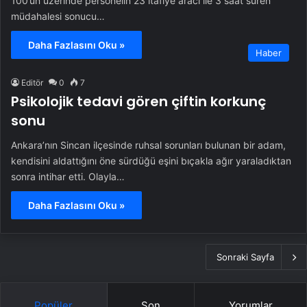
100’ün üzerinde personelin 23 itafiye aracı ile 3 saat süren
müdahalesi sonucu…
Daha Fazlasını Oku »
Haber
Editör
0
7
Psikolojik tedavi gören çiftin korkunç
sonu
Ankara’nın Sincan ilçesinde ruhsal sorunları bulunan bir adam,
kendisini aldattığını öne sürdüğü eşini bıçakla ağır yaraladıktan
sonra intihar etti. Olayla…
Daha Fazlasını Oku »
Sonraki Sayfa
Popüler
Son
Yorumlar