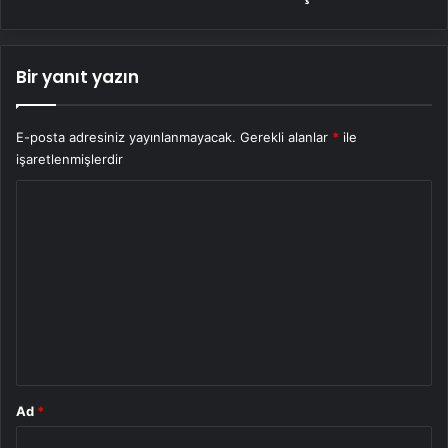
Bir yanıt yazın
E-posta adresiniz yayınlanmayacak.
Gerekli alanlar
*
ile
işaretlenmişlerdir
Y
o
r
u
m
*
Ad
*