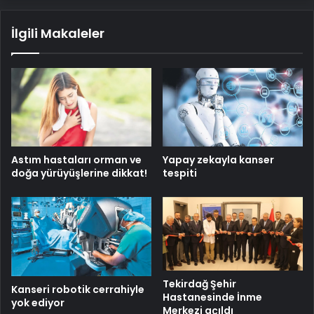
İlgili Makaleler
Astım hastaları orman ve
Yapay zekayla kanser
doğa yürüyüşlerine dikkat!
tespiti
Tekirdağ Şehir
Kanseri robotik cerrahiyle
Hastanesinde İnme
yok ediyor
Merkezi açıldı