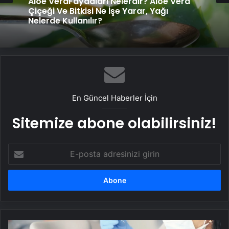
Aloe VeraFaydaları Nelerdir? Aloe Vera
Çiçeği Ve Bitkisi Ne İşe Yarar, Yağı
Nelerde Kullanılır?
En Güncel Haberler İçin
Sitemize abone olabilirsiniz!
E-
posta
adresinizi
girin
Ergenlikte