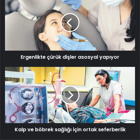
çürük
dişler
asosyal
yapıyor
Ergenlikte çürük dişler asosyal yapıyor
Kalp
ve
böbrek
sağlığı
için
ortak
seferberlik
Kalp ve böbrek sağlığı için ortak seferberlik