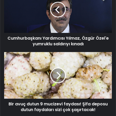
Özgür
Özel'e
yumruklu
saldırıyı
kınadı
Cumhurbaşkanı Yardımcısı Yılmaz, Özgür Özel'e
yumruklu saldırıyı kınadı
Bir
avuç
dutun
9
mucizevi
faydası!
Şifa
deposu
dutun
Bir avuç dutun 9 mucizevi faydası! Şifa deposu
faydaları
sizi
dutun faydaları sizi çok şaşırtacak!
çok