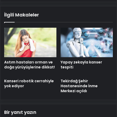
şaşırtacak!
İlgili Makaleler
Astım hastaları orman ve
Yapay zekayla kanser
doğa yürüyüşlerine dikkat!
tespiti
Kanseri robotik cerrahiyle
Tekirdağ Şehir
yok ediyor
Hastanesinde İnme
Merkezi açıldı
Bir yanıt yazın