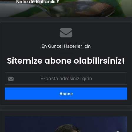
şaşırtacak!
Aloe VeraFaydaları Nelerdir? Aloe Vera
Çiçeği Ve Bitkisi Ne İşe Yarar, Yağı
Nelerde Kullanılır?
En Güncel Haberler İçin
Sitemize abone olabilirsiniz!
E-
posta
adresinizi
girin
Cumhurbaşkanı
Yardımcısı
Yılmaz,