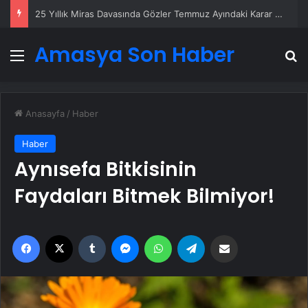
25 Yıllık Miras Davasında Gözler Temmuz Ayındaki Karar Duruşmasına Çevrildi
Amasya Son Haber
Menü
A
Anasayfa
/
Haber
Haber
Aynısefa Bitkisinin
Faydaları Bitmek Bilmiyor!
Facebook
X
Tumblr
Messenger
WhatsApp
Telegram
Email'den paylaş