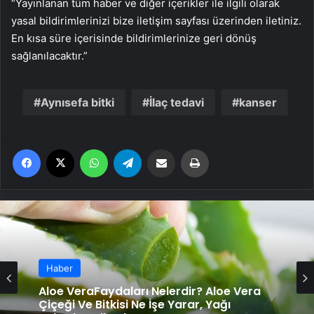
“Yayınlanan tüm haber ve diğer içerikler ile ilgili olarak
yasal bildirimlerinizi bize iletişim sayfası üzerinden iletiniz.
En kısa süre içerisinde bildirimlerinize geri dönüş
sağlanılacaktır.”
Aynısefa bitki
İlaç tedavi
kanser
Facebook
X
WhatsApp
Telegram
Email'den paylaş
Yaz
Haber
Bir avuç dutun 9 mucizevi faydası! Şifa
Haber
deposu dutun faydaları sizi çok