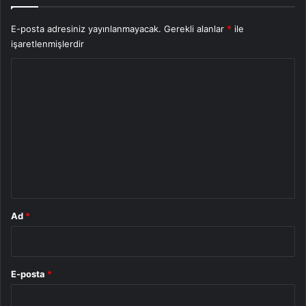
E-posta adresiniz yayınlanmayacak.
Gerekli alanlar
*
ile
işaretlenmişlerdir
Y
o
r
u
m
*
Ad
*
E-posta
*