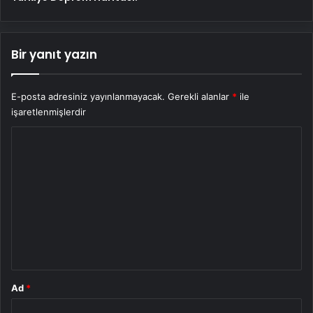
Bir yanıt yazın
E-posta adresiniz yayınlanmayacak.
Gerekli alanlar
*
ile
işaretlenmişlerdir
Y
o
r
u
m
*
Ad
*