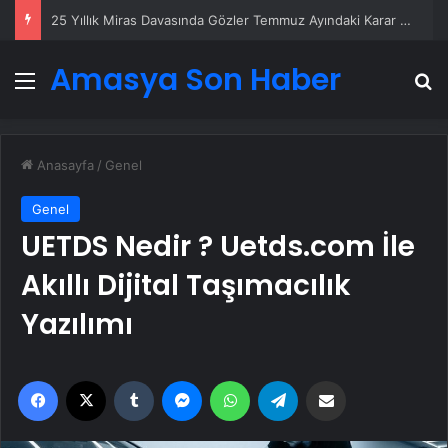
25 Yıllık Miras Davasında Gözler Temmuz Ayındaki Karar Duruşmasına Çevrildi
Amasya Son Haber
Menü
A
Anasayfa
/
Genel
Genel
UETDS Nedir ? Uetds.com İle
Akıllı Dijital Taşımacılık
Yazılımı
Facebook
X
Tumblr
Messenger
WhatsApp
Telegram
Email'den paylaş