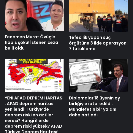
Fenomen Murat Övüç’e
Tefecilik yapan suç
hapis şoku! İstenen ceza
örgütüne 3 ilde operasyon:
belli oldu
7 tutuklama
YENİ AFAD DEPREM HARİTASI
Diplomalar 18 üyenin oy
: AFAD deprem haritası
birliğiyle iptal edildi:
yenilendi! Türkiye’de
Muhalefetin bir yalanı
deprem riski en az iller
daha patladı
neresi? Hangi illerde
deprem riski yüksek? AFAD
Türkiye Deprem Haritası!