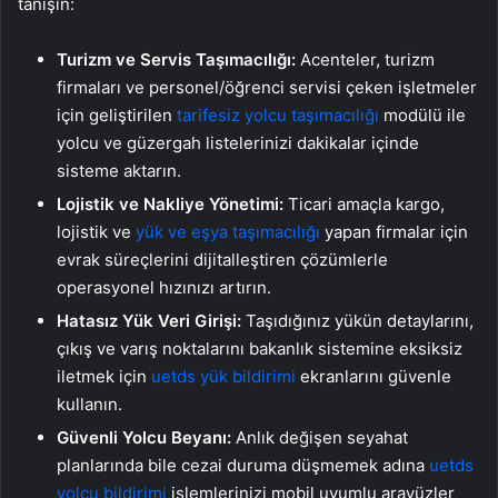
tanışın:
Turizm ve Servis Taşımacılığı:
Acenteler, turizm
firmaları ve personel/öğrenci servisi çeken işletmeler
için geliştirilen
tarifesiz yolcu taşımacılığı
modülü ile
yolcu ve güzergah listelerinizi dakikalar içinde
sisteme aktarın.
Lojistik ve Nakliye Yönetimi:
Ticari amaçla kargo,
lojistik ve
yük ve eşya taşımacılığı
yapan firmalar için
evrak süreçlerini dijitalleştiren çözümlerle
operasyonel hızınızı artırın.
Hatasız Yük Veri Girişi:
Taşıdığınız yükün detaylarını,
çıkış ve varış noktalarını bakanlık sistemine eksiksiz
iletmek için
uetds yük bildirimi
ekranlarını güvenle
kullanın.
Güvenli Yolcu Beyanı:
Anlık değişen seyahat
planlarında bile cezai duruma düşmemek adına
uetds
yolcu bildirimi
işlemlerinizi mobil uyumlu arayüzler