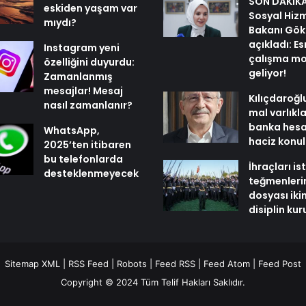
SON DAKİKA 
eskiden yaşam var
Sosyal Hiz
mıydı?
Bakanı Gök
açıkladı: E
Instagram yeni
çalışma mo
özelliğini duyurdu:
geliyor!
Zamanlanmış
mesajlar! Mesaj
Kılıçdaroğl
nasıl zamanlanır?
mal varlıkl
banka hesa
WhatsApp,
haciz konu
2025’ten itibaren
bu telefonlarda
İhraçları i
desteklenmeyecek
teğmenleri
dosyası iki
disiplin ku
Sitemap XML
|
RSS Feed
|
Robots
|
Feed RSS
|
Feed Atom
|
Feed Post
Copyright © 2024 Tüm Telif Hakları Saklıdır.