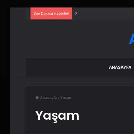
Son Dakika Haberleri
25 Yıllık Miras Davasında Gözl
ANASAYFA
Anasayfa
/
Yaşam
Yaşam