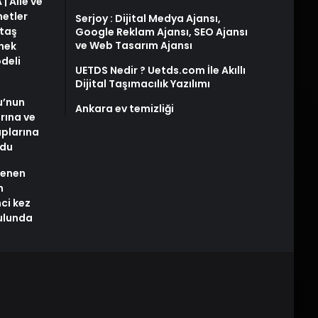
| Aile ve
metler
Serjoy : Dijital Medya Ajansı,
taş
Google Reklam Ajansı, SEO Ajansı
ve Web Tasarım Ajansı
snek
deli
UETDS Nedir ? Uetds.com İle Akıllı
Dijital Taşımacılık Yazılımı
u’nun
Ankara ev temizliği
arına ve
plarına
ldu
stenen
n
nci kez
rulunda