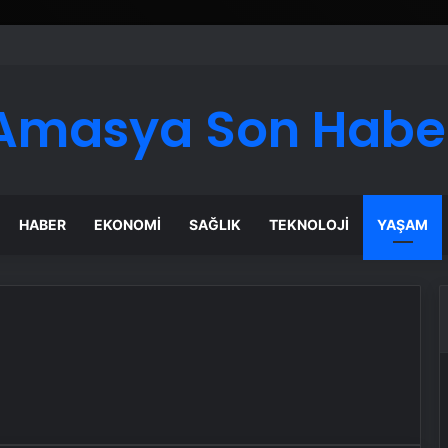
er Temmuz Ayındaki Karar Duruşmasına Çevrildi
Amasya Son Habe
HABER
EKONOMI
SAĞLIK
TEKNOLOJI
YAŞAM