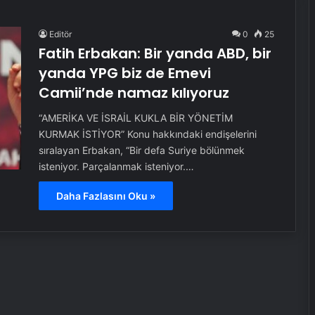
Editör
0
25
Fatih Erbakan: Bir yanda ABD, bir
yanda YPG biz de Emevi
Camii’nde namaz kılıyoruz
“AMERİKA VE İSRAİL KUKLA BİR YÖNETİM
KURMAK İSTİYOR” Konu hakkındaki endişelerini
sıralayan Erbakan, “Bir defa Suriye bölünmek
isteniyor. Parçalanmak isteniyor.…
Daha Fazlasını Oku »