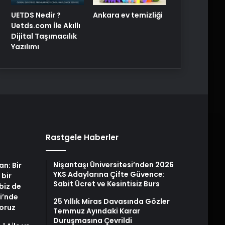
UETDS Nedir ?
Ankara ev temizliği
Uetds.com İle Akıllı
Dijital Taşımacılık
Yazılımı
Rastgele Haberler
Nişantaşı Üniversitesi’nden 2026
an: Bir
YKS Adaylarına Çifte Güvence:
 bir
Sabit Ücret ve Kesintisiz Burs
biz de
i’nde
25 Yıllık Miras Davasında Gözler
yoruz
Temmuz Ayındaki Karar
Duruşmasına Çevrildi