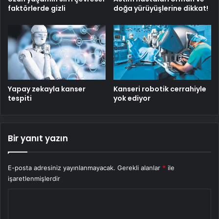
faktörlerde gizli
doğa yürüyüşlerine dikkat!
Yapay zekayla kanser
Kanseri robotik cerrahiyle
tespiti
yok ediyor
Bir yanıt yazın
E-posta adresiniz yayınlanmayacak.
Gerekli alanlar
*
ile
işaretlenmişlerdir
Y
o