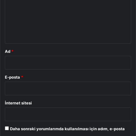
r
u
m
*
Ad
*
E-posta
*
İnternet sitesi
Daha sonraki yorumlarımda kullanılması için adım, e-posta