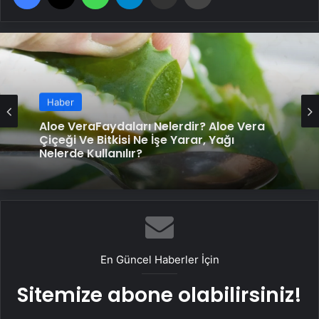
Haber
Bir avuç dutun 9 mucizevi faydası! Şifa
Haber
deposu dutun faydaları sizi çok
şaşırtacak!
Aloe VeraFaydaları Nelerdir? Aloe Vera
Çiçeği Ve Bitkisi Ne İşe Yarar, Yağı
Nelerde Kullanılır?
En Güncel Haberler İçin
Sitemize abone olabilirsiniz!