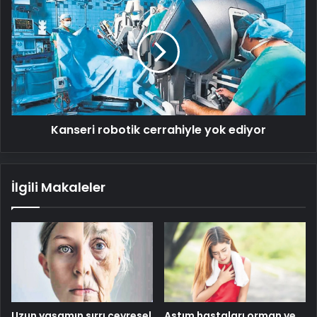
robotik
cerrahiyle
yok
ediyor
Kanseri robotik cerrahiyle yok ediyor
İlgili Makaleler
Uzun yaşamın sırrı çevresel
Astım hastaları orman ve