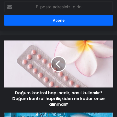
E-
posta
adresinizi
girin
Doğum
kontrol
hapı
nedir,
nasıl
kullanılır?
Doğum
kontrol
hapı
Doğum kontrol hapı nedir, nasıl kullanılır?
ilişkiden
ne
Doğum kontrol hapı ilişkiden ne kadar önce
kadar
alınmalı?
önce
alınmalı?
Kanseri