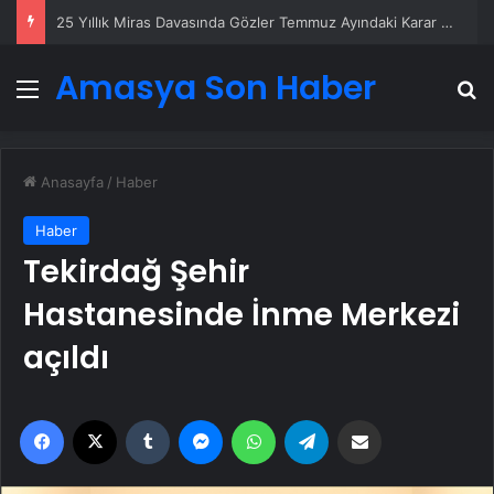
25 Yıllık Miras Davasında Gözler Temmuz Ayındaki Karar Duruşmasına Çevrildi
Amasya Son Haber
Menü
A
Anasayfa
/
Haber
Haber
Tekirdağ Şehir
Hastanesinde İnme Merkezi
açıldı
Facebook
X
Tumblr
Messenger
WhatsApp
Telegram
Email'den paylaş