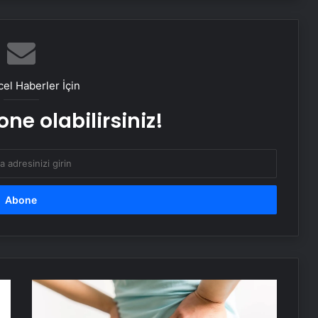
Yemek ısıtırken bunlara dikkat edin
el Haberler İçin
Ergenlikte çürük dişler asosyal
yapıyor
ne olabilirsiniz!
Masa başı çalışanların kabusu bel,
boyun ve sırt ağrıları
Dizdeki ağrıya ‘tıkaç’la son
1 ay boyunca limonlu su içerseniz…
Vücuda etkisi inanılmaz!
Sırt
Ağrısına
Ne