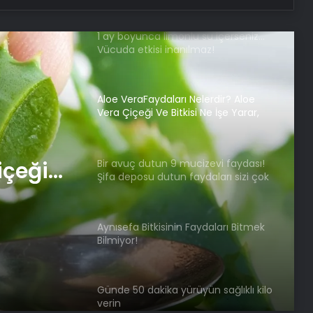
Aloe VeraFaydaları Nelerdir? Aloe
Vera Çiçeği Ve Bitkisi Ne İşe Yarar,
Yağı Nelerde Kullanılır?
Bir avuç dutun 9 mucizevi faydası!
Şifa deposu dutun faydaları sizi çok
şaşırtacak!
Aynısefa Bitkisinin Faydaları Bitmek
izevi
Bilmiyor!
 dutun
Günde 50 dakika yürüyün sağlıklı kilo
içeği
verin
r, Yağı
Kalp ve böbrek sağlığı için ortak
seferberlik