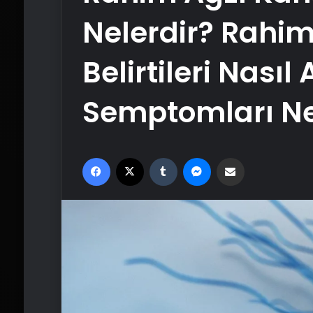
Nelerdir? Rahim
Belirtileri Nasıl 
Semptomları Ne
Facebook
X
Tumblr
Messenger
Email'den paylaş