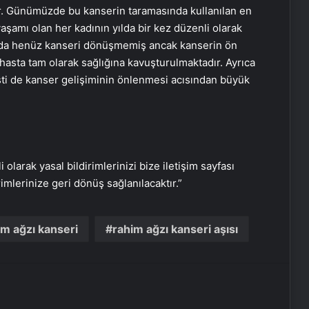
Kalp ve böbrek sağlığı için ortak
ür. Günümüzde bu kanserin taramasında kullanılan en
seferberlik
 yaşamı olan her kadının yılda bir kez düzenli olarak
ında henüz kanseri dönüşmemiş ancak kanserin ön
Yemek ısıtırken bunlara dikkat edin
 hasta tam olarak sağlığına kavuşturulmaktadır. Ayrıca
ti de kanser gelişiminin önlenmesi
acısından büyük
Ergenlikte çürük dişler asosyal
yapıyor
i olarak yasal bildirimlerinizi bize iletişim sayfası
Masa başı çalışanların kabusu bel,
rimlerinize geri dönüş sağlanılacaktır.”
boyun ve sırt ağrıları
m ağzı kanseri
rahim ağzı kanseri aşısı
Dizdeki ağrıya ‘tıkaç’la son
1 ay boyunca limonlu su içerseniz…
Vücuda etkisi inanılmaz!