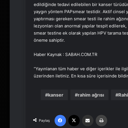
edildiğinde tedavi edilebilen bir kanser türüd
yaygın yöntem
PAP
smear
testidir. Aktif cinsel
yaptırması gereken
smear
testi ile rahim ağz
lezyonları olan anormal yapılar tespit edilerek,
smear
testine ek olarak yapılan
HPV
tarama tes
öneme sahiptir.
Haber Kaynak : SABAH.COM.TR
“Yayınlanan tüm haber ve diğer içerikler ile ilgil
üzerinden iletiniz. En kısa süre içerisinde bildi
kanser
rahim ağrısı
Rahi
Facebook
X
Email'den paylaş
Yaz
Paylaş