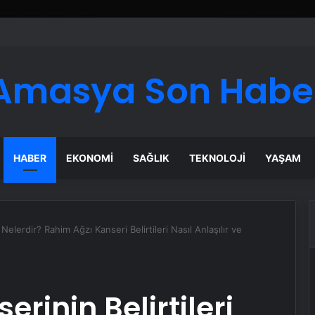
er Temmuz Ayındaki Karar Duruşmasına Çevrildi
Amasya Son Habe
HABER
EKONOMI
SAĞLIK
TEKNOLOJI
YAŞAM
 Nelerdir? Rahim Ağzı Kanseri Belirtileri Nasıl Anlaşılır ve
rinin Belirtileri