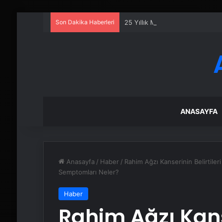
Son Dakika Haberleri
25 Yıllık Miras Davasında Gözl
ANASAYFA
Anasayfa
/
Haber
/
Rahim Ağzı Kanserinin Belirtileri
Semptomları Neler?
Haber
Rahim Ağzı Kanse