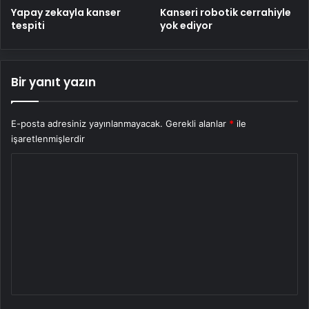
Yapay zekayla kanser
Kanseri robotik cerrahiyle
tespiti
yok ediyor
Bir yanıt yazın
E-posta adresiniz yayınlanmayacak.
Gerekli alanlar
*
ile
işaretlenmişlerdir
Y
o
r
u
m
*