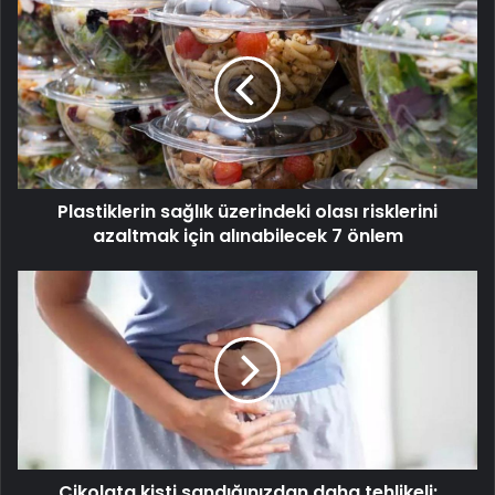
sağlık
üzerindeki
olası
risklerini
azaltmak
için
alınabilecek
7
Plastiklerin sağlık üzerindeki olası risklerini
önlem
azaltmak için alınabilecek 7 önlem
Çikolata
kisti
sandığınızdan
daha
tehlikeli:
Bağışıklık
sistemiyle
genetik
savaşta!
Çikolata kisti sandığınızdan daha tehlikeli: