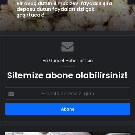
Bir avuç dutun 9 mucizevi faydası! Şifa
deposu dutun faydaları sizi çok
şaşırtacak!
En Güncel Haberler İçin
Sitemize abone olabilirsiniz!
E-
posta
adresinizi
girin
Plastiklerin