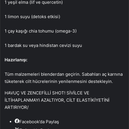
1 yeşil elma (lif ve quercetin)
1 limon suyu (detoks etkisi)
1 çay kaşığı chia tohumu (omega-3)
1 bardak su veya hindistan cevizi suyu
Hazırlanışı
:
Tüm malzemeleri blenderdan geçirin. Sabahları aç karnına
tüketerek cilt hücrelerinin yenilenmesini destekleyin.
HAVUÇ VE ZENCEFİLLİ SHOT! SİVİLCE VE
İLTİHAPLANMAYI AZALTIYOR, CİLT ELASTİKİYETİNİ
ARTIRIYOR
/
Facebook’da Paylaş