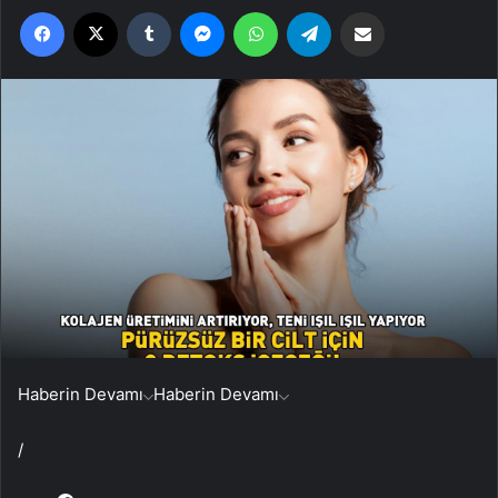
Facebook
X
Tumblr
Messenger
WhatsApp
Telegram
Email'den paylaş
Haberin Devamı
Haberin Devamı
/