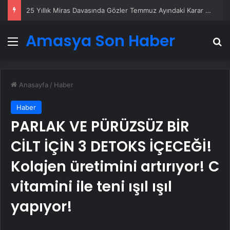
Serjoy : Dijital Medya Ajansı, Google Reklam Ajansı, SEO Ajansı ve Web Tasarım Ajansı
Amasya Son Haber
Menü
A
Anasayfa
/
Haber
Haber
PARLAK VE PÜRÜZSÜZ BİR
CİLT İÇİN 3 DETOKS İÇECEĞİ!
Kolajen üretimini artırıyor! C
vitamini ile teni ışıl ışıl
yapıyor!