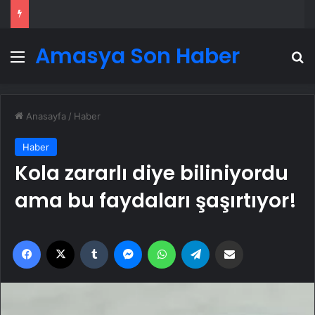
Amasya Son Haber
Menü
A
Anasayfa
/
Haber
Haber
Kola zararlı diye biliniyordu
ama bu faydaları şaşırtıyor!
Facebook
X
Tumblr
Messenger
WhatsApp
Telegram
Email'den paylaş