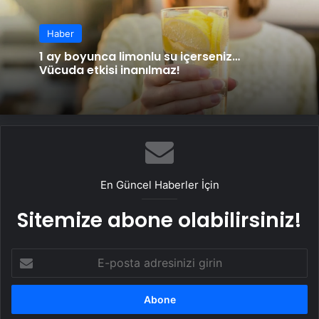
Haber
1 ay boyunca limonlu su içerseniz…
Vücuda etkisi inanılmaz!
En Güncel Haberler İçin
Sitemize abone olabilirsiniz!
E-
posta
adresinizi
girin