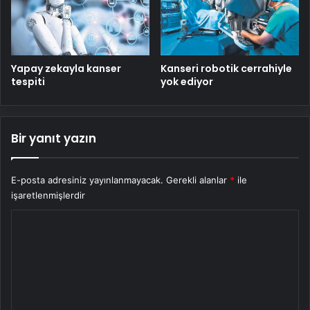
Yapay zekayla kanser
Kanseri robotik cerrahiyle
tespiti
yok ediyor
Bir yanıt yazın
E-posta adresiniz yayınlanmayacak.
Gerekli alanlar
*
ile
işaretlenmişlerdir
Y
o
r
u
m