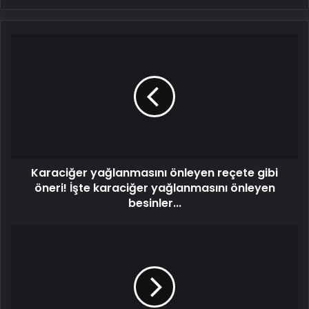
Karaciğer
yağlanmasını
önleyen
reçete
gibi
öneri!
İşte
karaciğer
yağlanmasını
Karaciğer yağlanmasını önleyen reçete gibi
önleyen
besinler...
öneri! İşte karaciğer yağlanmasını önleyen
besinler...
Sarımsağın
Saça
Faydaları
-
Sarımsağın
Saça