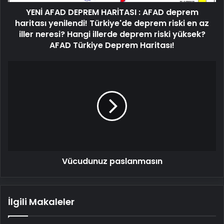
yenilendi!
YENİ AFAD DEPREM HARİTASI : AFAD deprem
Türkiye'de
deprem
haritası yenilendi! Türkiye'de deprem riski en az
riski
iller neresi? Hangi illerde deprem riski yüksek?
en
AFAD Türkiye Deprem Haritası!
az
iller
Vücudunuz
neresi?
paslanmasın
Hangi
illerde
deprem
riski
yüksek?
AFAD
Türkiye
Deprem
Vücudunuz paslanmasın
Haritası!
İlgili Makaleler