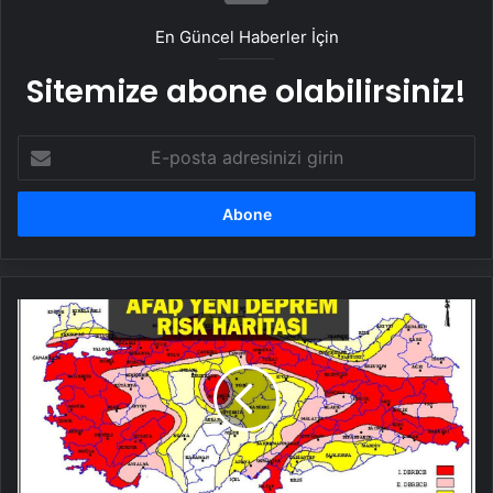
En Güncel Haberler İçin
Sitemize abone olabilirsiniz!
E-
posta
adresinizi
girin
YENİ
AFAD
DEPREM
HARİTASI
:
AFAD
deprem
haritası