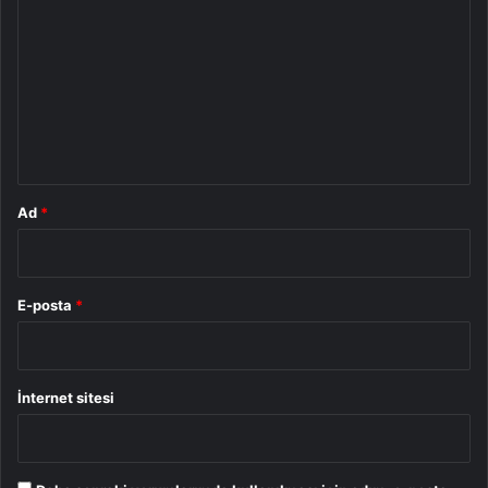
o
r
u
m
*
Ad
*
E-posta
*
İnternet sitesi