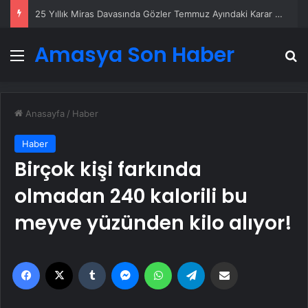
25 Yıllık Miras Davasında Gözler Temmuz Ayındaki Karar Duruşmasına Çevrildi
Amasya Son Haber
Menü
A
Anasayfa
/
Haber
Haber
Birçok kişi farkında
olmadan 240 kalorili bu
meyve yüzünden kilo alıyor!
Facebook
X
Tumblr
Messenger
WhatsApp
Telegram
Email'den paylaş