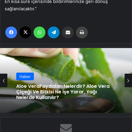
En kısa süre içerisinde bildirimlerinize geri dönüş
sağlanılacaktır.”
Facebook
X
WhatsApp
Telegram
Email'den paylaş
Yaz
Haber
Haber
Bir avuç dutun 9 mucizevi faydası! Şifa
deposu dutun faydaları sizi çok
şaşırtacak!
Aloe VeraFaydaları Nelerdir? Aloe Vera
Çiçeği Ve Bitkisi Ne İşe Yarar, Yağı
Nelerde Kullanılır?