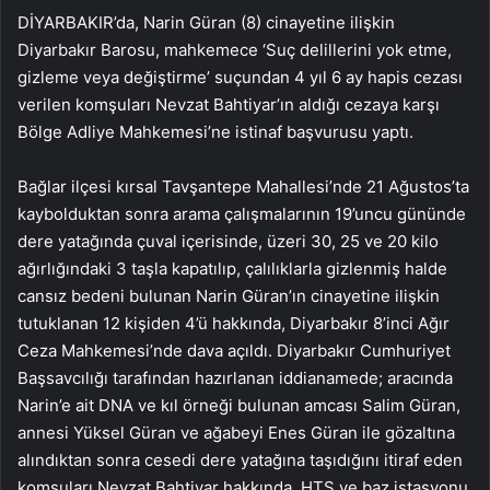
DİYARBAKIR’da, Narin Güran (8) cinayetine ilişkin
Diyarbakır Barosu, mahkemece ‘Suç delillerini yok etme,
gizleme veya değiştirme’ suçundan 4 yıl 6 ay hapis cezası
verilen komşuları Nevzat Bahtiyar’ın aldığı cezaya karşı
Bölge Adliye Mahkemesi’ne istinaf başvurusu yaptı.
Bağlar ilçesi kırsal Tavşantepe Mahallesi’nde 21 Ağustos’ta
kaybolduktan sonra arama çalışmalarının 19’uncu gününde
dere yatağında çuval içerisinde, üzeri 30, 25 ve 20 kilo
ağırlığındaki 3 taşla kapatılıp, çalılıklarla gizlenmiş halde
cansız bedeni bulunan Narin Güran’ın cinayetine ilişkin
tutuklanan 12 kişiden 4’ü hakkında, Diyarbakır 8’inci Ağır
Ceza Mahkemesi’nde dava açıldı. Diyarbakır Cumhuriyet
Başsavcılığı tarafından hazırlanan iddianamede; aracında
Narin’e ait DNA ve kıl örneği bulunan amcası Salim Güran,
annesi Yüksel Güran ve ağabeyi Enes Güran ile gözaltına
alındıktan sonra cesedi dere yatağına taşıdığını itiraf eden
komşuları Nevzat Bahtiyar hakkında, HTS ve baz istasyonu