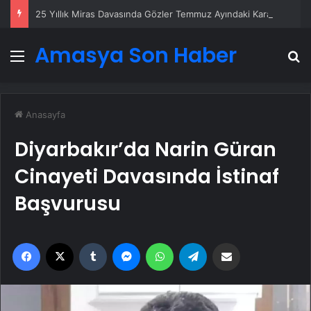
25 Yıllık Miras Davasında Gözler Temmuz Ayındaki Karar Duruşmasına Çevrildi
Amasya Son Haber
Menü
A
Anasayfa
Diyarbakır’da Narin Güran
Cinayeti Davasında İstinaf
Başvurusu
Facebook
X
Tumblr
Messenger
WhatsApp
Telegram
Email'den paylaş