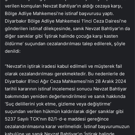
verilen komşuları Nevzat Bahtiyar’ın aldığı cezaya karşı,
Bölge Adliye Mahkemesi’ne istinaf başvurusu yaptı.
Diyarbakır Bölge Adliye Mahkemesi 1’inci Ceza Dairesi’ne
gönderilen istinaf dilekçesinde, sanık Nevzat Bahtiyar’ın da
diğer sanıklar gibi ‘İştirak halinde çocuğa karşı kasten
öldürme’ suçundan cezalandırılması talep edilerek, şöyle
denildi:
“Nevzat’ın iştirak iradesi kabul edilmeli ve müşterek fail
olarak cezalandırılması gerekmektedir. Bu nedenlerle de
Diyarbakır 8’inci Ağır Ceza Mahkemesi’nin 28 Aralık 2024
tarihli kararının istinaf incelemesi sonucu Nevzat Bahtiyar
bakımından yeniden değerlendirilmesi ve sanık hakkında
‘Suç delillerini yok etme, gizleme veya değiştirme’
suçundan verilen hükmün kaldırılarak diğer sanıklar gibi
5237 Sayılı TCK’nın 82/1-d-e maddesi gereğince
cezalandırılmasına karar verilmelidir. İstinaf başvurumuzun
kabulüne ve sanık Nevzat Bahtiyar’ın ‘İştirak halinde