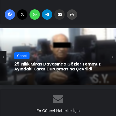
Facebook
X
WhatsApp
Telegram
Email'den paylaş
Yaz
Genel
Genel
25 Yıllık Miras Davasında Gözler Temmuz
Ayındaki Karar Duruşmasına Çevrildi
Serjoy : Dijital Medya Ajansı, Google
Reklam Ajansı, SEO Ajansı ve Web
Tasarım Ajansı
En Güncel Haberler İçin