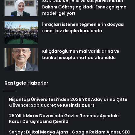
SON DAKİKA | Aile ve Sosyal Hizmetler
Bakanı Göktaş açıkladı: Esnek çalışma
modeli geliyor!
İhraçları istenen teğmenlerin dosyası
ikinci kez disiplin kurulunda
Kılıçdaroğlu’nun mal varlıklarına ve
banka hesaplarına haciz konuldu
Rastgele Haberler
Nişantaşı Üniversitesi’nden 2026 YKS Adaylarına Çifte
Güvence: Sabit Ücret ve Kesintisiz Burs
25 Yıllık Miras Davasında Gözler Temmuz Ayındaki
Karar Duruşmasına Çevrildi
Serjoy : Dijital Medya Ajansı, Google Reklam Ajansı, SEO