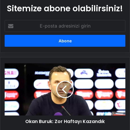
Sitemize abone olabilirsiniz!
E-
posta
adresinizi
girin
Okan
Buruk:
Zor
Haftayı
Kazandık
Okan Buruk: Zor Haftayı Kazandık