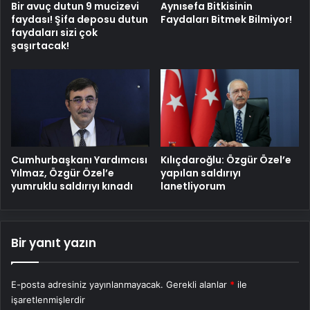
Bir avuç dutun 9 mucizevi
Aynısefa Bitkisinin
faydası! Şifa deposu dutun
Faydaları Bitmek Bilmiyor!
faydaları sizi çok
şaşırtacak!
Cumhurbaşkanı Yardımcısı
Kılıçdaroğlu: Özgür Özel’e
Yılmaz, Özgür Özel’e
yapılan saldırıyı
yumruklu saldırıyı kınadı
lanetliyorum
Bir yanıt yazın
E-posta adresiniz yayınlanmayacak.
Gerekli alanlar
*
ile
işaretlenmişlerdir