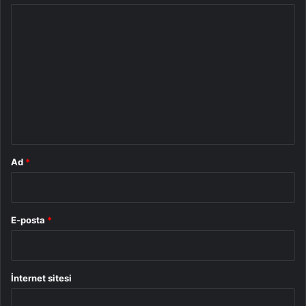
Y
o
r
u
m
*
Ad
*
E-posta
*
İnternet sitesi