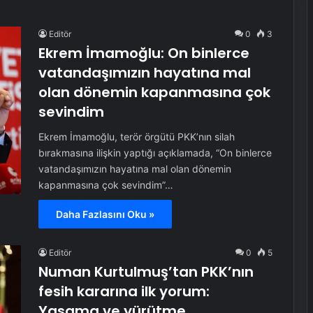
Editör
0
3
Ekrem İmamoğlu: On binlerce
vatandaşımızın hayatına mal
olan dönemin kapanmasına çok
sevindim
Ekrem İmamoğlu, terör örgütü PKK’nın silah
bırakmasına ilişkin yaptığı açıklamada, “On binlerce
vatandaşımızın hayatına mal olan dönemin
kapanmasına çok sevindim”…
Daha Fazlasını Oku »
Editör
0
5
Numan Kurtulmuş’tan PKK’nın
fesih kararına ilk yorum:
Yasama ve yürütme