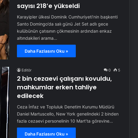
sayısı 218’e yükseldi
Karayipler ülkesi Dominik Cumhuriyeti’nin başkenti
Santo Domingo’da salı günü Jet Set adlı gece
kulübünün çatısının çökmesinin ardından enkaz
altındakileri arama…
Daha Fazlasını Oku »
Editör
0
5
2 bin cezaevi çalışanı kovuldu,
mahkumlar erken tahliye
edilecek
Ceza İnfaz ve Topluluk Denetim Kurumu Müdürü
Daniel Martuscello, New York genelindeki 2 binden
fazla cezaevi personelinin 10 Mart’ta görevine…
Daha Fazlasını Oku »