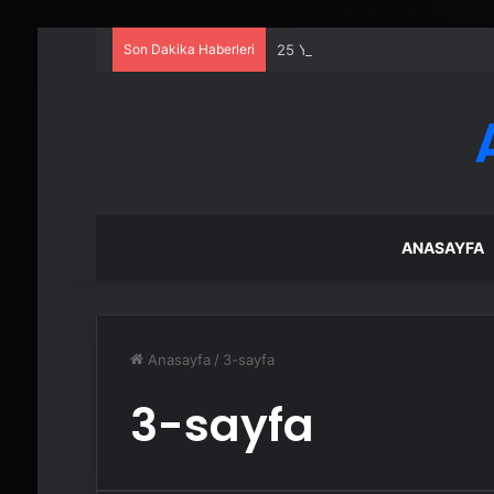
Son Dakika Haberleri
25 Yıllık Miras Davasında Gözl
ANASAYFA
Anasayfa
/
3-sayfa
3-sayfa