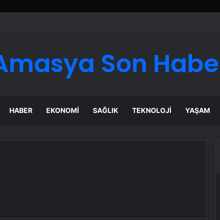
er Temmuz Ayındaki Karar Duruşmasına Çevrildi
Amasya Son Habe
HABER
EKONOMI
SAĞLIK
TEKNOLOJI
YAŞAM