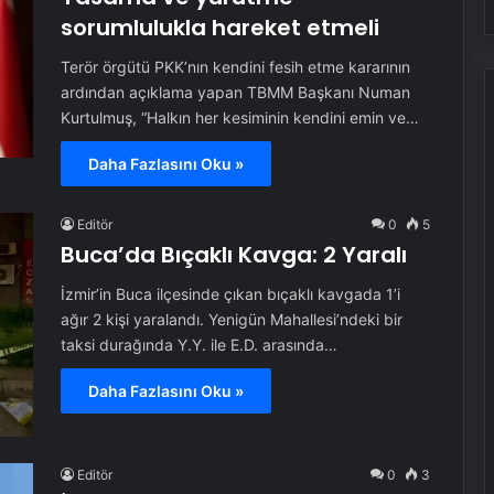
sorumlulukla hareket etmeli
Terör örgütü PKK’nın kendini fesih etme kararının
ardından açıklama yapan TBMM Başkanı Numan
Kurtulmuş, “Halkın her kesiminin kendini emin ve…
Daha Fazlasını Oku »
Editör
0
5
Buca’da Bıçaklı Kavga: 2 Yaralı
İzmir’in Buca ilçesinde çıkan bıçaklı kavgada 1’i
ağır 2 kişi yaralandı. Yenigün Mahallesi’ndeki bir
taksi durağında Y.Y. ile E.D. arasında…
Daha Fazlasını Oku »
Editör
0
3