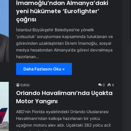
İmamoğlu’ndan Almanya’daki
yeni hükümete ‘Eurofighter’
çağrısı
İstanbul Büyükşehir Belediyesi’ne yönelik
‘yolsuzluk’ soruşturması kapsamında tutuklanan ve
görevinden uzaklaştırılan Ekrem İmamoğlu, sosyal
medya hesabından Almanya’da görevi devralmaya
hazırlanan…
Daha Fazlasını Oku »
Editör
0
4
Orlando Havalimanı’nda Uçakta
Motor Yangını
ABD’nin Florida eyaletindeki Orlando Uluslararası
Havalimanı’ndan kalkışa hazırlanan bir yolcu
uçağının motoru alev aldı. Uçaktaki 282 yolcu acil