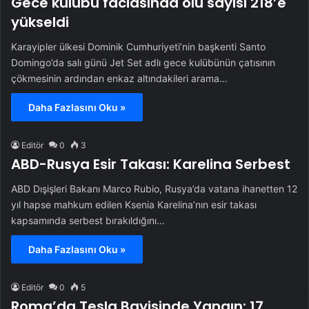
Gece kulübü faciasında ölü sayısı 218’e
yükseldi
Karayipler ülkesi Dominik Cumhuriyeti’nin başkenti Santo
Domingo’da salı günü Jet Set adlı gece kulübünün çatısının
çökmesinin ardından enkaz altındakileri arama…
Daha Fazlasını Oku »
Editör
0
3
ABD-Rusya Esir Takası: Karelina Serbest
ABD Dışişleri Bakanı Marco Rubio, Rusya’da vatana ihanetten 12
yıl hapse mahkum edilen Ksenia Karelina’nın esir takası
kapsamında serbest bırakıldığını…
Daha Fazlasını Oku »
Editör
0
5
Roma’da Tesla Bayisinde Yangın: 17