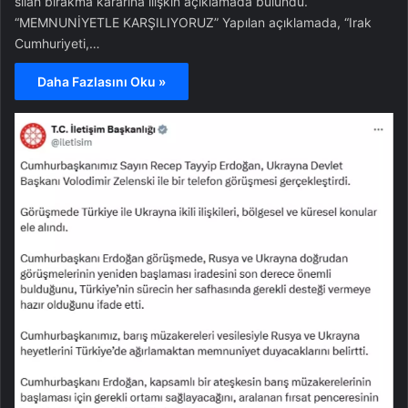
silah bırakma kararına ilişkin açıklamada bulundu.
“MEMNUNİYETLE KARŞILIYORUZ” Yapılan açıklamada, “Irak
Cumhuriyeti,…
Daha Fazlasını Oku »