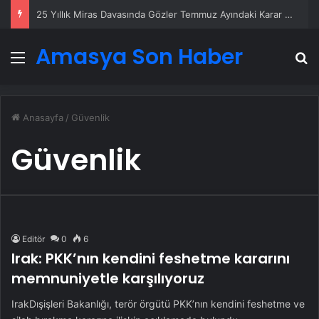
25 Yıllık Miras Davasında Gözler Temmuz Ayındaki Karar Duruşmasına Çevrildi
Amasya Son Haber
Menü
A
Anasayfa
/
Güvenlik
Güvenlik
Editör
0
6
Irak: PKK’nın kendini feshetme kararını
memnuniyetle karşılıyoruz
IrakDışişleri Bakanlığı, terör örgütü PKK’nın kendini feshetme ve