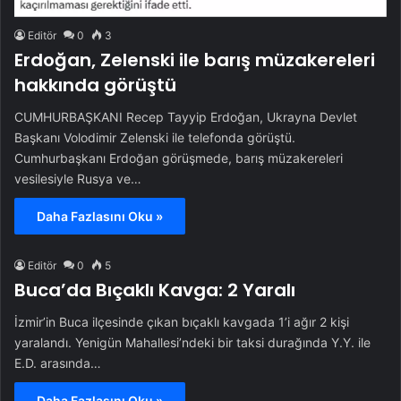
Editör
0
3
Erdoğan, Zelenski ile barış müzakereleri
hakkında görüştü
CUMHURBAŞKANI Recep Tayyip Erdoğan, Ukrayna Devlet
Başkanı Volodimir Zelenski ile telefonda görüştü.
Cumhurbaşkanı Erdoğan görüşmede, barış müzakereleri
vesilesiyle Rusya ve…
Daha Fazlasını Oku »
Editör
0
5
Buca’da Bıçaklı Kavga: 2 Yaralı
İzmir’in Buca ilçesinde çıkan bıçaklı kavgada 1’i ağır 2 kişi
yaralandı. Yenigün Mahallesi’ndeki bir taksi durağında Y.Y. ile
E.D. arasında…
Daha Fazlasını Oku »