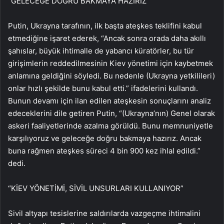
“GELECEĞE DOĞRU BAKMAYA HAZIRIZ”
Putin, Ukrayna tarafının, ilk başta ateşkes teklifini kabul
etmediğine işaret ederek, “Ancak sonra orada daha akıllı
şahıslar, büyük ihtimalle de yabancı küratörler, bu tür
girişimlerin reddedilmesinin Kiev yönetimi için kaybetmek
anlamına geldiğini söyledi. Bu nedenle (Ukrayna yetkilileri)
onlar hızlı şekilde bunu kabul etti.” ifadelerini kullandı.
Bunun devamı için ilan edilen ateşkesin sonuçlarını analiz
edeceklerini dile getiren Putin, “(Ukrayna’nın) Genel olarak
askeri faaliyetlerinde azalma görüldü. Bunu memnuniyetle
karşılıyoruz ve geleceğe doğru bakmaya hazırız. Ancak
buna rağmen ateşkes süreci 4 bin 900 kez ihlal edildi.”
dedi.
“KİEV YÖNETİMİ, SİVİL UNSURLARI KULLANIYOR”
Sivil altyapı tesislerine saldırılarda vazgeçme ihtimalini