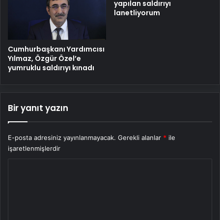
yapılan saldırıyı
lanetliyorum
Cumhurbaşkanı Yardımcısı
Yılmaz, Özgür Özel’e
yumruklu saldırıyı kınadı
Bir yanıt yazın
E-posta adresiniz yayınlanmayacak.
Gerekli alanlar
*
ile
işaretlenmişlerdir
Y
o
r
u