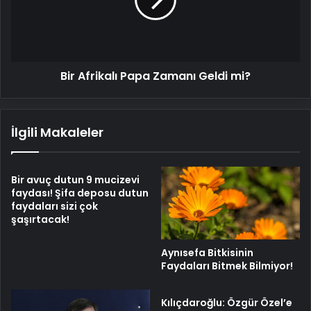
Geldi
mi?
Bir Afrikalı Papa Zamanı Geldi mi?
İlgili Makaleler
Bir avuç dutun 9 mucizevi
faydası! Şifa deposu dutun
faydaları sizi çok
şaşırtacak!
Aynısefa Bitkisinin
Faydaları Bitmek Bilmiyor!
Kılıçdaroğlu: Özgür Özel’e