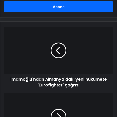
adresinizi
girin
İmamoğlu'ndan
Almanya'daki
yeni
hükümete
'Eurofighter'
çağrısı
İmamoğlu'ndan Almanya'daki yeni hükümete
'Eurofighter' çağrısı
Bir
Afrikalı
Papa
Zamanı