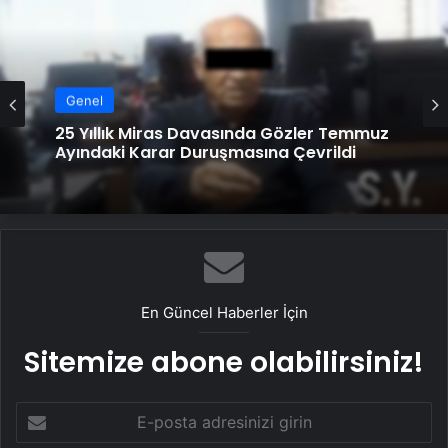
Genel
Serjoy : Dijital Medya Ajansı, Google
Reklam Ajansı, SEO Ajansı ve Web
Genel
Tasarım Ajansı
25 Yıllık Miras Davasında Gözler Temmuz
Ayındaki Karar Duruşmasına Çevrildi
En Güncel Haberler İçin
Sitemize abone olabilirsiniz!
E-
posta