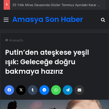
25 Yıllık Miras Davasında Gözler Temmuz Ayındaki Karar Duruşmasına Çevrildi
Amasya Son Haber
Menü
A
Anasayfa
Putin’den ateşkese yeşil
ışık: Geleceğe doğru
bakmaya hazırız
Facebook
X
Tumblr
Messenger
WhatsApp
Telegram
Email'den paylaş