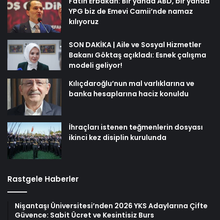
Fatih Erbakan: Bir yanda ABD, bir yanda
YPG biz de Emevi Camii’nde namaz
kılıyoruz
SON DAKİKA | Aile ve Sosyal Hizmetler
Bakanı Göktaş açıkladı: Esnek çalışma
modeli geliyor!
Kılıçdaroğlu’nun mal varlıklarına ve
banka hesaplarına haciz konuldu
İhraçları istenen teğmenlerin dosyası
ikinci kez disiplin kurulunda
Rastgele Haberler
Nişantaşı Üniversitesi’nden 2026 YKS Adaylarına Çifte
Güvence: Sabit Ücret ve Kesintisiz Burs