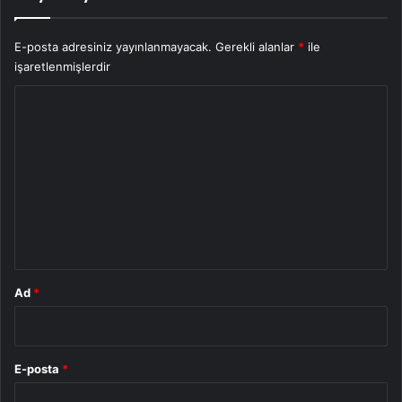
E-posta adresiniz yayınlanmayacak.
Gerekli alanlar
*
ile
işaretlenmişlerdir
Y
o
r
u
m
*
Ad
*
E-posta
*