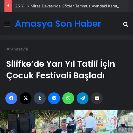
25 Yıllık Miras Davasında Gözler Temmuz Ayındaki Karar Duruşmasına Çevrildi
Amasya Son Haber
Menü
A
Anasayfa
Silifke’de Yarı Yıl Tatili İçin
Çocuk Festivali Başladı
Facebook
X
Tumblr
Messenger
WhatsApp
Telegram
Email'den paylaş