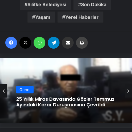
Silifke Belediyesi
Son Dakika
Yaşam
Yerel Haberler
Facebook
X
WhatsApp
Telegram
Email'den paylaş
Yaz
Genel
Genel
25 Yıllık Miras Davasında Gözler Temmuz
Ayındaki Karar Duruşmasına Çevrildi
Serjoy : Dijital Medya Ajansı, Google
Reklam Ajansı, SEO Ajansı ve Web