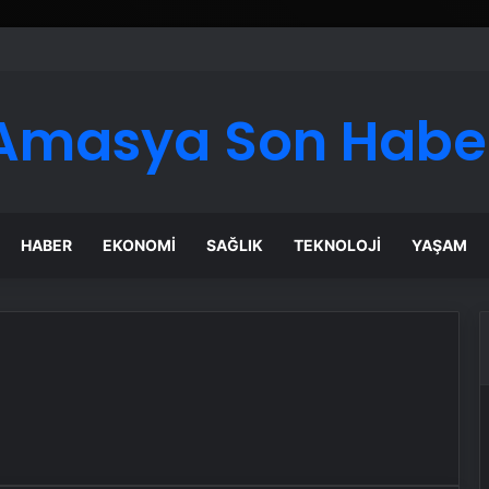
er Temmuz Ayındaki Karar Duruşmasına Çevrildi
Amasya Son Habe
HABER
EKONOMI
SAĞLIK
TEKNOLOJI
YAŞAM