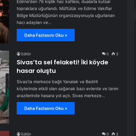
Edirne’den 76 kişilik hac kafilesi, dualarla kutsal
topraklara uğurlandı. Müftülük ve Edirne Vakıflar
Bölge Müdürlüğünün organizasyonuyla uğurlanan
hacı adayları ve…
Daha Fazlasını Oku »
Editör
0
3
Sivas’ta sel felaketi! İki köyde
hasar oluştu
Sivas’ta merkeze bağlı Yanalak ve Bedirli
köylerinde etkili olan sağanak bazı evlerde ve tarım
arazilerinde hasara yol açtı. Sivas merkeze…
Daha Fazlasını Oku »
Editör
0
3