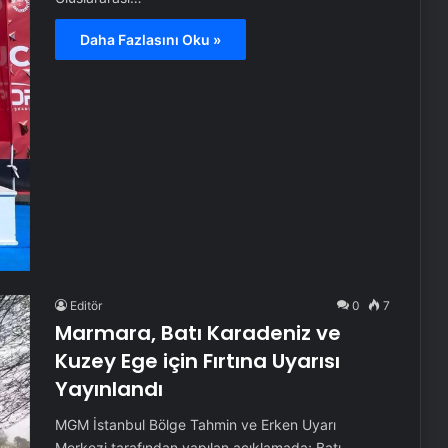
Daha Fazlasını Oku »
Editör
0
7
Marmara, Batı Karadeniz ve
Kuzey Ege için Fırtına Uyarısı
Yayınlandı
MGM İstanbul Bölge Tahmin ve Erken Uyarı
Merkezi tarafından yapılan açıklamada; Batı