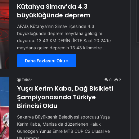
Kütahya Simav’da 4.3
büyüklüğünde deprem
AFAD, Kütahya’nın Simav ilçesinde 4.3
büyüklüğünde deprem meydana geldiğini
duyurdu. 13.43 KM DERİNLİKTE Saat 20.24’te
meydana gelen depremin 13.43 kilometre…
Daha Fazlasını Oku »
Editör
0
2
Yuşa Kerim Kaba, Dağ Bisikleti
Şampiyonasında Türkiye
Birincisi Oldu
Sakarya Büyükşehir Belediyesi sporcusu Yuşa
Kerim Kaba, Manisa da düzenlenen Haluk
Günözgen Yunus Emre MTB CUP C2 Ulusal ve
Uluslararası…