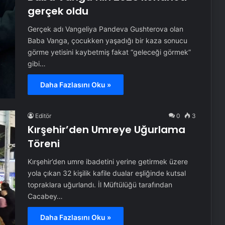
gerçek oldu
Gerçek adı Vangeliya Pandeva Gushterova olan
Baba Vanga, çocukken yaşadığı bir kaza sonucu
görme yetisini kaybetmiş fakat “geleceği görmek”
gibi…
Daha Fazlasını Oku »
Editör
0
3
Kırşehir’den Umreye Uğurlama
Töreni
Kırşehir’den umre ibadetini yerine getirmek üzere
yola çıkan 32 kişilik kafile dualar eşliğinde kutsal
topraklara uğurlandı. İl Müftülüğü tarafından
Cacabey…
Daha Fazlasını Oku »