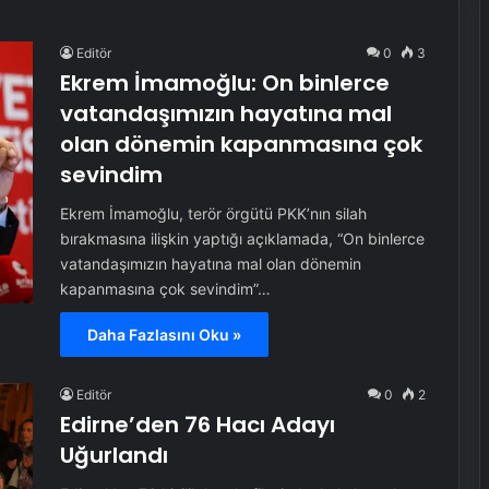
Editör
0
3
Ekrem İmamoğlu: On binlerce
vatandaşımızın hayatına mal
olan dönemin kapanmasına çok
sevindim
Ekrem İmamoğlu, terör örgütü PKK’nın silah
bırakmasına ilişkin yaptığı açıklamada, “On binlerce
vatandaşımızın hayatına mal olan dönemin
kapanmasına çok sevindim”…
Daha Fazlasını Oku »
Editör
0
2
Edirne’den 76 Hacı Adayı
Uğurlandı