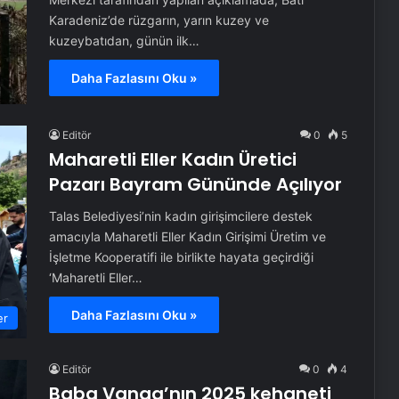
Karadeniz’de rüzgarın, yarın kuzey ve
kuzeybatıdan, günün ilk…
Daha Fazlasını Oku »
Editör
0
5
Maharetli Eller Kadın Üretici
Pazarı Bayram Gününde Açılıyor
Talas Belediyesi’nin kadın girişimcilere destek
amacıyla Maharetli Eller Kadın Girişimi Üretim ve
İşletme Kooperatifi ile birlikte hayata geçirdiği
‘Maharetli Eller…
Daha Fazlasını Oku »
er
Editör
0
4
Baba Vanga’nın 2025 kehaneti