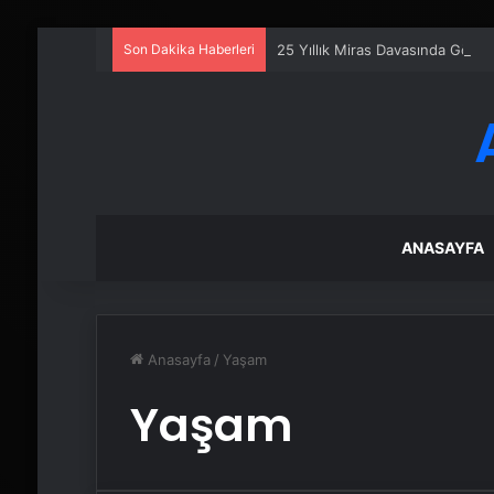
Son Dakika Haberleri
25 Yıllık Miras Davasında Gözl
ANASAYFA
Anasayfa
/
Yaşam
Yaşam