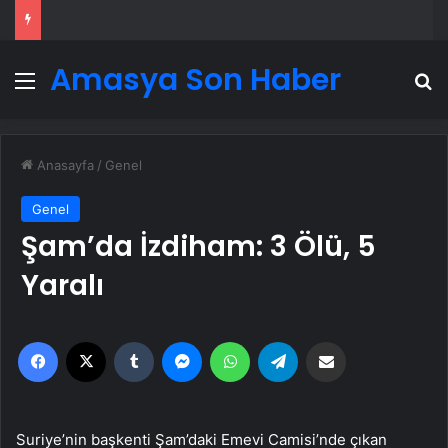
Amasya Son Haber
Menü
A
Anasayfa
/
Genel
Genel
Şam’da İzdiham: 3 Ölü, 5
Yaralı
Facebook
X
Tumblr
Messenger
WhatsApp
Telegram
Email'den paylaş
Suriye’nin başkenti Şam’daki Emevi Camisi’nde çıkan