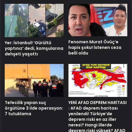
Fenomen Murat Övüç’e
Yer: İstanbul! ‘Gürültü
hapis şoku! İstenen ceza
yaptınız’ dedi, komşularına
belli oldu
dehşeti yaşattı
Tefecilik yapan suç
YENİ AFAD DEPREM HARİTASI
örgütüne 3 ilde operasyon:
: AFAD deprem haritası
7 tutuklama
yenilendi! Türkiye’de
deprem riski en az iller
neresi? Hangi illerde
deprem riski yüksek? AFAD