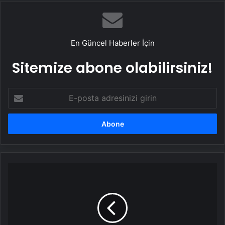
En Güncel Haberler İçin
Sitemize abone olabilirsiniz!
E-
posta
adresinizi
girin
Teğmenlerin
Disiplin
Soruşturması
Tamamlandı