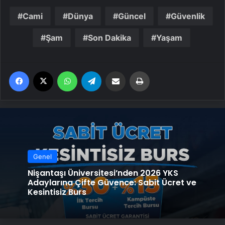
Cami
Dünya
Güncel
Güvenlik
Şam
Son Dakika
Yaşam
Facebook
X
WhatsApp
Telegram
Email'den paylaş
Yaz
Genel
Nişantaşı Üniversitesi’nden 2026 YKS
Adaylarına Çifte Güvence: Sabit Ücret ve
Kesintisiz Burs