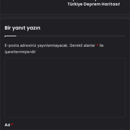
Türkiye Deprem Haritası!
Bir yanıt yazın
E-posta adresiniz yayınlanmayacak.
Gerekli alanlar
*
ile
işaretlenmişlerdir
Y
o
r
u
m
*
Ad
*