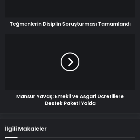
Teğmenlerin Disiplin Soruşturması Tamamlandı
Mansur
Yavaş:
Emekli
ve
Asgari
Ücretlilere
Destek
Paketi
Yolda
Mansur Yavaş: Emekli ve Asgari Ücretlilere
Destek Paketi Yolda
İlgili Makaleler