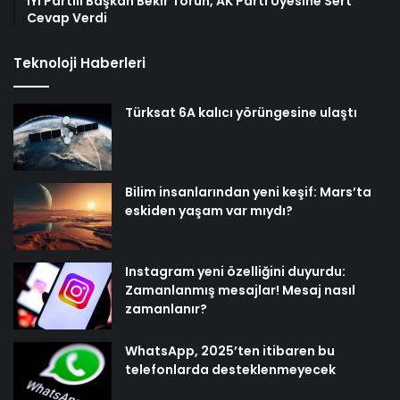
İYİ Partili Başkan Bekir Torun, AK Parti Üyesine Sert
Cevap Verdi
Teknoloji Haberleri
Türksat 6A kalıcı yörüngesine ulaştı
Bilim insanlarından yeni keşif: Mars’ta
eskiden yaşam var mıydı?
Instagram yeni özelliğini duyurdu:
Zamanlanmış mesajlar! Mesaj nasıl
zamanlanır?
WhatsApp, 2025’ten itibaren bu
telefonlarda desteklenmeyecek