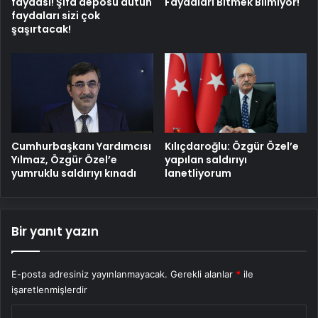
faydası! Şifa deposu dutun
Faydaları Bitmek Bilmiyor!
faydaları sizi çok
şaşırtacak!
Cumhurbaşkanı Yardımcısı
Kılıçdaroğlu: Özgür Özel’e
Yılmaz, Özgür Özel’e
yapılan saldırıyı
yumruklu saldırıyı kınadı
lanetliyorum
Bir yanıt yazın
E-posta adresiniz yayınlanmayacak.
Gerekli alanlar
*
ile
işaretlenmişlerdir
Y