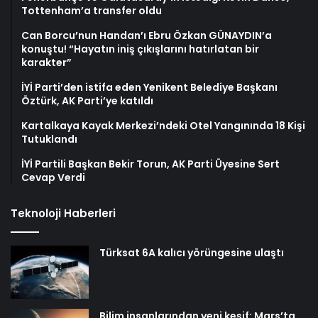
Tottenham’a transfer oldu
Can Borcu’nun Handan’ı Ebru Özkan GÜNAYDIN’a
konuştu! “Hayatın iniş çıkışlarını hatırlatan bir
karakter”
İYİ Parti’den istifa eden Yenikent Belediye Başkanı
Öztürk, AK Parti’ye katıldı
Kartalkaya Kayak Merkezi’ndeki Otel Yangınında 18 Kişi
Tutuklandı
İYİ Partili Başkan Bekir Torun, AK Parti Üyesine Sert
Cevap Verdi
Teknoloji Haberleri
Türksat 6A kalıcı yörüngesine ulaştı
Bilim insanlarından yeni keşif: Mars’ta