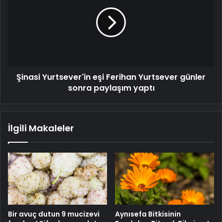
eşi
Ferihan
Yurtsever
günler
sonra
paylaşım
yaptı
Şinasi Yurtsever'in eşi Ferihan Yurtsever günler
sonra paylaşım yaptı
İlgili Makaleler
Bir avuç dutun 9 mucizevi
Aynısefa Bitkisinin