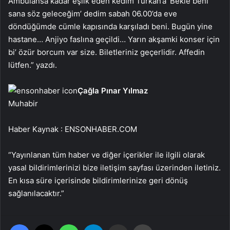
Ambulansa kadar eşlik eden kedim Türkan’a ‘Bekle beni
sana söz geleceğim’ dedim sabah 06.00’da eve
döndüğümde cümle kapısında karşıladı beni. Bugün yine
hastane… Anjiyo faslına geçildi… Yarın akşamki konser için
bi’ özür borcum var size. Biletleriniz geçerlidir. Affedin
lütfen.” yazdı.
Çağla Pınar Yılmaz
Muhabir
Haber Kaynak : ENSONHABER.COM
“Yayınlanan tüm haber ve diğer içerikler ile ilgili olarak
yasal bildirimlerinizi bize iletişim sayfası üzerinden iletiniz.
En kısa süre içerisinde bildirimlerinize geri dönüş
sağlanılacaktır.”
Facebook
X
WhatsApp
Telegram
Email'den paylaş
Yaz