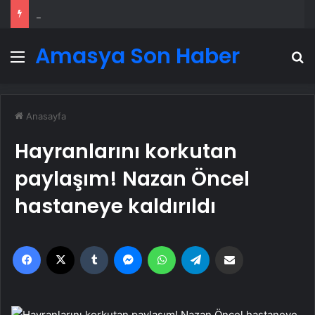
Serjoy : Dijital Medya Ajansı, Google Reklam Ajansı, SEO Ajansı ve Web Tasarım Ajansı
Amasya Son Haber
Menü
A
Anasayfa
Hayranlarını korkutan
paylaşım! Nazan Öncel
hastaneye kaldırıldı
Facebook
X
Tumblr
Messenger
WhatsApp
Telegram
Email'den paylaş