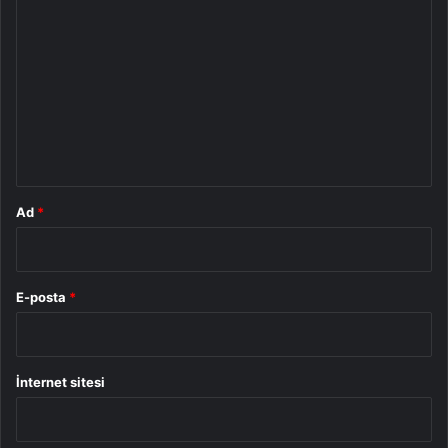
o
r
u
m
*
Ad
*
E-posta
*
İnternet sitesi