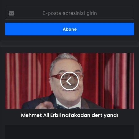
E-
posta
adresinizi
girin
Mehmet
Ali
Erbil
nafakadan
dert
yandı
Mehmet Ali Erbil nafakadan dert yandı
Şinasi
Yurtsever'in