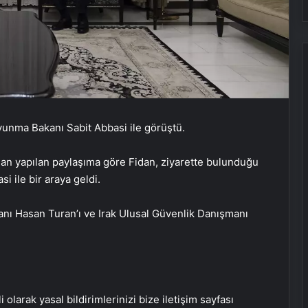
avunma Bakanı Sabit Abbasi ile görüştü.
dan yapılan paylaşıma göre Fidan, ziyarette bulunduğu
Fiziksel sunucu
i ile bir araya geldi.
nı Hasan Turan’ı ve Irak Ulusal Güvenlik Danışmanı
Bigo Elmas Bayi – Güvenli, Hızlı ve
Uygun Fiyatlı Elmas Satın Almanın
Yeni Adresi
Datahost İle Güvenilir Sunucu
i olarak yasal bildirimlerinizi bize iletişim sayfası
Hizmetleri