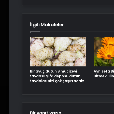
İlgili Makaleler
Bir avuç dutun 9 mucizevi
Aynısefa Bi
faydası! Şifa deposu dutun
Bitmek Bil
faydaları sizi çok şaşırtacak!
Bir yanıt yazın