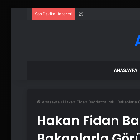
Son Dakika Haberleri
25 Yıllık Miras Davasında Gözl
ANASAYFA
Anasayfa
/
Hakan Fidan Bağdat’ta Iraklı Bakanlarla
Hakan Fidan Bağ
Bakanlarla Gör