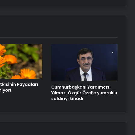
UETDS Nedir ? Uetds.com İle Akıllı
Dijital Taşımacılık Yazılımı
Ankara ev temizliği
tkisinin Faydaları
Cumhurbaşkanı Yardımcısı
miyor!
Yılmaz, Özgür Özel’e yumruklu
saldırıyı kınadı