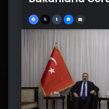
Facebook
X
Tumblr
Messenger
Email'den paylaş