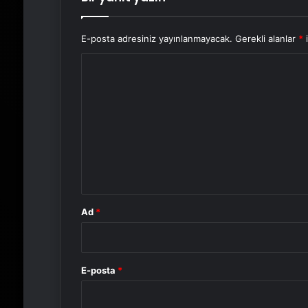
E-posta adresiniz yayınlanmayacak.
Gerekli alanlar
*
i
Y
o
r
u
m
*
Ad
*
E-posta
*