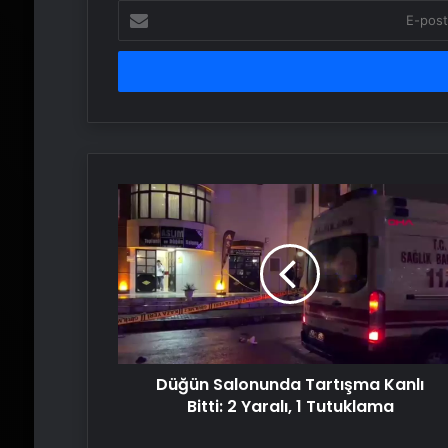
E-
posta
adresinizi
girin
Düğün
Salonunda
Tartışma
Kanlı
Bitti:
2
Yaralı,
1
Tutuklama
Düğün Salonunda Tartışma Kanlı
Bitti: 2 Yaralı, 1 Tutuklama