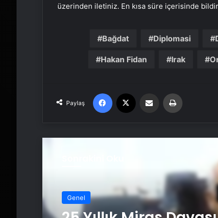
üzerinden iletiniz. En kısa süre içerisinde bildi
Bağdat
Diplomasi
Hakan Fidan
Irak
O
Facebook
X
Email'den paylaş
Yaz
Paylaş
Sonrakini Oku
Genel
Genel