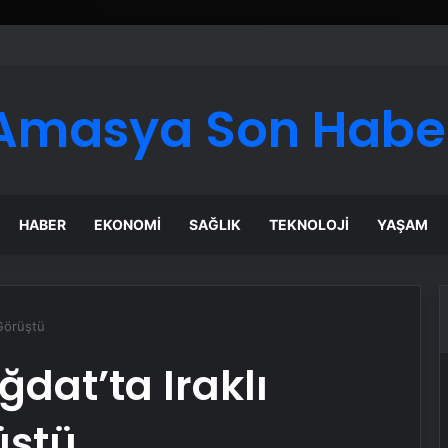
er Temmuz Ayındaki Karar Duruşmasına Çevrildi
Amasya Son Habe
HABER
EKONOMI
SAĞLIK
TEKNOLOJI
YAŞAM
 Görüştü
dat’ta Iraklı
üştü