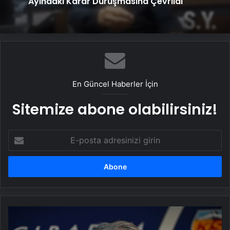
25 Yıllık Miras Davasında Gözler Temmuz
Ayındaki Karar Duruşmasına Çevrildi
Serjoy : Dijital Medya Ajansı, Google
Reklam Ajansı, SEO Ajansı ve Web
Tasarım Ajansı
En Güncel Haberler İçin
Sitemize abone olabilirsiniz!
E-
posta
adresinizi
girin
Son
dakika