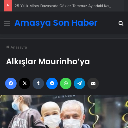
25 Yıllık Miras Davasında Gözler Temmuz Ayındaki Karar Duruşmasına Çevrildi
Amasya Son Haber
Menü
A
Anasayfa
Alkışlar Mourinho’ya
Facebook
X
Tumblr
Messenger
WhatsApp
Telegram
Email'den paylaş