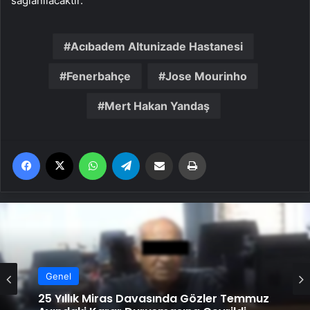
sağlanılacaktır.”
Acıbadem Altunizade Hastanesi
Fenerbahçe
Jose Mourinho
Mert Hakan Yandaş
Facebook
X
WhatsApp
Telegram
Email'den paylaş
Yaz
Genel
Genel