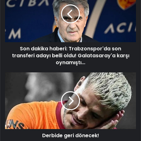
haberi:
Trabzonspor'da
son
transferi
adayı
belli
oldu!
Son dakika haberi: Trabzonspor'da son
Galatasaray'a
karşı
transferi adayı belli oldu! Galatasaray'a karşı
oynamıştı...
oynamıştı...
Derbide
geri
dönecek!
Derbide geri dönecek!