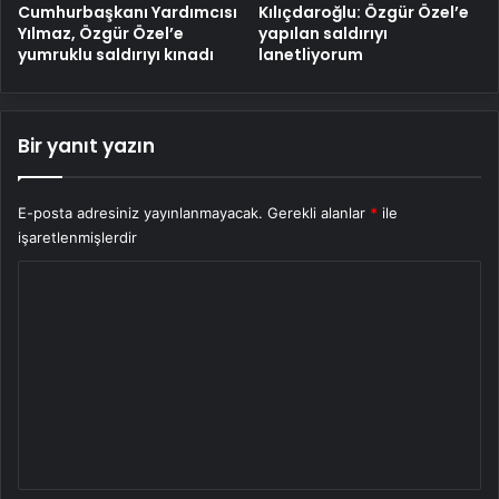
Cumhurbaşkanı Yardımcısı
Kılıçdaroğlu: Özgür Özel’e
Yılmaz, Özgür Özel’e
yapılan saldırıyı
yumruklu saldırıyı kınadı
lanetliyorum
Bir yanıt yazın
E-posta adresiniz yayınlanmayacak.
Gerekli alanlar
*
ile
işaretlenmişlerdir
Y
o
r
u
m
*