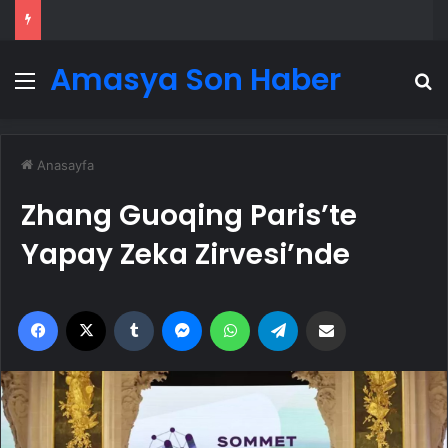
Amasya Son Haber
Menü
A
Anasayfa
Zhang Guoqing Paris’te
Yapay Zeka Zirvesi’nde
Facebook
X
Tumblr
Messenger
WhatsApp
Telegram
Email'den paylaş