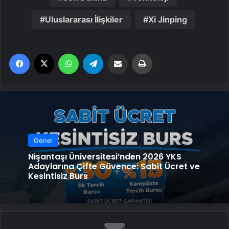
Uluslararası İlişkiler
Xi Jinping
Facebook
X
WhatsApp
Telegram
Email'den paylaş
Yaz
Genel
Nişantaşı Üniversitesi’nden 2026 YKS
Adaylarına Çifte Güvence: Sabit Ücret ve
Kesintisiz Burs