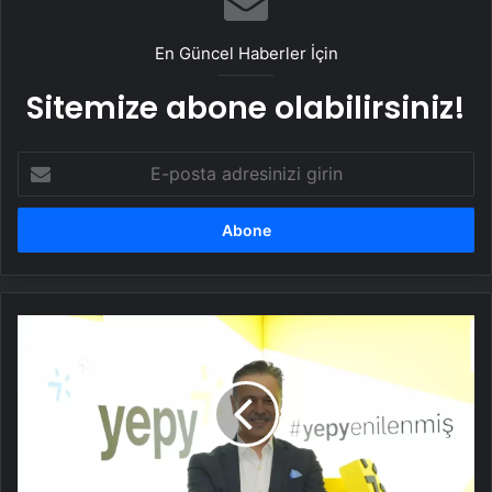
En Güncel Haberler İçin
Sitemize abone olabilirsiniz!
E-
posta
adresinizi
girin
Hakan
Orhun
Yepy
Genel
Müdürü
Oldu