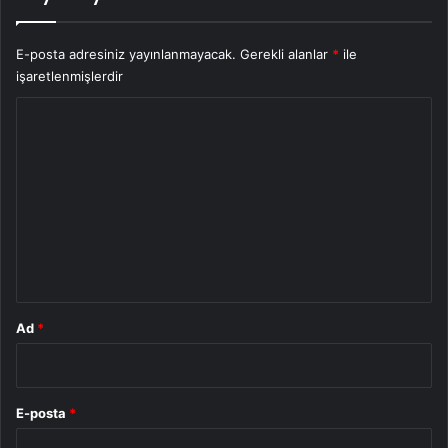
E-posta adresiniz yayınlanmayacak.
Gerekli alanlar
*
ile
işaretlenmişlerdir
Y
o
r
u
m
*
Ad
*
E-posta
*