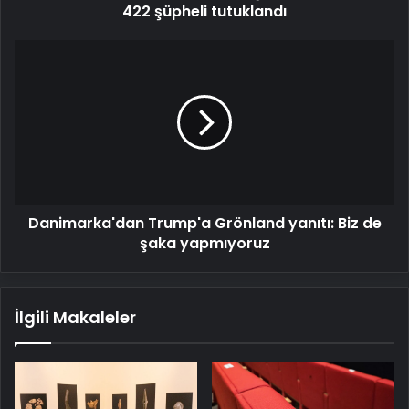
422 şüpheli tutuklandı
Danimarka'dan
Trump'a
Grönland
yanıtı:
Biz
de
şaka
yapmıyoruz
Danimarka'dan Trump'a Grönland yanıtı: Biz de
şaka yapmıyoruz
İlgili Makaleler