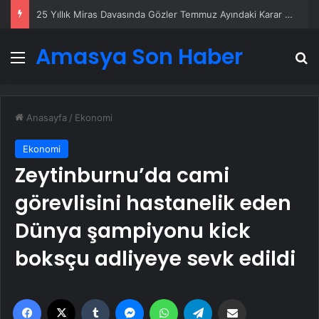
25 Yıllık Miras Davasında Gözler Temmuz Ayındaki Karar Duruşmasına Çevrildi
Amasya Son Haber
Menü
A
Anasayfa
/
Ekonomi
Ekonomi
Zeytinburnu’da cami
görevlisini hastanelik eden
Dünya şampiyonu kick
boksçu adliyeye sevk edildi
Facebook
X
Tumblr
Messenger
WhatsApp
Telegram
Email'den paylaş