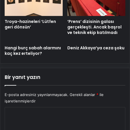
Troya-hazineleri ‘Lütfen
‘Prens’ dizisinin galası
geri dönsün’
gerçekleşti. Ancak başrol
ve teknik ekip katılmadı
Hangi burç sabah alarmını
Deniz Akkaya’ya ceza şoku
kaç kez erteliyor?
Bir yanıt yazın
E-posta adresiniz yayınlanmayacak.
Gerekli alanlar
*
ile
işaretlenmişlerdir
Y
o
r