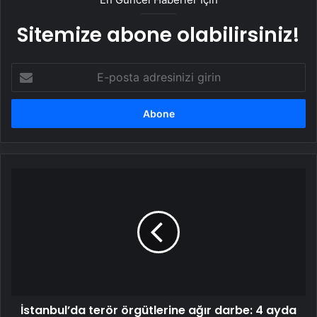
Sitemize abone olabilirsiniz!
E-
posta
adresinizi
girin
İstanbul’da
terör
örgütlerine
ağır
darbe:
4
ayda
422
şüpheli
İstanbul’da terör örgütlerine ağır darbe: 4 ayda
tutuklandı