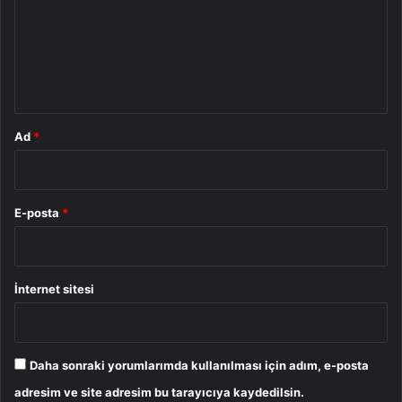
u
m
*
Ad
*
E-posta
*
İnternet sitesi
Daha sonraki yorumlarımda kullanılması için adım, e-posta
adresim ve site adresim bu tarayıcıya kaydedilsin.