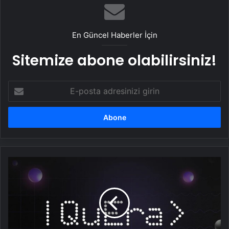
25 Yıllık Miras Davasında Gözler Temmuz
Ayındaki Karar Duruşmasına Çevrildi
En Güncel Haberler İçin
Sitemize abone olabilirsiniz!
E-
posta
adresinizi
girin
Sabancı,
Google
ile
birlikte
kuantum
bilişim
şirketi