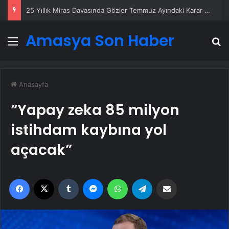
25 Yıllık Miras Davasında Gözler Temmuz Ayındaki Karar Duruşmasına Çevrildi
Amasya Son Haber
Menü
A
Anasayfa
“Yapay zeka 85 milyon
istihdam kaybına yol
açacak”
Facebook
X
Tumblr
Messenger
WhatsApp
Telegram
Email'den paylaş