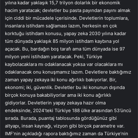
yılına kadar yaklaşık 15,7 trilyon dolarlık bir ekonomik
hacim yaratacak; devletler bu pasta payından payını almak
için ciddi bir mücadele içerisinde. Devletlerin toplumlara,
insanlara istihdam sağlaması lazım, herkesin en çok
korktuğu istihdam konusu, yapay zeka 2030 yılına kadar
tüm dünyada yaklaşık 85 milyon istihdam kaybına yol
açacak. Bu, bardağın boş tarafı ama tüm dünyada ise 97
milyon yeni istihdam yaratacak. Peki, Türkiye
kaybolacaklara mı odaklanacak yoksa var olacaklara mı
odaklanacak onu konuşmamız lazım. Devletlere baktığımız
zaman yapay zekaya iki konu ağırlıklı bakıyorlar. Bir,
ekonomi; iki, güvenlik. Devletler bu iki konunun dışında
birçok konuya bakabiliyorlar ama iki konu ağırlıklı
gidiyorlar. Devletlerin yapay zekaya hazır olma
endeksinde, 2024’teki Türkiye 188 ülke arasından 53’üncü
sırada. Burada, puantaj tablosunda gördüğünüz gibi
altyapı, insan kaynağı, vizyon gibi birçok parametre var.
IMF’nin açıkladığı rapora baktığımız zaman da Türkiye’nin