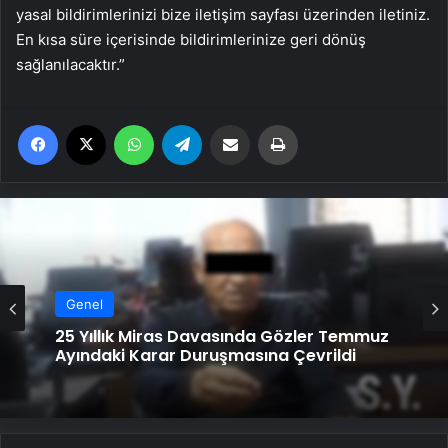
yasal bildirimlerinizi bize iletişim sayfası üzerinden iletiniz.
En kısa süre içerisinde bildirimlerinize geri dönüş
sağlanılacaktır.”
Facebook
X
WhatsApp
Telegram
Email'den paylaş
Yaz
Genel
Serjoy : Dijital Medya Ajansı, Google
Genel
Reklam Ajansı, SEO Ajansı ve Web
Tasarım Ajansı