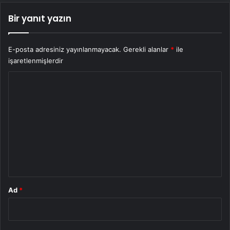
Bir yanıt yazın
E-posta adresiniz yayınlanmayacak.
Gerekli alanlar
*
ile
işaretlenmişlerdir
Y
o
r
u
m
*
Ad
*