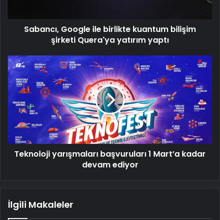
Quera'ya
yatırım
Sabancı, Google ile birlikte kuantum bilişim
yaptı
şirketi Quera'ya yatırım yaptı
Teknoloji
yarışmaları
başvuruları
1
Mart’a
kadar
devam
ediyor
Teknoloji yarışmaları başvuruları 1 Mart’a kadar
devam ediyor
İlgili Makaleler