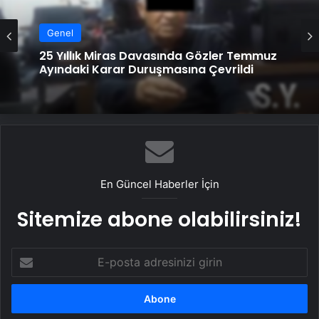
Genel
Genel
Serjoy : Dijital Medya Ajansı, Google
Reklam Ajansı, SEO Ajansı ve Web
Tasarım Ajansı
25 Yıllık Miras Davasında Gözler Temmuz
Ayındaki Karar Duruşmasına Çevrildi
En Güncel Haberler İçin
Sitemize abone olabilirsiniz!
E-
posta
adresinizi
girin