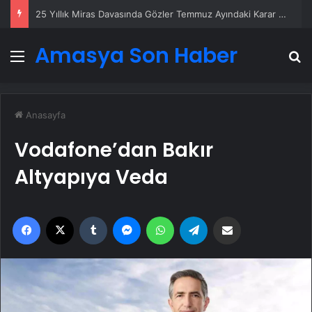
25 Yıllık Miras Davasında Gözler Temmuz Ayındaki Karar Duruşmasına Çevrildi
Amasya Son Haber
Menü
A
Anasayfa
Vodafone’dan Bakır
Altyapıya Veda
Facebook
X
Tumblr
Messenger
WhatsApp
Telegram
Email'den paylaş