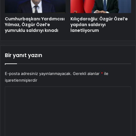
Cumhurbaşkanı Yardımcısı
Kılıçdaroğlu: Özgür Özel’e
Yılmaz, Özgür Özel’e
yapılan saldırıyı
yumruklu saldırıyı kınadı
lanetliyorum
Bir yanıt yazın
E-posta adresiniz yayınlanmayacak.
Gerekli alanlar
*
ile
işaretlenmişlerdir
Y
o
r
u
m