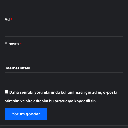
*
Ad
*
E-posta
*
İnternet sitesi
Daha sonraki yorumlarımda kullanılması için adım, e-posta
adresim ve site adresim bu tarayıcıya kaydedilsin.