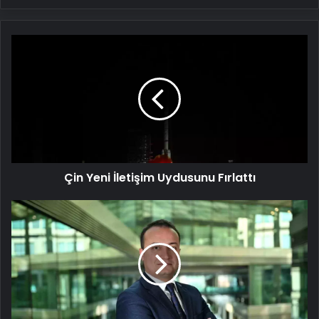
Çin
Yeni
İletişim
Uydusunu
Fırlattı
Çin Yeni İletişim Uydusunu Fırlattı
OEDAŞ'tan
Yerli
Yazılım
Hamlesi