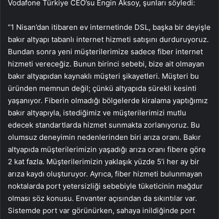
Vodafone Türkiye CEO’su Engin Aksoy, şunları söyledi:
“1 Nisan’dan itibaren ev internetinde DSL, başka bir deyişle
bakır altyapı tabanlı internet hizmeti satışını durduruyoruz.
Bundan sonra yeni müşterilerimize sadece fiber internet
hizmeti vereceğiz. Bunun birinci sebebi, bize ait olmayan
bakır altyapıdan kaynaklı müşteri şikayetleri. Müşteri bu
üründen memnun değil; çünkü altyapıda sürekli kesinti
yaşanıyor. Fiberin olmadığı bölgelerde kiralama yaptığımız
bakır altyapıyla, istediğimiz ve müşterilerimizi mutlu
edecek standartlarda hizmet sunmakta zorlanıyoruz. Bu
olumsuz deneyimin nedenlerinden biri arıza oranı. Bakır
altyapıda müşterilerimizin yaşadığı arıza oranı fibere göre
2 kat fazla. Müşterilerimizin yaklaşık yüzde 5’i her ay bir
arıza kaydı oluşturuyor. Ayrıca, fiber hizmeti bulunmayan
noktalarda port yetersizliği sebebiyle tüketicinin mağdur
olması söz konusu. Envanter açısından da sıkıntılar var.
Sistemde port var görünürken, sahaya inildiğinde port