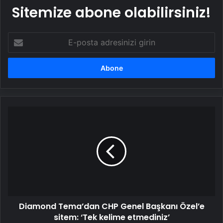
Sitemize abone olabilirsiniz!
E-
posta
adresinizi
girin
Diamond
Tema’dan
CHP
Genel
Başkanı
Özel’e
sitem:
‘Tek
kelime
Diamond Tema’dan CHP Genel Başkanı Özel’e
etmediniz’
sitem: ‘Tek kelime etmediniz’