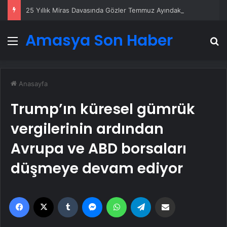
25 Yıllık Miras Davasında Gözler Temmuz Ayındaki Karar Duruşmasına Çevrildi
Amasya Son Haber
Menü
A
Anasayfa
Trump’ın küresel gümrük
vergilerinin ardından
Avrupa ve ABD borsaları
düşmeye devam ediyor
Facebook
X
Tumblr
Messenger
WhatsApp
Telegram
Email'den paylaş