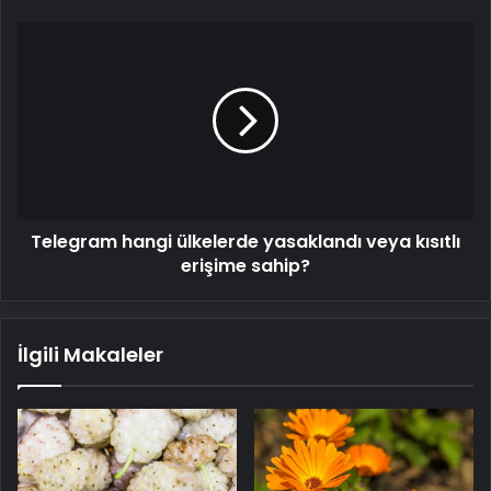
Telegram
hangi
ülkelerde
yasaklandı
veya
kısıtlı
erişime
sahip?
Telegram hangi ülkelerde yasaklandı veya kısıtlı
erişime sahip?
İlgili Makaleler