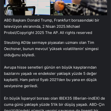
ABD Başkanı Donald Trump, Frankfurt borsasındaki bir
televizyon ekranında, 2 Nisan 2025.
Michael
Probst/Copyright 2025 The AP. All rights reserved
Steubing AG’de sermaye piyasaları uzmanı olan Tim
Oechsner, bunun mevcut ‘yüksek volatilitenin’ simgesi
olduğunu söyledi.
Avrupa hisse senetleri günün en büyük kayıplarından
bazılarını yaşadı ve endeksler yaklaşık yüzde 5 değer
kaybetti. Ham petrol fiyatı 2021’den bu yana en düşük
seviyesine geriledi.
En büyük İspanyol borsası olan IBEX35 (IBerian-indEX) de
cuma günü yaklaşık yüzde 5’lik bir düşüş yaşadı. ABD-Çin
öncülüğündeki gümrük vergisi savaşının da önemli bir