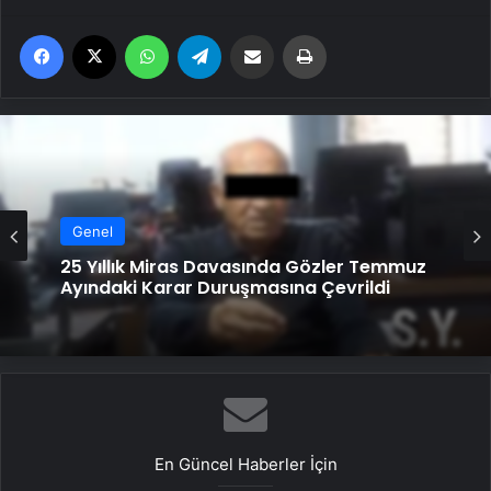
Facebook
X
WhatsApp
Telegram
Email'den paylaş
Yaz
Genel
Genel
25 Yıllık Miras Davasında Gözler Temmuz
Ayındaki Karar Duruşmasına Çevrildi
Serjoy : Dijital Medya Ajansı, Google
Reklam Ajansı, SEO Ajansı ve Web
Tasarım Ajansı
En Güncel Haberler İçin