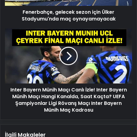
Fenerbahçe, gelecek sezon için Ülker
Stadyumu'nda maç oynayamayacak
Inter
Bayern
Münih
Maçı
Canlı
İzle!
Inter
Bayern
Münih
Inter Bayern Münih Maçı Canlı İzle! Inter Bayern
Maçı
Hangi
Münih Maçı Hangi Kanalda, Saat Kaçta? UEFA
Kanalda,
Şampiyonlar Ligi Rövanş Maçı Inter Bayern
Saat
Münih Maç Kadrosu
Kaçta?
UEFA
Şampiyonlar
İlgili Makaleler
Ligi