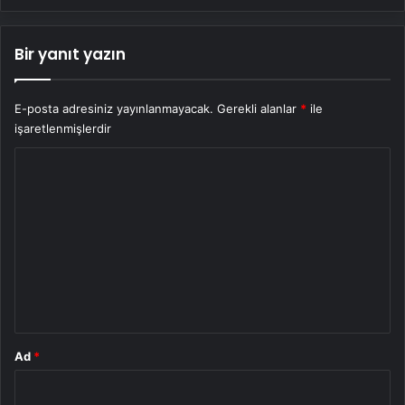
Bir yanıt yazın
E-posta adresiniz yayınlanmayacak.
Gerekli alanlar
*
ile
işaretlenmişlerdir
Y
o
r
u
m
*
Ad
*