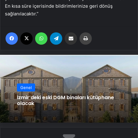
En kısa süre içerisinde bildirimlerinize geri dönüş
sağlanılacaktır.”
Facebook
X
WhatsApp
Telegram
Email'den paylaş
Yaz
Genel
İzmir’deki eski DGM binaları kütüphane
olacak