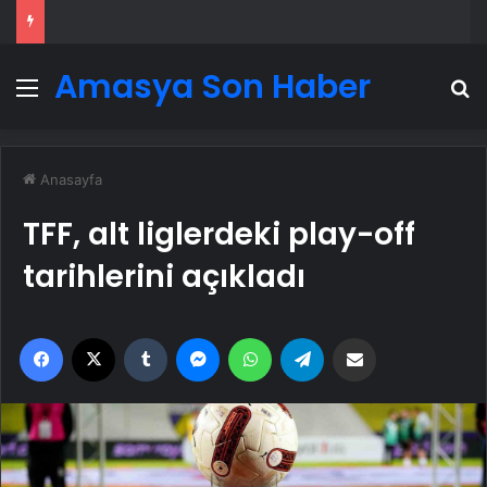
Amasya Son Haber
Menü
A
Anasayfa
TFF, alt liglerdeki play-off
tarihlerini açıkladı
Facebook
X
Tumblr
Messenger
WhatsApp
Telegram
Email'den paylaş