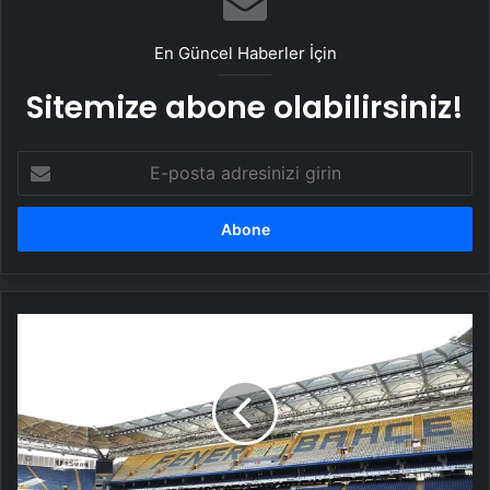
En Güncel Haberler İçin
Sitemize abone olabilirsiniz!
E-
posta
adresinizi
girin
Fenerbahçe,
gelecek
sezon
için
Ülker
Stadyumu'nda
maç
oynayamayacak