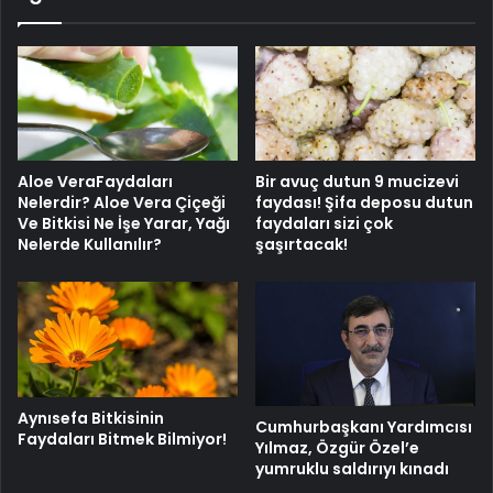
Rövanş
Maçı
Inter
Bayern
Münih
Maç
Kadrosu
Aloe VeraFaydaları
Bir avuç dutun 9 mucizevi
Nelerdir? Aloe Vera Çiçeği
faydası! Şifa deposu dutun
Ve Bitkisi Ne İşe Yarar, Yağı
faydaları sizi çok
Nelerde Kullanılır?
şaşırtacak!
Aynısefa Bitkisinin
Cumhurbaşkanı Yardımcısı
Faydaları Bitmek Bilmiyor!
Yılmaz, Özgür Özel’e
yumruklu saldırıyı kınadı