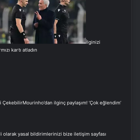
İlginizi
mızı kartı atladın
zi Çekebilir
Mourinho’dan ilginç paylaşım! ‘Çok eğlendim’
Nişantaşı Üniversitesi’nden 2026 YKS
Adaylarına Çifte Güvence: Sabit
i olarak yasal bildirimlerinizi bize iletişim sayfası
Ücret ve Kesintisiz Burs