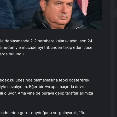
ile deplasmanda 2-2 berabere kalarak adını son 24
eza nedeniyle mücadeleyi tribünden takip eden Jose
arda bulundu.
 yedek kulübesinde olamamasına tepki göstererek,
biyle cezalıydım. Eğer bir Avrupa maçında devre
lı oluyor. Ama yine de buraya gelip taraftarlarımıza
ücadeleden gurur duyduğunu vurgulayarak, “Bu