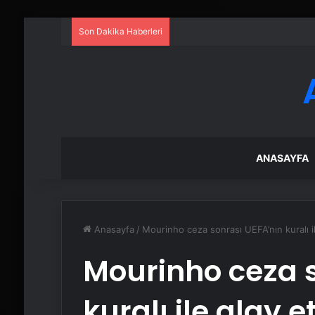
Son Dakika Haberleri
ANASAYFA
Anasayfa
/
Mourinho ceza sonrası UEFA’nın kuralı il
Mourinho ceza s
kuralı ile alay et