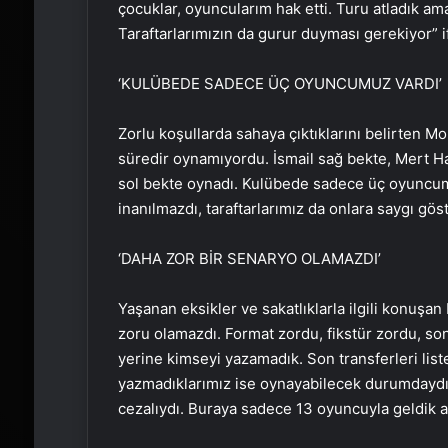
çocuklar, oyuncularım hak etti. Turu atladık a
Taraftarlarımızın da gurur duyması gerekiyor” if
‘KULÜBEDE SADECE ÜÇ OYUNCUMUZ VARDI’
Zorlu koşullarda sahaya çıktıklarını belirten 
süredir oynamıyordu. İsmail sağ bekte, Mert Ha
sol bekte oynadı. Kulübede sadece üç oyuncu
inanılmazdı, taraftarlarımız da onlara saygı gö
‘DAHA ZOR BİR SENARYO OLAMAZDI’
Yaşanan eksikler ve sakatlıklarla ilgili konuşan
zoru olamazdı. Format zordu, fikstür zordu, s
yerine kimseyi yazamadık. Son transferleri lis
yazmadıklarımız ise oynayabilecek durumdaydı.
cezalıydı. Buraya sadece 13 oyuncuyla geldik a