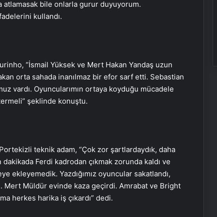
ma atlamasak bile onlarla gurur duyuyorum.
adelerini kullandı.
Mourinho, “İsmail Yüksek ve Mert Hakan Yandaş uzun
kan orta sahada inanılmaz bir efor sarf etti. Sebastian
muz vardı. Oyuncularımın ortaya koyduğu mücadele
stermeli” şeklinde konuştu.
 Portekizli teknik adam, “Çok zor şartlardaydık, daha
on dakikada Ferdi kadrodan çıkmak zorunda kaldı ve
teye ekleyemedik. Yazdığımız oyuncular sakatlandı,
 Mert Müldür evinde kaza geçirdi. Amrabat ve Bright
ma herkes harika iş çıkardı” dedi.