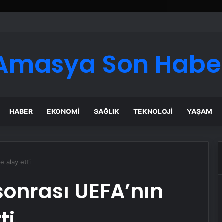
Amasya Son Habe
HABER
EKONOMI
SAĞLIK
TEKNOLOJI
YAŞAM
e alay etti
onrası UEFA’nın
ti