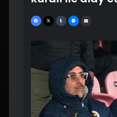
Facebook
X
Tumblr
Messenger
Email'den paylaş