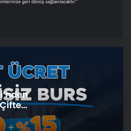
rimlerinize geri dönüş sağlanılacaktır.”
25 Yıllık Miras Davasında Gözler
Temmuz Ayındaki Karar
Duruşmasına Çevrildi
Serjoy : Dijital Medya Ajansı, Google
Reklam Ajansı, SEO Ajansı ve Web
Tasarım Ajansı
UETDS Nedir ? Uetds.com İle Akıllı
Dijital Taşımacılık Yazılımı
si’nden
Ankara ev temizliği
Çifte
Fiziksel sunucu
 ve