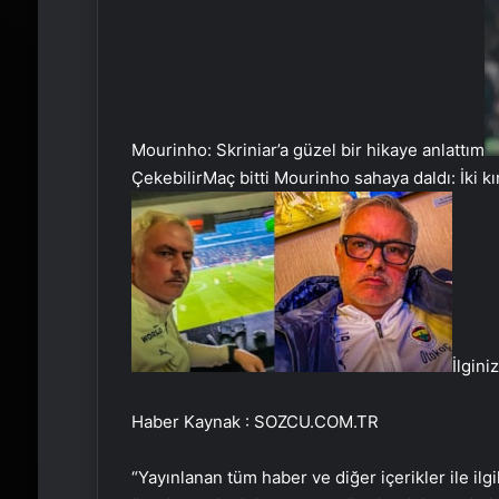
Mourinho: Skriniar’a güzel bir hikaye anlattım
Çekebilir
Maç bitti Mourinho sahaya daldı: İki kır
İlgini
Haber Kaynak : SOZCU.COM.TR
“Yayınlanan tüm haber ve diğer içerikler ile ilgil