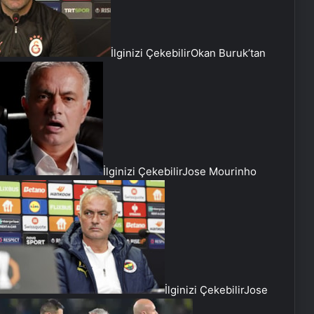
İlginizi Çekebilir
Okan Buruk’tan
İlginizi Çekebilir
Jose Mourinho
İlginizi Çekebilir
Jose