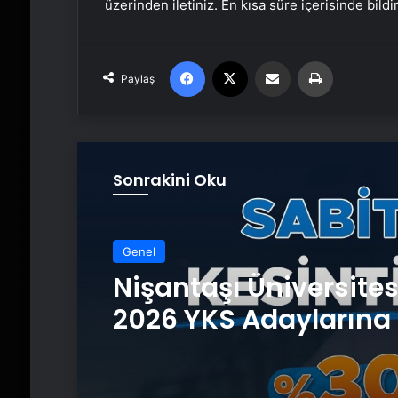
üzerinden iletiniz. En kısa süre içerisinde bildi
Facebook
X
Email'den paylaş
Yaz
Paylaş
Sonrakini Oku
Genel
Nişantaşı Üniversite
2026 YKS Adaylarına 
Güvence: Sabit Ücret
Kesintisiz Burs