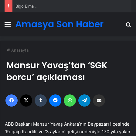
Bigo Elmas Bayi – Güvenli, Hızlı ve Uygun Fiyatlı Elmas Satın Almanın Yeni Adresi
Amasya Son Haber
Menü
A
Anasayfa
Mansur Yavaş’tan ‘SGK
borcu’ açıklaması
Facebook
X
Tumblr
Messenger
WhatsApp
Telegram
Email'den paylaş
ABB Başkanı Mansur Yavaş Ankara’nın Beypazarı ilçesinde
‘Regaip Kandili’ ve ‘3 ayların’ gelişi nedeniyle 170 yıla yakın