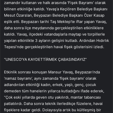
zamandır kutlanan ve halk arasında ‘Fişek Bayramı’ olarak
bilinen etkinliğe katıldı. Yavaş’a Keçiören Belediye Başkanı
Mesut Özarslan, Beypazarı Belediye Başkanı Özer Kasap
eşlik etti. Beypazarı tarihi Taş Mektep’te iftar yapan Yavaş,
daha sonra ilçe meydanında gerçekleştirilen etkinliklere
katıldı. Yavaş, ilçedeki vatandaşlarla maytap ve torpillerle
yapılan etkinlikte 3 ayların gelişini kutladı. Ardından Hıdırlık
Tepesi’nde gerçekleştirilen havai fişek gösterisini izledi.
“UNESCO’YA KAYDETTİRMEK ÇABASINDAYIZ”
Etkinlik sonrası konuşan Mansur Yavaş, Beypazarı’nda
‘namaz bayramı’, aynı zamanda ‘fişek bayramı’ olarak
adlandırılan etkinliği kadın, erkek, yaşlı, genç, çocuk
demeden tüm hanelerin yıllarca kutladığını ifade ederek,
“Çok eski yıllarda geven otu yakılırdı, mantar tabancası
patlatılırdı. Daha sonra teknik ilerledikçe füzelere, havai
fişeklere kadar geldi. Dolayısıyla artık bu kültleşmiş bir