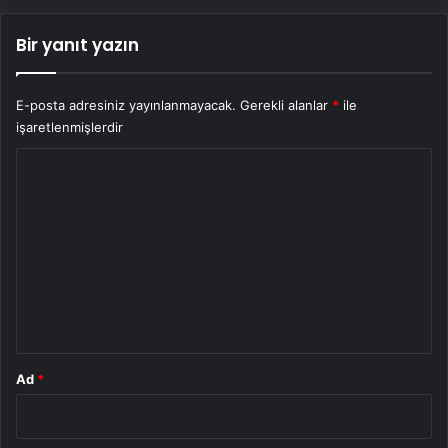
Bir yanıt yazın
E-posta adresiniz yayınlanmayacak.
Gerekli alanlar
*
ile
işaretlenmişlerdir
Y
o
r
u
m
*
Ad
*