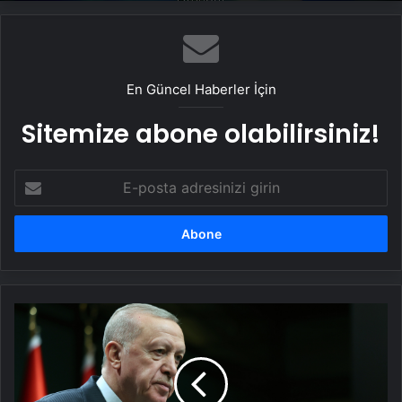
En Güncel Haberler İçin
Sitemize abone olabilirsiniz!
E-
posta
adresinizi
girin
Cumhurbaşkanı
Erdoğan'dan
yeni
yıl
mesajı