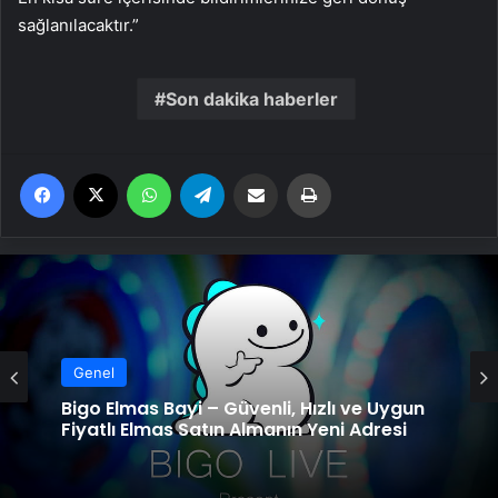
sağlanılacaktır.”
Son dakika haberler
Facebook
X
WhatsApp
Telegram
Email'den paylaş
Yaz
Genel
Bigo Elmas Bayi – Güvenli, Hızlı ve Uygun
Fiyatlı Elmas Satın Almanın Yeni Adresi