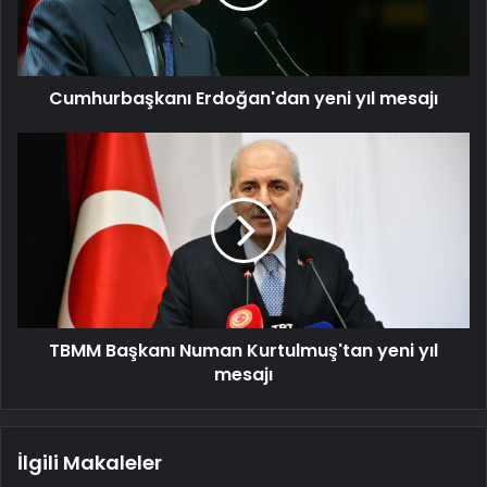
Cumhurbaşkanı Erdoğan'dan yeni yıl mesajı
TBMM
Başkanı
Numan
Kurtulmuş'tan
yeni
yıl
mesajı
TBMM Başkanı Numan Kurtulmuş'tan yeni yıl
mesajı
İlgili Makaleler