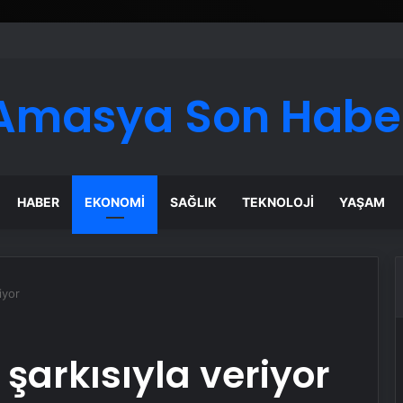
er Temmuz Ayındaki Karar Duruşmasına Çevrildi
Amasya Son Habe
HABER
EKONOMI
SAĞLIK
TEKNOLOJI
YAŞAM
iyor
 şarkısıyla veriyor