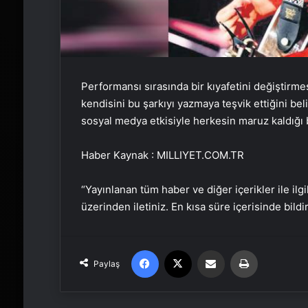
Performansı sırasında bir kıyafetini değiştir
kendisini bu şarkıyı yazmaya teşvik ettiğini be
sosyal medya etkisiyle herkesin maruz kaldığı 
Haber Kaynak : MILLIYET.COM.TR
“Yayınlanan tüm haber ve diğer içerikler ile ilgil
üzerinden iletiniz. En kısa süre içerisinde bildi
Facebook
X
Email'den paylaş
Yaz
Paylaş