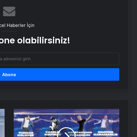
8 Mayıs 2025 günlük burç yorumları
İlayda Akdoğan İranlı aşkından
el Haberler İçin
ayrıldı
ne olabilirsiniz!
Troya-hazineleri ‘Lütfen geri
dönsün’
Bakan Ersoy: Arkeoloji alanında
yürütülen çalışmalarla tarih
yazıyoruz
Yunus Emre’nin mezarı nerede?
Dans
barışa
davet
Dans barışa davet ediyor
ediyor