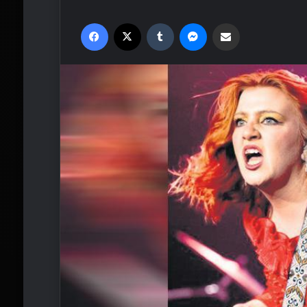
Facebook
X
Tumblr
Messenger
Email'den paylaş