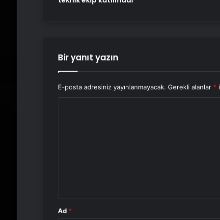
teknik ekip katılmadı
Bir yanıt yazın
E-posta adresiniz yayınlanmayacak.
Gerekli alanlar
*
i
Y
o
r
u
m
*
Ad
*