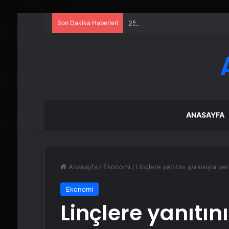
Son Dakika Haberleri
25 Yıllık Miras Davasında Gözl
ANASAYFA
Anasayfa
/
Ekonomi
/
Linçlere yanıtını şarkısıyla ver
Ekonomi
Linçlere yanıtını