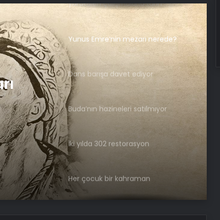
Yunus Emre’nin mezarı nerede?
Dans barışa davet ediyor
Buda’nın hazineleri satılmıyor
rı
İki yılda 302 restorasyon
iyor
Her çocuk bir kahraman
Ahu Yağtu: Her şey netleşti