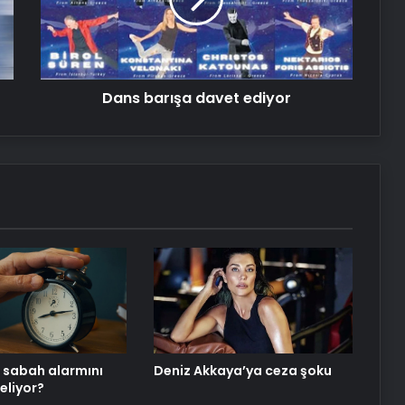
Buda’nın hazineleri satılmıyor
Dans barışa davet ediyor
İki yılda 302 restorasyon
 sabah alarmını
Deniz Akkaya’ya ceza şoku
eliyor?