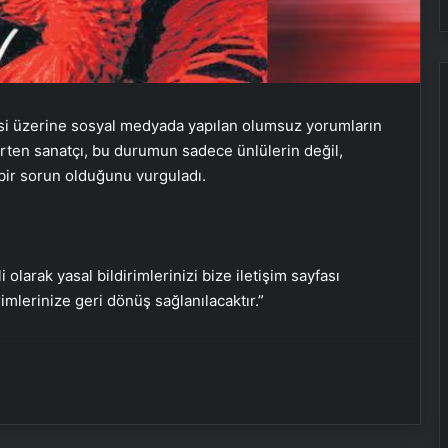
Ahu Yağtu: Her şey netleşti
mesi üzerine sosyal medyada yapılan olumsuz yorumların
8 Mayıs 2025 günlük burç yorumları
lirten sanatçı, bu durumun sadece ünlülerin değil,
bir sorun olduğunu vurguladı.
İlayda Akdoğan İranlı aşkından
ayrıldı
i olarak yasal bildirimlerinizi bize iletişim sayfası
Troya-hazineleri ‘Lütfen geri
rimlerinize geri dönüş sağlanılacaktır.”
dönsün’
Bakan Ersoy: Arkeoloji alanında
yürütülen çalışmalarla tarih
yazıyoruz