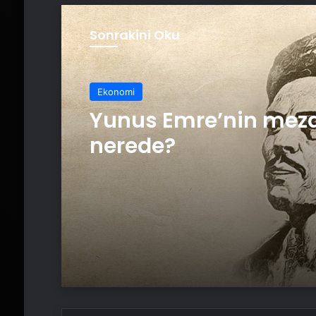
Sonrakini Oku
Ekonomi
Ekonomi
Yunus Emre’nin meza
nerede?
Dans barışa davet ed