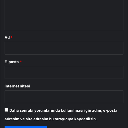
u
m
*
Ad
*
E-posta
*
İnternet sitesi
Daha sonraki yorumlarımda kullanılması için adım, e-posta
adresim ve site adresim bu tarayıcıya kaydedilsin.