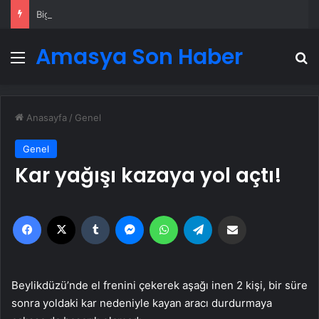
Bigo Elmas Bayi – Güvenli, Hızlı ve Uygun Fiyatlı Elmas Satın Almanın Yeni Adresi
Amasya Son Haber
Menü
A
Anasayfa
/
Genel
Genel
Kar yağışı kazaya yol açtı!
Facebook
X
Tumblr
Messenger
WhatsApp
Telegram
Email'den paylaş
Beylikdüzü’nde el frenini çekerek aşağı inen 2 kişi, bir süre
sonra yoldaki kar nedeniyle kayan aracı durdurmaya