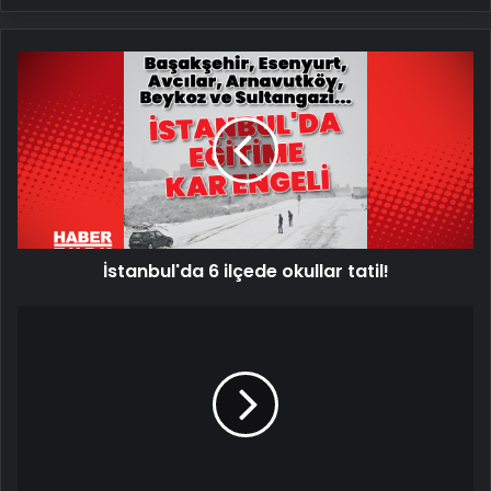
İstanbul'da
6
ilçede
okullar
tatil!
İstanbul'da 6 ilçede okullar tatil!
Düğün
konvoyunda
havaya
ateş
açarken
düştü!