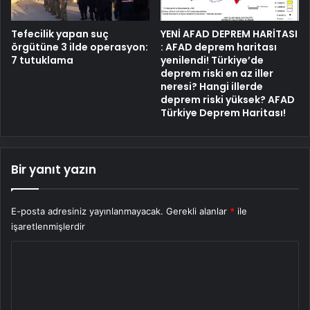
Tefecilik yapan suç
YENİ AFAD DEPREM HARİTASI
örgütüne 3 ilde operasyon:
: AFAD deprem haritası
7 tutuklama
yenilendi! Türkiye’de
deprem riski en az iller
neresi? Hangi illerde
deprem riski yüksek? AFAD
Türkiye Deprem Haritası!
Bir yanıt yazın
E-posta adresiniz yayınlanmayacak.
Gerekli alanlar
*
ile
işaretlenmişlerdir
Y
o
r