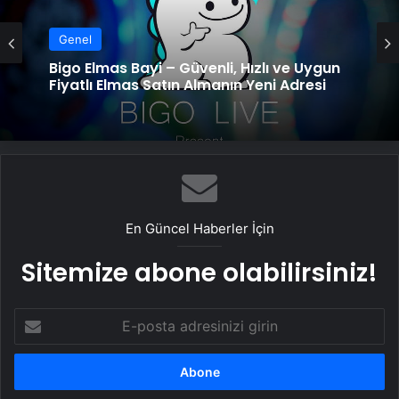
Genel
Bigo Elmas Bayi – Güvenli, Hızlı ve Uygun
Fiyatlı Elmas Satın Almanın Yeni Adresi
En Güncel Haberler İçin
Sitemize abone olabilirsiniz!
E-
posta
adresinizi
girin