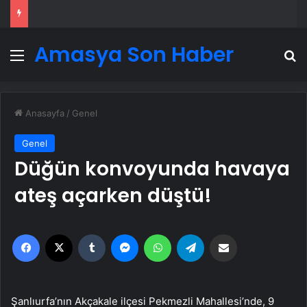
Amasya Son Haber
Menü
A
Anasayfa
/
Genel
Genel
Düğün konvoyunda havaya
ateş açarken düştü!
Facebook
X
Tumblr
Messenger
WhatsApp
Telegram
Email'den paylaş
Şanlıurfa’nın Akçakale ilçesi Pekmezli Mahallesi’nde, 9