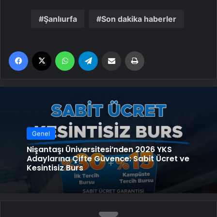
Şanlıurfa
Son dakika haberler
Facebook
X
WhatsApp
Telegram
Email'den paylaş
Yaz
Genel
Nişantaşı Üniversitesi’nden 2026 YKS
Adaylarına Çifte Güvence: Sabit Ücret ve
Kesintisiz Burs