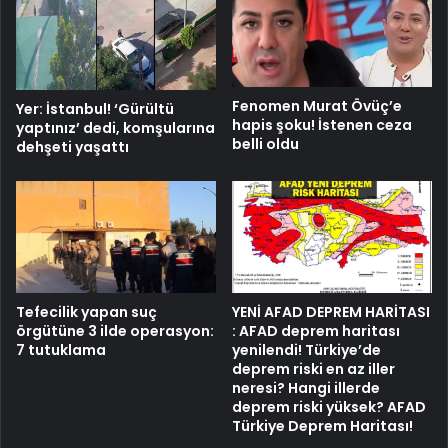
Fenomen Murat Övüç’e
Yer: İstanbul! ‘Gürültü
hapis şoku! İstenen ceza
yaptınız’ dedi, komşularına
belli oldu
dehşeti yaşattı
Tefecilik yapan suç
YENİ AFAD DEPREM HARİTASI
örgütüne 3 ilde operasyon:
: AFAD deprem haritası
7 tutuklama
yenilendi! Türkiye’de
deprem riski en az iller
neresi? Hangi illerde
deprem riski yüksek? AFAD
Türkiye Deprem Haritası!