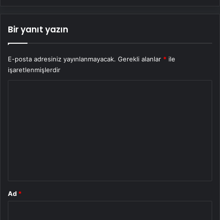
Bir yanıt yazın
E-posta adresiniz yayınlanmayacak.
Gerekli alanlar
*
ile
işaretlenmişlerdir
Y
o
r
u
m
*
Ad
*