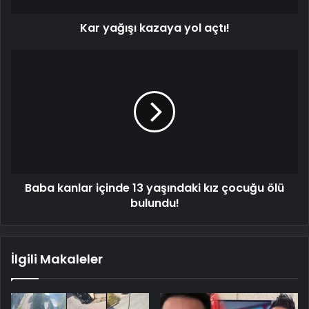
Kar yağışı kazaya yol açtı!
Baba
kanlar
içinde
13
yaşındaki
kız
çocuğu
ölü
bulundu!
Baba kanlar içinde 13 yaşındaki kız çocuğu ölü
bulundu!
İlgili Makaleler