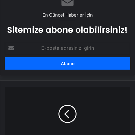
En Güncel Haberler İçin
Sitemize abone olabilirsiniz!
E-
posta
adresinizi
girin
Kar
yağışı
kazaya
yol
açtı!