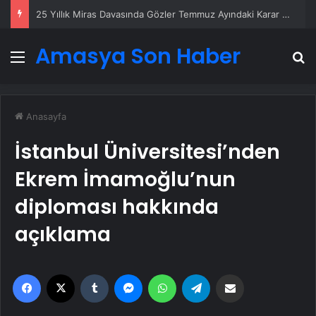
Serjoy : Dijital Medya Ajansı, Google Reklam Ajansı, SEO Ajansı ve Web Tasarım Ajansı
Amasya Son Haber
Menü
A
Anasayfa
İstanbul Üniversitesi’nden
Ekrem İmamoğlu’nun
diploması hakkında
açıklama
Facebook
X
Tumblr
Messenger
WhatsApp
Telegram
Email'den paylaş