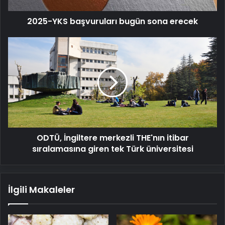
2025-YKS başvuruları bugün sona erecek
ODTÜ,
İngiltere
merkezli
THE'nın
itibar
sıralamasına
giren
tek
Türk
ODTÜ, İngiltere merkezli THE'nın itibar
üniversitesi
sıralamasına giren tek Türk üniversitesi
İlgili Makaleler