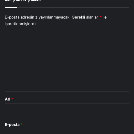
E-posta adresiniz yayınlanmayacak.
Gerekli alanlar
*
ile
işaretlenmişlerdir
Y
o
r
u
m
*
Ad
*
E-posta
*