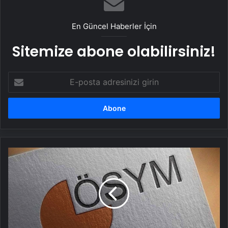
En Güncel Haberler İçin
Sitemize abone olabilirsiniz!
E-
posta
adresinizi
girin
2025-
YKS
başvuruları
bugün
sona
erecek