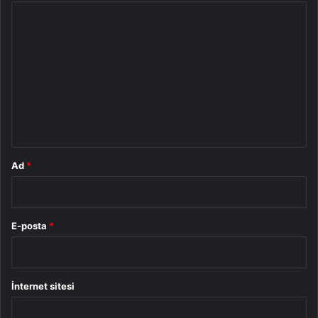
Y
o
r
u
m
*
Ad
*
E-posta
*
İnternet sitesi