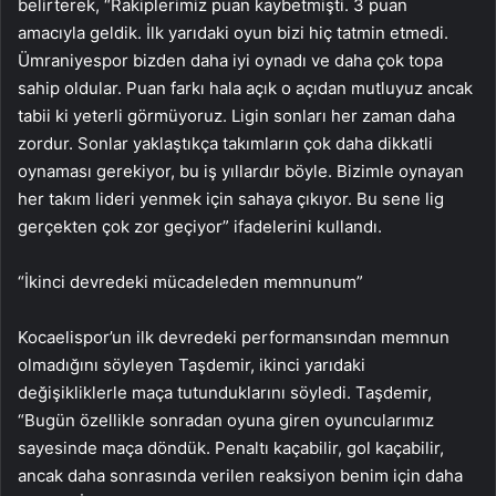
belirterek, “Rakiplerimiz puan kaybetmişti. 3 puan
amacıyla geldik. İlk yarıdaki oyun bizi hiç tatmin etmedi.
Ümraniyespor bizden daha iyi oynadı ve daha çok topa
sahip oldular. Puan farkı hala açık o açıdan mutluyuz ancak
tabii ki yeterli görmüyoruz. Ligin sonları her zaman daha
zordur. Sonlar yaklaştıkça takımların çok daha dikkatli
oynaması gerekiyor, bu iş yıllardır böyle. Bizimle oynayan
her takım lideri yenmek için sahaya çıkıyor. Bu sene lig
gerçekten çok zor geçiyor” ifadelerini kullandı.
“İkinci devredeki mücadeleden memnunum”
Kocaelispor’un ilk devredeki performansından memnun
olmadığını söyleyen Taşdemir, ikinci yarıdaki
değişikliklerle maça tutunduklarını söyledi. Taşdemir,
“Bugün özellikle sonradan oyuna giren oyuncularımız
sayesinde maça döndük. Penaltı kaçabilir, gol kaçabilir,
ancak daha sonrasında verilen reaksiyon benim için daha