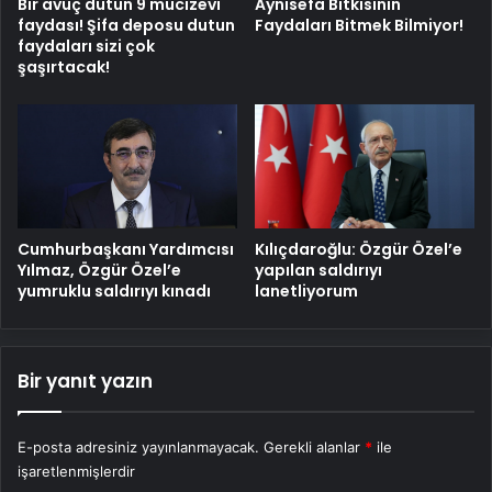
Bir avuç dutun 9 mucizevi
Aynısefa Bitkisinin
faydası! Şifa deposu dutun
Faydaları Bitmek Bilmiyor!
faydaları sizi çok
şaşırtacak!
Cumhurbaşkanı Yardımcısı
Kılıçdaroğlu: Özgür Özel’e
Yılmaz, Özgür Özel’e
yapılan saldırıyı
yumruklu saldırıyı kınadı
lanetliyorum
Bir yanıt yazın
E-posta adresiniz yayınlanmayacak.
Gerekli alanlar
*
ile
işaretlenmişlerdir