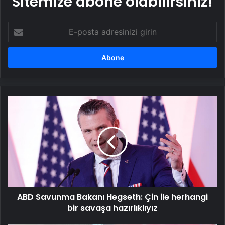
Sitemize abone olabilirsiniz!
E-
posta
adresinizi
girin
ABD
Savunma
Bakanı
Hegseth:
Çin
ile
herhangi
bir
savaşa
ABD Savunma Bakanı Hegseth: Çin ile herhangi
hazırlıklıyız
bir savaşa hazırlıklıyız