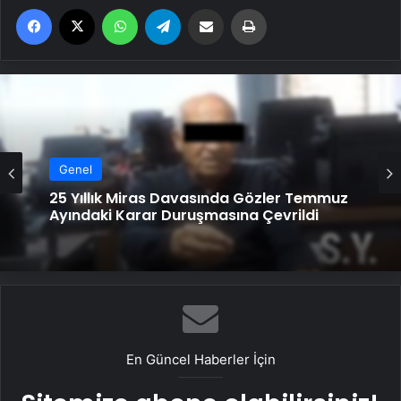
Facebook
X
WhatsApp
Telegram
Email'den paylaş
Yaz
Genel
Genel
Serjoy : Dijital Medya Ajansı, Google
Reklam Ajansı, SEO Ajansı ve Web
Tasarım Ajansı
25 Yıllık Miras Davasında Gözler Temmuz
Ayındaki Karar Duruşmasına Çevrildi
En Güncel Haberler İçin