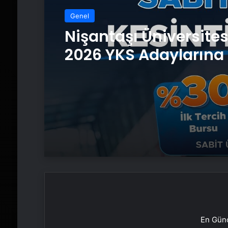
Genel
Nişantaşı Üniversite
2026 YKS Adaylarına 
Güvence: Sabit Ücret
Kesintisiz Burs
En Günc