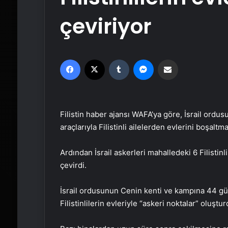
çeviriyor
Facebook
X
Tumblr
Messenger
Email'den paylaş
Filistin haber ajansı WAFA’ya göre, İsrail ordu
araçlarıyla Filistinli ailelerden evlerini boşaltma
Ardından İsrail askerleri mahalledeki 6 Filistinl
çevirdi.
İsrail ordusunun Cenin kenti ve kampına 44 gün
Filistinlilerin evleriyle “askeri noktalar” oluştur