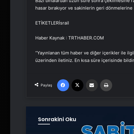
Bazı binalardan uzun süre sonra çekilmesine rağ
hasar bırakıyor ve sakinlerin geri dönmelerine 
ETİKETLERİsrail
Haber Kaynak : TRTHABER.COM
“Yayınlanan tüm haber ve diğer içerikler ile ilgil
üzerinden iletiniz. En kısa süre içerisinde bildi
Facebook
X
Email'den paylaş
Yaz
Paylaş
Sonrakini Oku