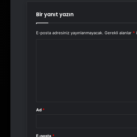
Bir yanıt yazın
E-posta adresiniz yayınlanmayacak.
Gerekli alanlar
*
i
Y
o
r
u
m
*
Ad
*
E-posta
*