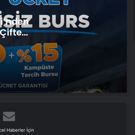
si’nden
Ankara ev temizliği
Çifte
Fiziksel sunucu
 ve
Bigo Elmas Bayi – Güvenli, Hızlı ve
Uygun Fiyatlı Elmas Satın Almanın
Yeni Adresi
Datahost İle Güvenilir Sunucu
Hizmetleri
1 ay boyunca limonlu su içerseniz…
Vücuda etkisi inanılmaz!
el Haberler İçin