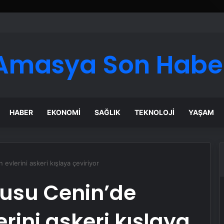
Amasya Son Habe
HABER
EKONOMI
SAĞLIK
TEKNOLOJI
YAŞAM
in evlerini askeri kışlaya çeviriyor
rdusu Cenin’de
lerini askeri kışlaya