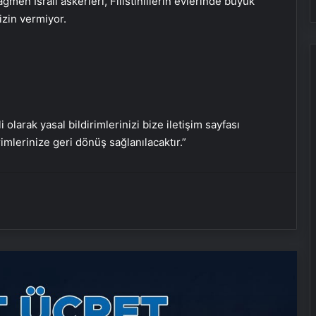
men İsrail askerleri, Filistinlilerin evlerinde büyük
izin vermiyor.
Nişantaşı Üniversitesi’nden 2026 YKS
Adaylarına Çifte Güvence: Sabit
i olarak yasal bildirimlerinizi bize iletişim sayfası
Ücret ve Kesintisiz Burs
rimlerinize geri dönüş sağlanılacaktır.”
25 Yıllık Miras Davasında Gözler
Temmuz Ayındaki Karar
Duruşmasına Çevrildi
Serjoy : Dijital Medya Ajansı, Google
Reklam Ajansı, SEO Ajansı ve Web
Tasarım Ajansı
UETDS Nedir ? Uetds.com İle Akıllı
Dijital Taşımacılık Yazılımı