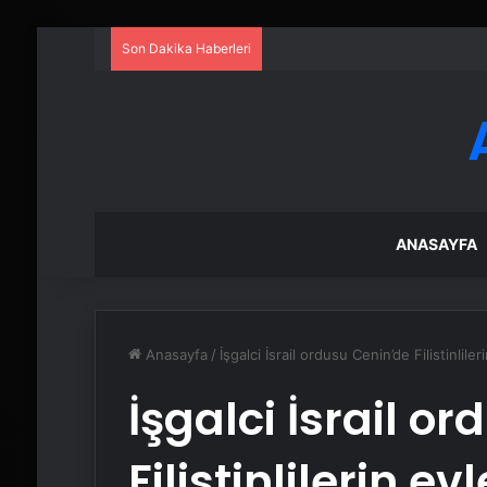
Son Dakika Haberleri
ANASAYFA
Anasayfa
/
İşgalci İsrail ordusu Cenin’de Filistinliler
İşgalci İsrail o
Filistinlilerin ev