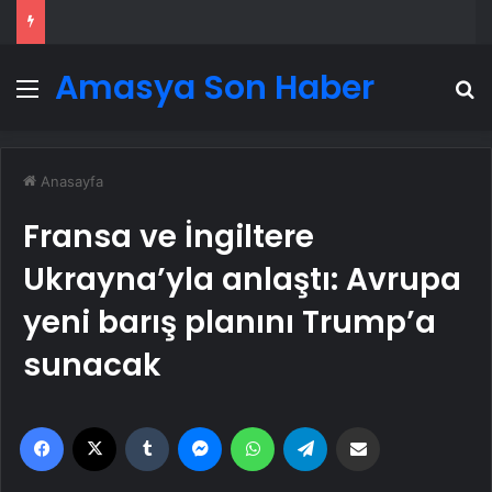
Amasya Son Haber
Menü
A
Anasayfa
Fransa ve İngiltere
Ukrayna’yla anlaştı: Avrupa
yeni barış planını Trump’a
sunacak
Facebook
X
Tumblr
Messenger
WhatsApp
Telegram
Email'den paylaş