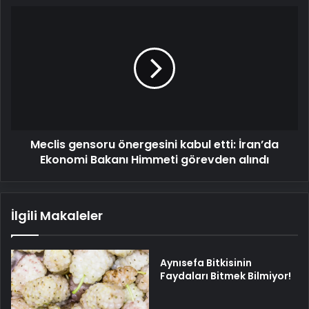
Meclis
gensoru
önergesini
kabul
etti:
İran’da
Ekonomi
Bakanı
Himmeti
Meclis gensoru önergesini kabul etti: İran’da
görevden
alındı
Ekonomi Bakanı Himmeti görevden alındı
İlgili Makaleler
Aynısefa Bitkisinin
Faydaları Bitmek Bilmiyor!