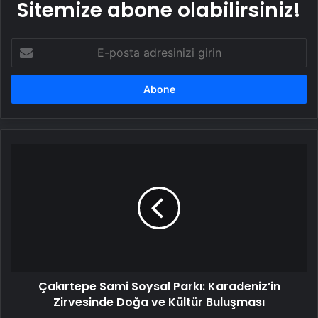
Sitemize abone olabilirsiniz!
E-
posta
adresinizi
girin
Çakırtepe
Sami
Soysal
Parkı:
Karadeniz’in
Zirvesinde
Doğa
ve
Kültür
Çakırtepe Sami Soysal Parkı: Karadeniz’in
Buluşması
Zirvesinde Doğa ve Kültür Buluşması