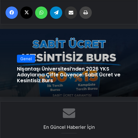
Facebook
X
WhatsApp
Telegram
Email'den paylaş
Yaz
Genel
Nişantaşı Üniversitesi’nden 2026 YKS
Adaylarına Çifte Güvence: Sabit Ücret ve
Kesintisiz Burs
En Güncel Haberler İçin