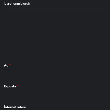
işaretlenmişlerdir
Y
o
r
u
m
*
Ad
*
E-posta
*
İnternet sitesi