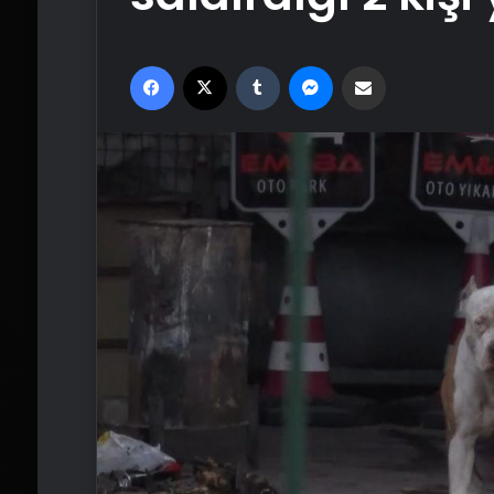
Facebook
X
Tumblr
Messenger
Email'den paylaş