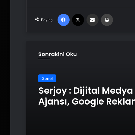
Facebook
X
Email'den paylaş
Yaz
Paylaş
Sonrakini Oku
Genel
Serjoy : Dijital Medya
Ajansı, Google Rekl
Ajansı, SEO Ajansı v
Tasarım Ajansı