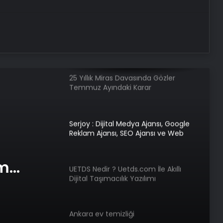
Yağı Nelerde Kullanılır?
Nişantaşı Üniversitesi’nden 2026 YKS
Adaylarına Çifte Güvence: Sabit
Ücret ve Kesintisiz Burs
25 Yıllık Miras Davasında Gözler
Temmuz Ayındaki Karar
Duruşmasına Çevrildi
Serjoy : Dijital Medya Ajansı, Google
Reklam Ajansı, SEO Ajansı ve Web
Tasarım Ajansı
am
UETDS Nedir ? Uetds.com İle Akıllı
Dijital Taşımacılık Yazılımı
e Web
Ankara ev temizliği