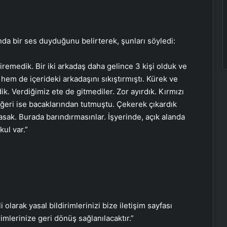
Fiziksel sunucu
ında bir ses duyduğunu belirterek, şunları söyledi:
emedik. Bir iki arkadaş daha gelince 3 kişi olduk ve
Bigo Elmas Bayi – Güvenli, Hızlı ve
 hem de içerideki arkadaşını sıkıştırmıştı. Kürek ve
Uygun Fiyatlı Elmas Satın Almanın
ik. Verdiğimiz ete de gitmediler. Zor ayırdık. Kırmızı
Yeni Adresi
ğeri ise bacaklarından tutmuştu. Çekerek çıkardık
sak. Burada barındırmasınlar. İşyerinde, açık alanda
Datahost İle Güvenilir Sunucu
ul var.”
Hizmetleri
1 ay boyunca limonlu su içerseniz…
Vücuda etkisi inanılmaz!
i olarak yasal bildirimlerinizi bize iletişim sayfası
Aloe VeraFaydaları Nelerdir? Aloe
rimlerinize geri dönüş sağlanılacaktır.”
Vera Çiçeği Ve Bitkisi Ne İşe Yarar,