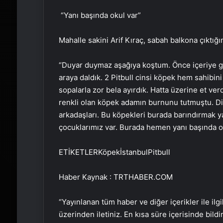
“Yanı başında okul var”
Mahalle sakini Arif Kıraç, sabah balkona çıktığ
“Duyar duymaz aşağıya koştum. Önce içeriye gir
araya daldık. 2 Pitbull cinsi köpek hem sahibini
sopalarla zor bela ayırdık. Hatta üzerine et verd
renkli olan köpek adamın burnunu tutmuştu. Di
arkadaşları. Bu köpekleri burada barındırmak ya
çocuklarımız var. Burada hemen yanı başında ok
ETİKETLERKöpekİstanbulPitbull
Haber Kaynak : TRTHABER.COM
“Yayınlanan tüm haber ve diğer içerikler ile ilgil
üzerinden iletiniz. En kısa süre içerisinde bildi