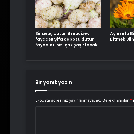
Bir avuç dutun 9 mucizevi
Aynısefa Bi
faydası! Şifa deposu dutun
Bitmek Bil
faydaları sizi çok şaşırtacak!
Bir yanıt yazın
E-posta adresiniz yayınlanmayacak.
Gerekli alanlar
*
i
Y
o
r