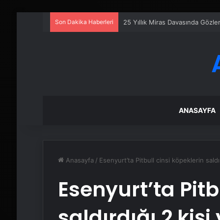
Son Dakika Haberleri
25 Yıllık Miras Davasında Gözl
ANASAYFA
Anasayfa
/
Esenyurt’ta Pitbull cinsi köpeklerin saldı
Esenyurt’ta Pitb
saldırdığı 2 kiş