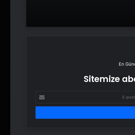
En Günc
Sitemize abo
E-
posta
adresinizi
girin