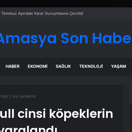
er Temmuz Ayındaki Karar Duruşmasına Çevrildi
Amasya Son Habe
HABER
EKONOMI
SAĞLIK
TEKNOLOJI
YAŞAM
rdığı 2 kişi yaralandı
ull cinsi köpeklerin
i yaralandı