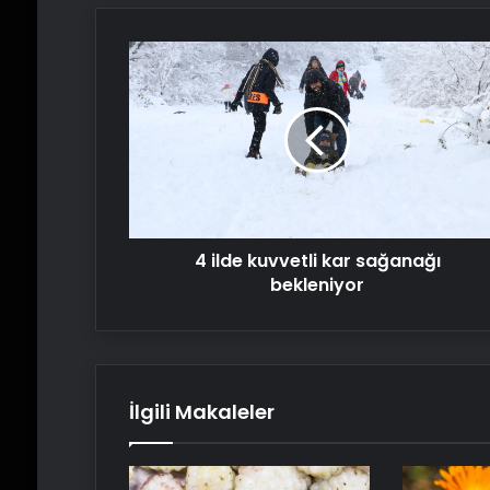
4
ilde
kuvvetli
kar
sağanağı
bekleniyor
4 ilde kuvvetli kar sağanağı
bekleniyor
İlgili Makaleler