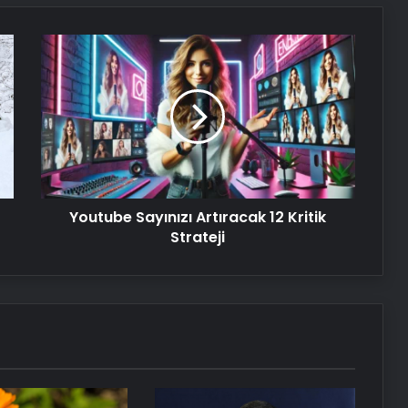
Nişantaşı Üniversitesi’nden 2026 YKS
Youtube
Adaylarına Çifte Güvence: Sabit
Sayınızı
Ücret ve Kesintisiz Burs
Artıracak
12
25 Yıllık Miras Davasında Gözler
Kritik
Temmuz Ayındaki Karar
Strateji
Duruşmasına Çevrildi
Serjoy : Dijital Medya Ajansı, Google
Youtube Sayınızı Artıracak 12 Kritik
Reklam Ajansı, SEO Ajansı ve Web
Tasarım Ajansı
Strateji
UETDS Nedir ? Uetds.com İle Akıllı
Dijital Taşımacılık Yazılımı
Ankara ev temizliği