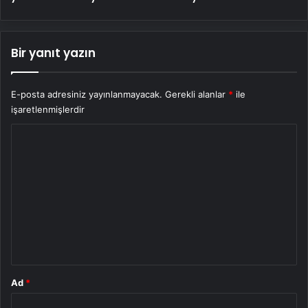
Bir yanıt yazın
E-posta adresiniz yayınlanmayacak.
Gerekli alanlar
*
ile
işaretlenmişlerdir
Y
o
r
u
m
*
Ad
*