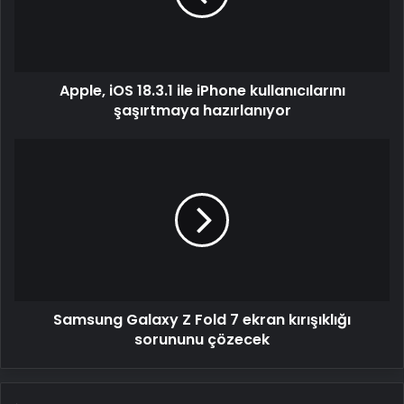
kullanıcılarını
şaşırtmaya
hazırlanıyor
Apple, iOS 18.3.1 ile iPhone kullanıcılarını
şaşırtmaya hazırlanıyor
Samsung
Galaxy
Z
Fold
7
ekran
kırışıklığı
sorununu
çözecek
Samsung Galaxy Z Fold 7 ekran kırışıklığı
sorununu çözecek