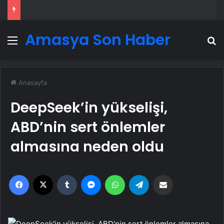
Amasya Son Haber
Menü
A
Anasayfa
DeepSeek’in yükselişi,
ABD’nin sert önlemler
almasına neden oldu
Facebook
X
Tumblr
Messenger
WhatsApp
Telegram
Email'den paylaş