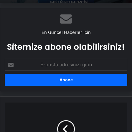
En Güncel Haberler İçin
Sitemize abone olabilirsiniz!
E-
posta
adresinizi
girin
Apple,
iOS
18.3.1
ile
iPhone