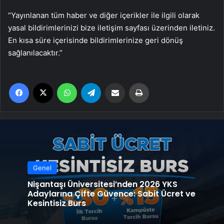
“Yayınlanan tüm haber ve diğer içerikler ile ilgili olarak
yasal bildirimlerinizi bize iletişim sayfası üzerinden iletiniz.
En kısa süre içerisinde bildirimlerinize geri dönüş
sağlanılacaktır.”
Facebook
X
WhatsApp
Telegram
Email'den paylaş
Yaz
Genel
Nişantaşı Üniversitesi’nden 2026 YKS
Adaylarına Çifte Güvence: Sabit Ücret ve
Kesintisiz Burs