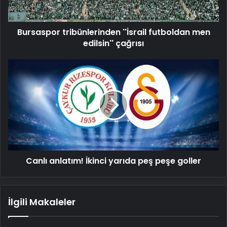
Bursaspor tribünlerinden ''İsrail futboldan men
edilsin'' çağrısı
Canlı
anlatım!
İkinci
yarıda
peş
peşe
goller
Canlı anlatım! İkinci yarıda peş peşe goller
İlgili Makaleler