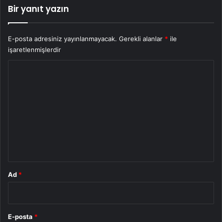
Bir yanıt yazın
E-posta adresiniz yayınlanmayacak.
Gerekli alanlar
*
ile
işaretlenmişlerdir
Y
o
r
u
m
*
Ad
*
E-posta
*