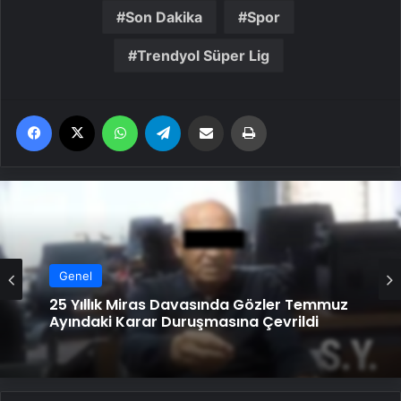
Son Dakika
Spor
Trendyol Süper Lig
Facebook
X
WhatsApp
Telegram
Email'den paylaş
Yaz
Genel
25 Yıllık Miras Davasında Gözler Temmuz
Ayındaki Karar Duruşmasına Çevrildi