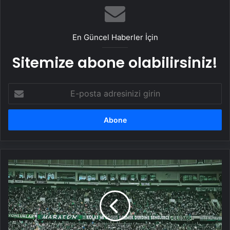
En Güncel Haberler İçin
Sitemize abone olabilirsiniz!
E-
posta
adresinizi
girin
Bursaspor
tribünlerinden
''İsrail
futboldan
men
edilsin''
çağrısı