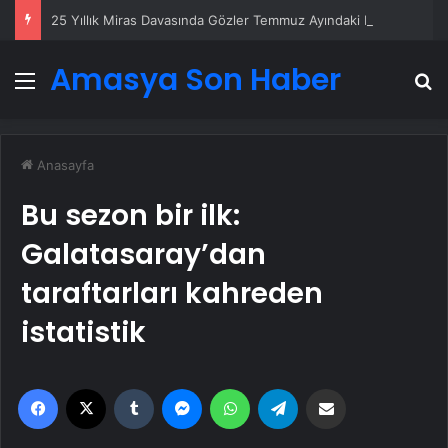
25 Yıllık Miras Davasında Gözler Temmuz Ayındaki Karar Duruşmasına Çevrildi
Amasya Son Haber
Menü
A
Anasayfa
Bu sezon bir ilk:
Galatasaray’dan
taraftarları kahreden
istatistik
Facebook
X
Tumblr
Messenger
WhatsApp
Telegram
Email'den paylaş