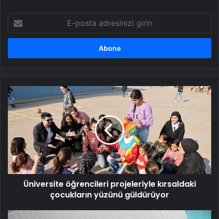
E-
posta
adresinizi
girin
Üniversite
öğrencileri
projeleriyle
kırsaldaki
çocukların
yüzünü
güldürüyor
Üniversite öğrencileri projeleriyle kırsaldaki
çocukların yüzünü güldürüyor
MEB,