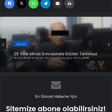
Genel
Serjoy : Dijital Medya Ajansı, Google
Genel
Reklam Ajansı, SEO Ajansı ve Web
Tasarım Ajansı
25 Yıllık Miras Davasında Gözler Temmuz
Ayındaki Karar Duruşmasına Çevrildi
En Güncel Haberler İçin
Sitemize abone olabilirsiniz!