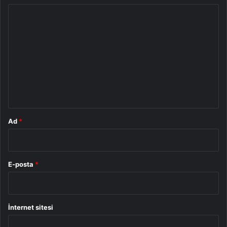
Y
o
r
u
m
*
Ad
*
E-posta
*
İnternet sitesi