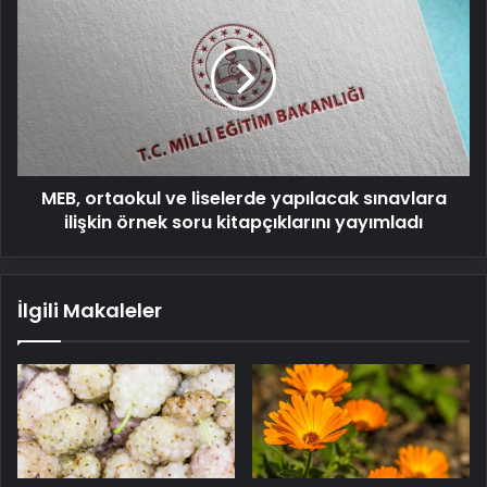
ortaokul
ve
liselerde
yapılacak
sınavlara
ilişkin
örnek
soru
MEB, ortaokul ve liselerde yapılacak sınavlara
kitapçıklarını
yayımladı
ilişkin örnek soru kitapçıklarını yayımladı
İlgili Makaleler