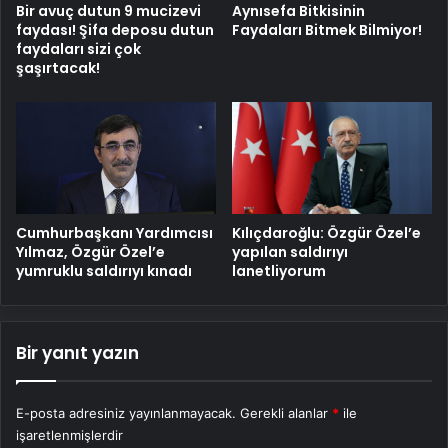
Bir avuç dutun 9 mucizevi
Aynısefa Bitkisinin
faydası! Şifa deposu dutun
Faydaları Bitmek Bilmiyor!
faydaları sizi çok
şaşırtacak!
Cumhurbaşkanı Yardımcısı
Kılıçdaroğlu: Özgür Özel’e
Yılmaz, Özgür Özel’e
yapılan saldırıyı
yumruklu saldırıyı kınadı
lanetliyorum
Bir yanıt yazın
E-posta adresiniz yayınlanmayacak.
Gerekli alanlar
*
ile
işaretlenmişlerdir