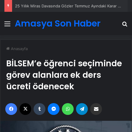
25 Yıllık Miras Davasında Gözler Temmuz Ayındaki Karar Duruşmasına Çevrildi
Amasya Son Haber
Menü
A
Anasayfa
BİLSEM’e öğrenci seçiminde
görev alanlara ek ders
ücreti ödenecek
Facebook
X
Tumblr
Messenger
WhatsApp
Telegram
Email'den paylaş