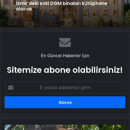
İzmir’deki eski DGM binaları kütüphane
olacak
En Güncel Haberler İçin
Sitemize abone olabilirsiniz!
E-
posta
adresinizi
girin
Mauro