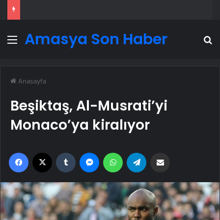
Amasya Son Haber
Menü
A
Anasayfa
Beşiktaş, Al-Musrati’yi
Monaco’ya kiralıyor
Facebook
X
Tumblr
Messenger
WhatsApp
Telegram
Email'den paylaş