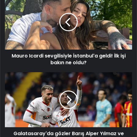
Icardi
sevgilisiyle
İstanbul'a
geldi!
İlk
işi
bakın
ne
Mauro Icardi sevgilisiyle İstanbul'a geldi! İlk işi
oldu?
bakın ne oldu?
Galatasaray'da
gözler
Barış
Alper
Yılmaz
ve
Yunus
Akgün'de
Galatasaray'da gözler Barış Alper Yılmaz ve