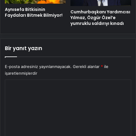
Aynısefa Bitkisinin
Cumhurbaşkanı Yardımcısı
Faydaları Bitmek Bilmiyor!
Yılmaz, Özgür Özel’e
yumruklu saldırıyı kınadı
Bir yanıt yazın
E-posta adresiniz yayınlanmayacak.
Gerekli alanlar
*
ile
işaretlenmişlerdir
Y
o
r
u
m
*