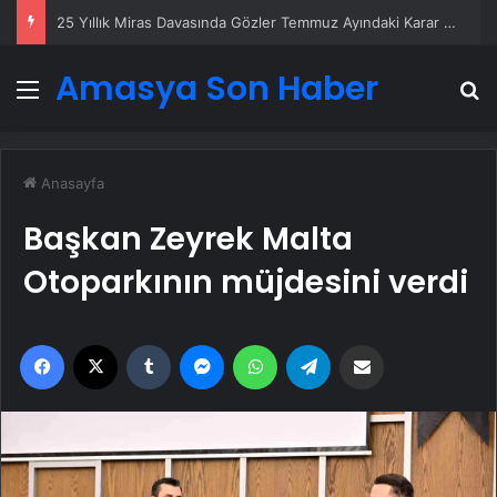
25 Yıllık Miras Davasında Gözler Temmuz Ayındaki Karar Duruşmasına Çevrildi
Amasya Son Haber
Menü
A
Anasayfa
Başkan Zeyrek Malta
Otoparkının müjdesini verdi
Facebook
X
Tumblr
Messenger
WhatsApp
Telegram
Email'den paylaş