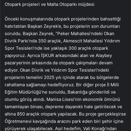
Otopark projeleri ve Malta Otoparkı müjdesi
Önceki konuşmalarında otopark projelerinden bahsettiği
hatırlatılan Başkan Zeyrek’e, bu projelerin son durumları
soruldu. Başkan Zeyrek, “Peker Mahallesi’ndeki Okan
Divrik Parkı’nda 350 araçlık, Akmescit Mahallesi Yıldırım
Spor Tesisleri’nde ise yaklaşık 300 araçlık otopark
yapıyoruz. Ayrıca İŞKUR arkasındaki alan ve Alaybey
pazaryerinin arkasında da otopark çalışmaları devam
ediyor. Okan Divrik ve Yıldırım Spor Tesisleri’ndeki
projelerin temelini 2025 yılı içinde atarak bu bölgelerde
rahatlama sağlamayı hedefliyoruz. Bir diğer proje İl Milli
Eğitim Müdürlüğü’ne sunuldu, Bakanlığa gönderildi ve
olumlu görüş alındı. Manisa Lisesi’nin ekonomik ömrünü
tamamlayan binası, depreme dayanıklı hale getirilecek ve
altına 850 araçlık otopark yapılacak. Bu proje gerçekleşirse
Öğretmenevi kavşağında aracını park eden biri şehir içine
yürüyerek ulaşabilecek. Asıl hedefim, Vali Konağı’ndan