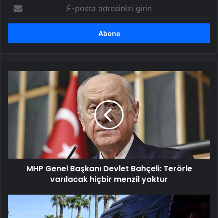
E-
posta
adresinizi
girin
MHP
Genel
Başkanı
Devlet
Bahçeli:
Terörle
varılacak
hiçbir
menzil
MHP Genel Başkanı Devlet Bahçeli: Terörle
yoktur
varılacak hiçbir menzil yoktur
Bakan
Işıkhan