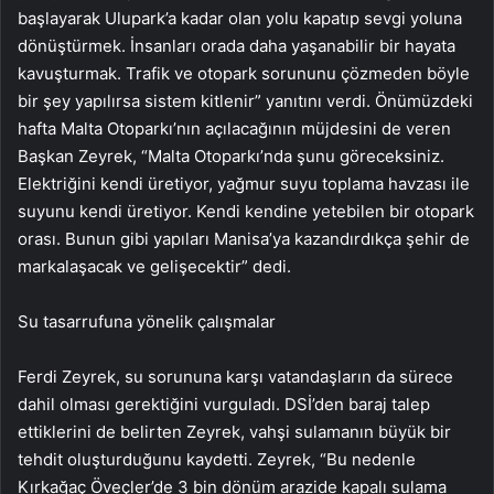
başlayarak Ulupark’a kadar olan yolu kapatıp sevgi yoluna
dönüştürmek. İnsanları orada daha yaşanabilir bir hayata
kavuşturmak. Trafik ve otopark sorununu çözmeden böyle
bir şey yapılırsa sistem kitlenir” yanıtını verdi. Önümüzdeki
hafta Malta Otoparkı’nın açılacağının müjdesini de veren
Başkan Zeyrek, “Malta Otoparkı’nda şunu göreceksiniz.
Elektriğini kendi üretiyor, yağmur suyu toplama havzası ile
suyunu kendi üretiyor. Kendi kendine yetebilen bir otopark
orası. Bunun gibi yapıları Manisa’ya kazandırdıkça şehir de
markalaşacak ve gelişecektir” dedi.
Su tasarrufuna yönelik çalışmalar
Ferdi Zeyrek, su sorununa karşı vatandaşların da sürece
dahil olması gerektiğini vurguladı. DSİ’den baraj talep
ettiklerini de belirten Zeyrek, vahşi sulamanın büyük bir
tehdit oluşturduğunu kaydetti. Zeyrek, “Bu nedenle
Kırkağaç Öveçler’de 3 bin dönüm arazide kapalı sulama