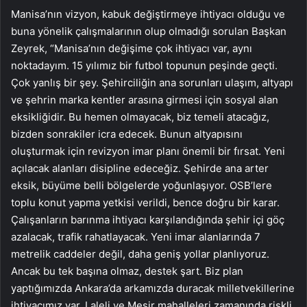
Manisa’nın vizyon, kabuk değiştirmeye ihtiyacı olduğu ve
buna yönelik çalışmalarının olup olmadığı sorulan Başkan
Zeyrek, “Manisa’nın değişime çok ihtiyacı var, aynı
noktadayım. 15 yılımız bir futbol topunun peşinde geçti.
Çok yanlış bir şey. Şehirciliğin ana sorunları ulaşım, altyapı
ve şehrin marka kentler arasına girmesi için sosyal alan
eksikliğidir. Bu hemen olmayacak, biz temeli atacağız,
bizden sonrakiler icra edecek. Bunun altyapısını
oluşturmak için revizyon imar planı önemli bir fırsat. Yeni
açılacak alanları disipline edeceğiz. Şehirde ana arter
eksik, büyüme belli bölgelerde yoğunlaşıyor. OSB’lere
toplu konut yapma yetkisi verildi, bence doğru bir karar.
Çalışanların barınma ihtiyacı karşılandığında şehir içi göç
azalacak, trafik rahatlayacak. Yeni imar alanlarında 7
metrelik caddeler değil, daha geniş yollar planlıyoruz.
Ancak bu tek başına olmaz, destek şart. Biz plan
yaptığımızda Ankara’da arkamızda duracak milletvekillerine
ihtiyacımız var. Laleli ve Mesir mahalleleri zamanında riskli