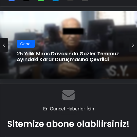
Genel
Serjoy : Dijital Medya Ajansı, Google
Genel
Reklam Ajansı, SEO Ajansı ve Web
Tasarım Ajansı
25 Yıllık Miras Davasında Gözler Temmuz
Ayındaki Karar Duruşmasına Çevrildi
En Güncel Haberler İçin
Sitemize abone olabilirsiniz!