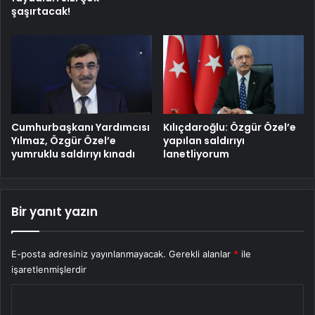
şaşırtacak!
Cumhurbaşkanı Yardımcısı
Kılıçdaroğlu: Özgür Özel’e
Yılmaz, Özgür Özel’e
yapılan saldırıyı
yumruklu saldırıyı kınadı
lanetliyorum
Bir yanıt yazın
E-posta adresiniz yayınlanmayacak.
Gerekli alanlar
*
ile
işaretlenmişlerdir
Y