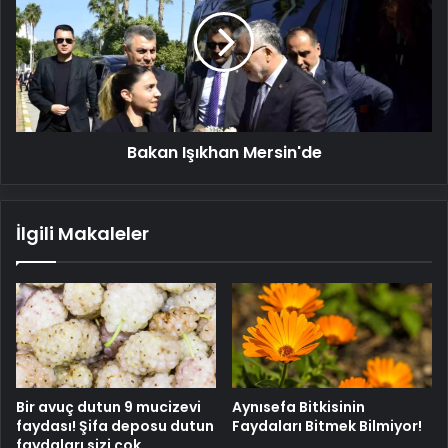
Mersin'de
Bakan Işıkhan Mersin'de
İlgili Makaleler
Bir avuç dutun 9 mucizevi
Aynısefa Bitkisinin
faydası! Şifa deposu dutun
Faydaları Bitmek Bilmiyor!
faydaları sizi çok