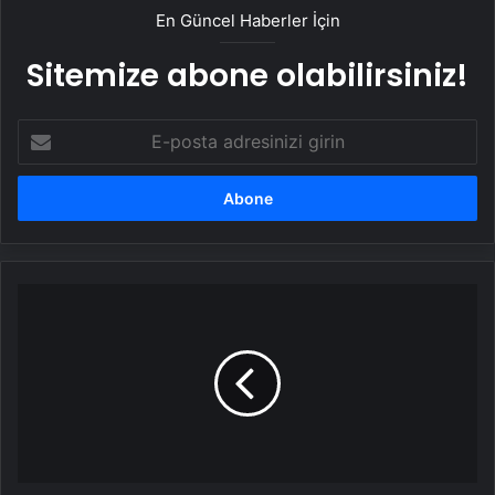
En Güncel Haberler İçin
Sitemize abone olabilirsiniz!
E-
posta
adresinizi
girin
Savcı
Osman
Görgünoğlu