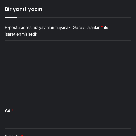
Bir yanıt yazın
E-posta adresiniz yayınlanmayacak.
Gerekli alanlar
*
ile
işaretlenmişlerdir
Y
o
r
u
m
*
Ad
*