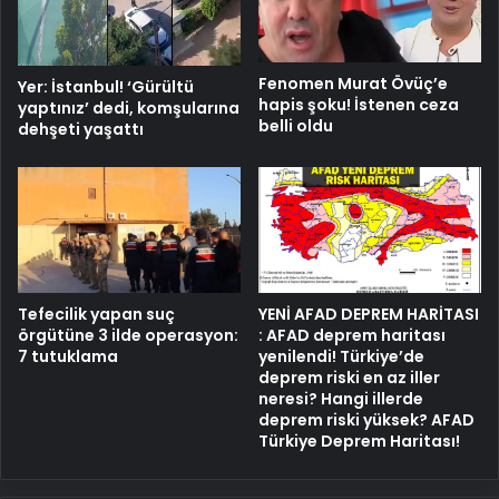
Fenomen Murat Övüç’e
Yer: İstanbul! ‘Gürültü
hapis şoku! İstenen ceza
yaptınız’ dedi, komşularına
belli oldu
dehşeti yaşattı
Tefecilik yapan suç
YENİ AFAD DEPREM HARİTASI
örgütüne 3 ilde operasyon:
: AFAD deprem haritası
7 tutuklama
yenilendi! Türkiye’de
deprem riski en az iller
neresi? Hangi illerde
deprem riski yüksek? AFAD
Türkiye Deprem Haritası!