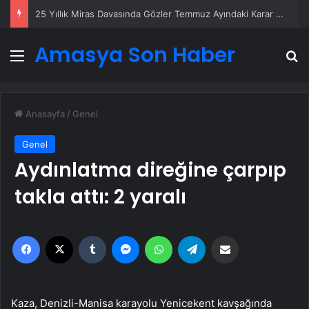
25 Yıllık Miras Davasında Gözler Temmuz Ayındaki Karar Duruşmasına Çevrildi
Amasya Son Haber
Menü
A
Anasayfa
/
Genel
Genel
Aydınlatma direğine çarpıp
takla attı: 2 yaralı
Facebook
X
Tumblr
Messenger
WhatsApp
Telegram
Email'den paylaş
Kaza, Denizli-Manisa karayolu Yenicekent kavşağında