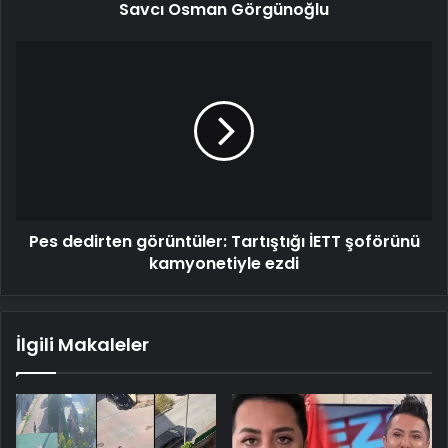
Savcı Osman Görgünoğlu
Pes
dedirten
görüntüler: Tartıştığı
İETT
şoförünü
kamyonetiyle
ezdi
Pes dedirten görüntüler: Tartıştığı İETT şoförünü
kamyonetiyle ezdi
İlgili Makaleler