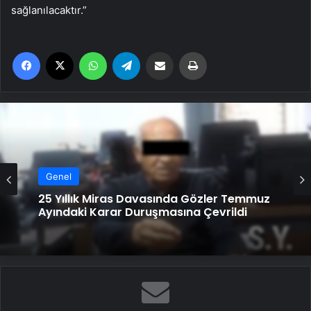
sağlanılacaktır.”
Facebook
X
WhatsApp
Telegram
Email'den paylaş
Yaz
Genel
Genel
Serjoy : Dijital Medya Ajansı, Google
Reklam Ajansı, SEO Ajansı ve Web
Tasarım Ajansı
25 Yıllık Miras Davasında Gözler Temmuz
Ayındaki Karar Duruşmasına Çevrildi