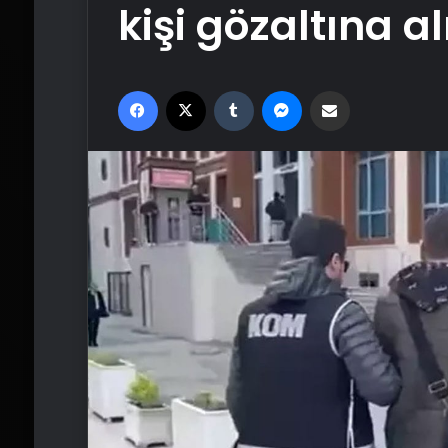
kişi gözaltına al
Facebook
X
Tumblr
Messenger
Email'den paylaş