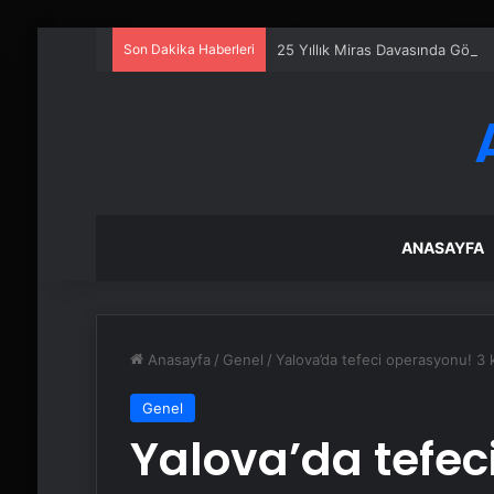
Son Dakika Haberleri
25 Yıllık Miras Davasında Gözl
ANASAYFA
Anasayfa
/
Genel
/
Yalova’da tefeci operasyonu! 3 ki
Genel
Yalova’da tefec