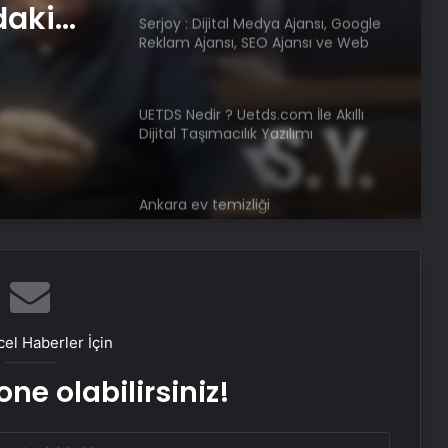
am
UETDS Nedir ? Uetds.com İle Akıllı
Dijital Taşımacılık Yazılımı
e Web
Ankara ev temizliği
Fiziksel sunucu
Bigo Elmas Bayi – Güvenli, Hızlı ve
Uygun Fiyatlı Elmas Satın Almanın
Yeni Adresi
el Haberler İçin
Datahost İle Güvenilir Sunucu
Hizmetleri
ne olabilirsiniz!
Yağışlı hava geri geliyor, sıcaklıklar