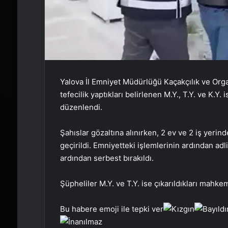
Yalova İl Emniyet Müdürlüğü Kaçakçılık ve Or
tefecilik yaptıkları belirlenen M.Y., T.Y. ve K.Y
düzenlendi.
Şahıslar gözaltına alınırken, 2 ev ve 2 iş yerin
geçirildi. Emniyetteki işlemlerinin ardından adl
ardından serbest bırakıldı.
Şüpheliler M.Y. ve T.Y. ise çıkarıldıkları mahkem
Bu habere emoji ile tepki ver