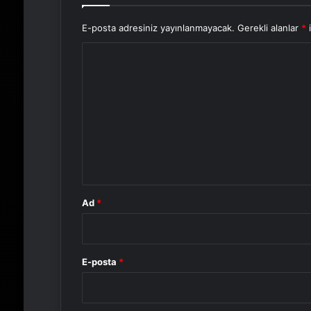
E-posta adresiniz yayınlanmayacak.
Gerekli alanlar
*
i
Y
o
r
u
m
*
Ad
*
E-posta
*