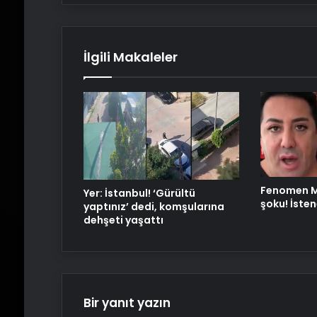
İlgili Makaleler
Fenomen M
Yer: İstanbul! ‘Gürültü
şoku! İsten
yaptınız’ dedi, komşularına
dehşeti yaşattı
Bir yanıt yazın