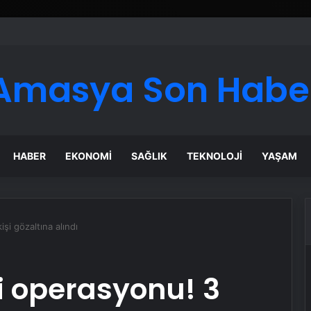
er Temmuz Ayındaki Karar Duruşmasına Çevrildi
Amasya Son Habe
HABER
EKONOMI
SAĞLIK
TEKNOLOJI
YAŞAM
şi gözaltına alındı
i operasyonu! 3