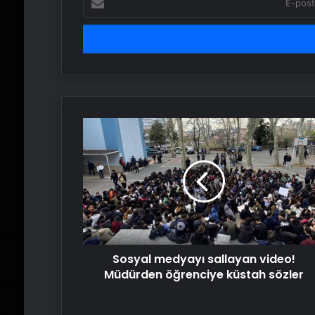
posta
adresinizi
girin
Sosyal
medyayı
sallayan
video!
Müdürden
öğrenciye
küstah
sözler
Sosyal medyayı sallayan video!
Müdürden öğrenciye küstah sözler