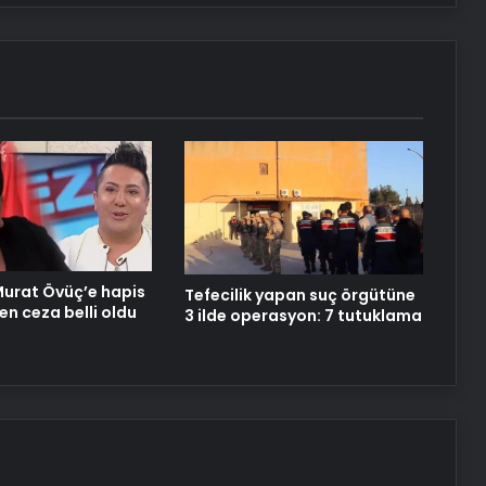
Dijital Taşımacılık Yazılımı
Ankara ev temizliği
urat Övüç’e hapis
Tefecilik yapan suç örgütüne
en ceza belli oldu
3 ilde operasyon: 7 tutuklama