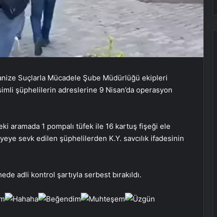
ganize Suçlarla Mücadele Şube Müdürlüğü ekipleri
. isimli şüphelilerin adreslerine 9 Nisan’da operasyon
Fiziksel sunucu
deki aramada 1 pompalı tüfek ile 16 kartuş fişeği ele
Bigo Elmas Bayi – Güvenli, Hızlı ve
iyeye sevk edilen şüphelilerden K.Y. savcılık ifadesinin
Uygun Fiyatlı Elmas Satın Almanın
Yeni Adresi
ede adli kontrol şartıyla serbest bırakıldı.
Datahost İle Güvenilir Sunucu
Hizmetleri