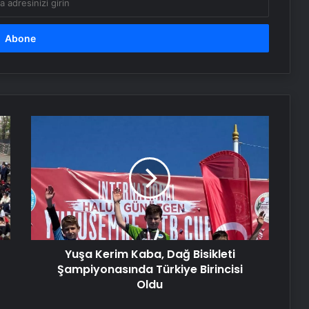
düşüyor! İşte il il beklenen hava
durumu tahminleri…
Samsun’da yedikleri tavuk zehirledii!
Rahatsızlanan işçilerin sayısı 213’e
yükseldi
Nişantaşı Üniversitesi’nden 2026 YKS
Yuşa
Adaylarına Çifte Güvence: Sabit
Kerim
Ücret ve Kesintisiz Burs
Kaba,
Dağ
25 Yıllık Miras Davasında Gözler
Bisikleti
Temmuz Ayındaki Karar
Şampiyonasında
Duruşmasına Çevrildi
Türkiye
Birincisi
Oldu
Serjoy : Dijital Medya Ajansı, Google
Yuşa Kerim Kaba, Dağ Bisikleti
Reklam Ajansı, SEO Ajansı ve Web
Şampiyonasında Türkiye Birincisi
Tasarım Ajansı
Oldu
UETDS Nedir ? Uetds.com İle Akıllı