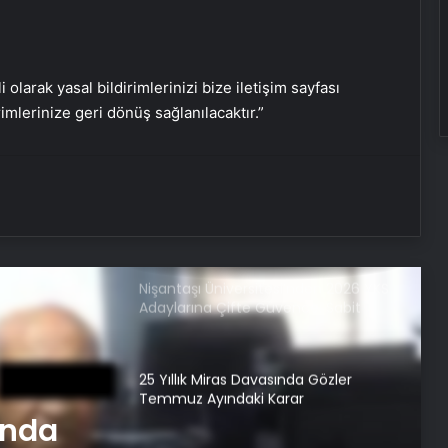
Yağışlı hava geri geliyor, sıcaklıklar
düşüyor! İşte il il beklenen hava
durumu tahminleri…
i olarak yasal bildirimlerinizi bize iletişim sayfası
Samsun’da yedikleri tavuk zehirledii!
rimlerinize geri dönüş sağlanılacaktır.”
Rahatsızlanan işçilerin sayısı 213’e
yükseldi
Nişantaşı Üniversitesi’nden 2026 YKS
Adaylarına Çifte Güvence: Sabit
Ücret ve Kesintisiz Burs
25 Yıllık Miras Davasında Gözler
Temmuz Ayındaki Karar
Duruşmasına Çevrildi
Serjoy : Dijital Medya Ajansı, Google
Reklam Ajansı, SEO Ajansı ve Web
Tasarım Ajansı