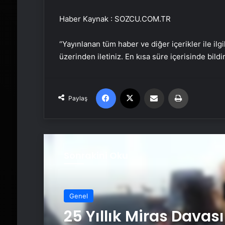
Haber Kaynak : SOZCU.COM.TR
“Yayınlanan tüm haber ve diğer içerikler ile ilgil
üzerinden iletiniz. En kısa süre içerisinde bildi
Facebook
X
Email'den paylaş
Yaz
Paylaş
Sonrakini Oku
Genel
Serjoy : Dijital Medya