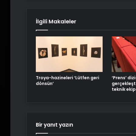
İlgili Makaleler
Troya-hazineleri ‘Lütfen geri
‘Prens’ diz
dönsün’
gerçekleşt
teknik eki
Bir yanıt yazın