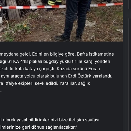
eydana geldi. Edinilen bilgiye göre, Bafra istikametine
İki yılda 302 restorasyon
ığı 61 KA 418 plakalı buğday yüklü tır ile karşı yönden
alı tır kafa kafaya çarpıştı. Kazada sürücü Ercan
aynı araçta yolcu olarak bulunan Erdi Öztürk yaralandı.
Her çocuk bir kahraman
itfaiye ekipleri sevk edildi. Yaralılar, sağlık
ı…
Ahu Yağtu: Her şey netleşti
i olarak yasal bildirimlerinizi bize iletişim sayfası
8 Mayıs 2025 günlük burç yorumları
rimlerinize geri dönüş sağlanılacaktır.”