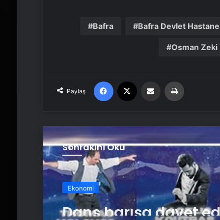
Bafra
Bafra Devlet Hastane
Osman Zeki 
Facebook
X
Email'den paylaş
Yaz
Paylaş
Sonrakini Oku
Ekonomi
Dans barışa davet ed