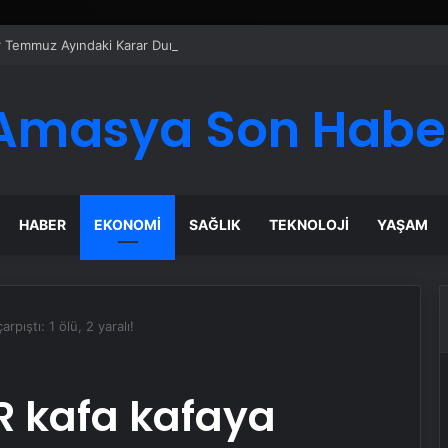
er Temmuz Ayındaki Karar Duruşmasına Çevrildi
Amasya Son Habe
HABER
EKONOMI
SAĞLIK
TEKNOLOJI
YAŞAM
pıştı: 1 ölü, 2 yaralı!
R kafa kafaya