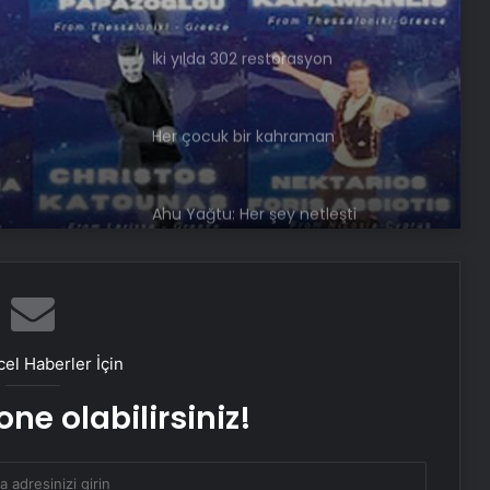
İki yılda 302 restorasyon
Her çocuk bir kahraman
Ahu Yağtu: Her şey netleşti
8 Mayıs 2025 günlük burç yorumları
el Haberler İçin
İlayda Akdoğan İranlı aşkından
ayrıldı
ne olabilirsiniz!
Bakan Ersoy: Arkeoloji alanında
yürütülen çalışmalarla tarih