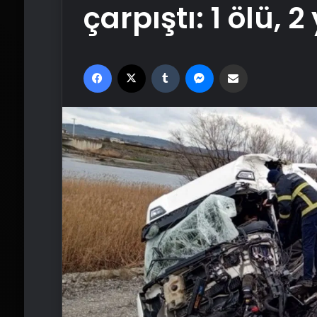
çarpıştı: 1 ölü, 2
Facebook
X
Tumblr
Messenger
Email'den paylaş