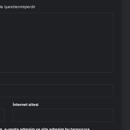
le işaretlenmişlerdir
İnternet sitesi
m, e-posta adresim ve site adresim bu tarayıcıya