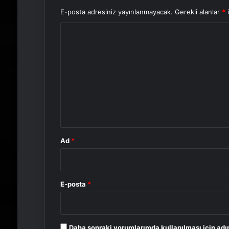
E-posta adresiniz yayınlanmayacak.
Gerekli alanlar
*
i
Y
o
r
u
m
*
Ad
*
E-posta
*
Daha sonraki yorumlarımda kullanılması için adı