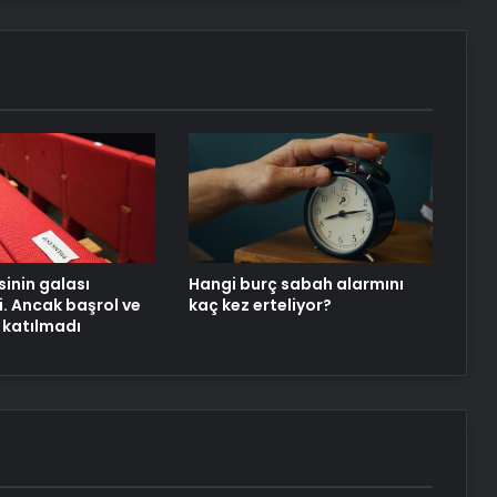
isinin galası
Hangi burç sabah alarmını
i. Ancak başrol ve
kaç kez erteliyor?
p katılmadı