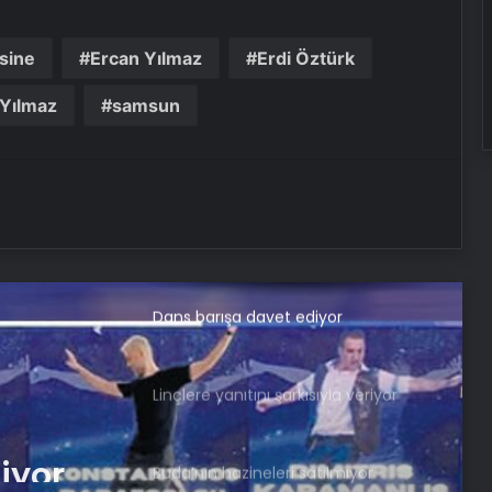
İlayda Akdoğan İranlı aşkından
sine
Ercan Yılmaz
Erdi Öztürk
ayrıldı
Yılmaz
samsun
Bakan Ersoy: Arkeoloji alanında
yürütülen çalışmalarla tarih
yazıyoruz
Yunus Emre’nin mezarı nerede?
Dans barışa davet ediyor
Linçlere yanıtını şarkısıyla veriyor
iyor
Buda’nın hazineleri satılmıyor