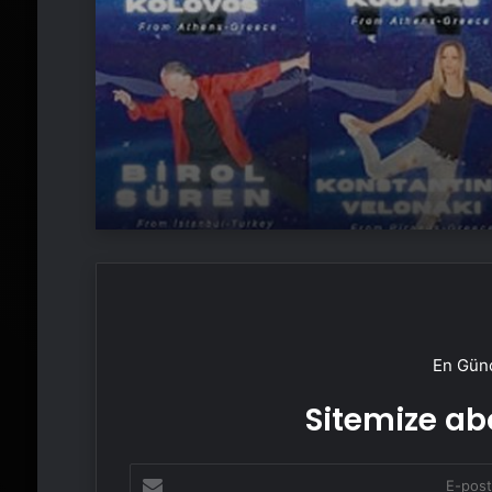
En Günc
Sitemize abo
E-