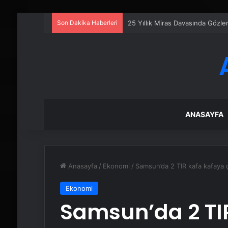
Son Dakika Haberleri
25 Yıllık Miras Davasında Gözl
ANASAYFA
Anasayfa
/
Ekonomi
/
Samsun’da 2 TIR kafa kafaya çar
Ekonomi
Samsun’da 2 TI