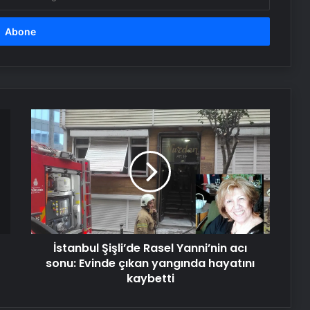
yazıyoruz
Yunus Emre’nin mezarı nerede?
Dans barışa davet ediyor
İstanbul
Şişli’de
Rasel
Linçlere yanıtını şarkısıyla veriyor
Yanni’nin
acı
sonu:
Buda’nın hazineleri satılmıyor
Evinde
çıkan
yangında
İstanbul Şişli’de Rasel Yanni’nin acı
hayatını
kaybetti
sonu: Evinde çıkan yangında hayatını
kaybetti