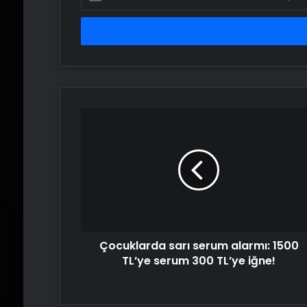
posta
adresinizi
girin
Çocuklarda
sarı
serum
alarmı:
1500
TL’ye
serum
300
TL’ye
Çocuklarda sarı serum alarmı: 1500
iğne!
TL’ye serum 300 TL’ye iğne!