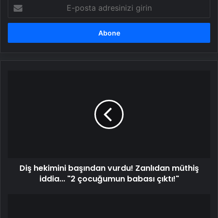
E-
posta
adresinizi
girin
Diş
hekimini
başından
vurdu!
Zanlıdan
müthiş
iddia...
"2
çocuğumun
Diş hekimini başından vurdu! Zanlıdan müthiş
babası
çıktı!"
iddia... "2 çocuğumun babası çıktı!"
Diyarbakır
Anneleri