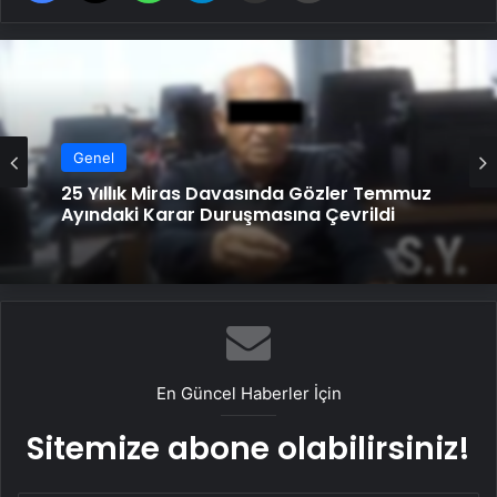
Genel
Genel
Serjoy : Dijital Medya Ajansı, Google
Reklam Ajansı, SEO Ajansı ve Web
Tasarım Ajansı
25 Yıllık Miras Davasında Gözler Temmuz
Ayındaki Karar Duruşmasına Çevrildi
En Güncel Haberler İçin
Sitemize abone olabilirsiniz!