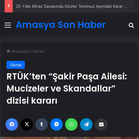
25 Yıllık Miras Davasında Gözler Temmuz Ayındaki Karar Duruşmasına Çevrildi
Amasya Son Haber
Menü
A
Anasayfa
/
Genel
Genel
RTÜK’ten “Şakir Paşa Ailesi:
Mucizeler ve Skandallar”
dizisi kararı
Facebook
X
Tumblr
Messenger
WhatsApp
Telegram
Email'den paylaş