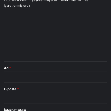
işaretlenmişlerdir
Y
o
r
u
m
*
Ad
*
E-posta
*
İnternet sitesi