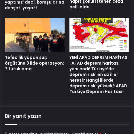
hapis şoku! İstenen ceza
yaptınız’ dedi, komşularına
belli oldu
dehşeti yaşattı
Tefecilik yapan suç
YENİ AFAD DEPREM HARİTASI
örgütüne 3 ilde operasyon:
: AFAD deprem haritası
7 tutuklama
yenilendi! Türkiye’de
deprem riski en az iller
neresi? Hangi illerde
deprem riski yüksek? AFAD
Türkiye Deprem Haritası!
Bir yanıt yazın
E-posta adresiniz yayınlanmayacak.
Gerekli alanlar
*
ile