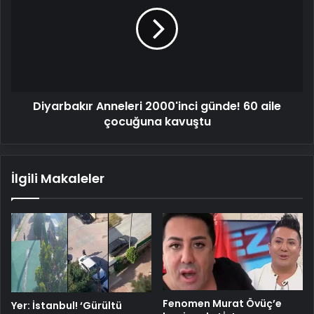
2000'inci
günde!
60
aile
çocuğuna
kavuştu
Diyarbakır Anneleri 2000'inci günde! 60 aile
çocuğuna kavuştu
İlgili Makaleler
Fenomen Murat Övüç’e
Yer: İstanbul! ‘Gürültü