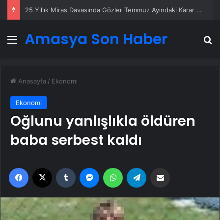
25 Yıllık Miras Davasında Gözler Temmuz Ayındaki Karar Duruşmasına Çevrildi
Amasya Son Haber
Menü
A
Anasayfa
/
Ekonomi
Ekonomi
Oğlunu yanlışlıkla öldüren
baba serbest kaldı
Facebook
X
Tumblr
Messenger
WhatsApp
Telegram
Email'den paylaş