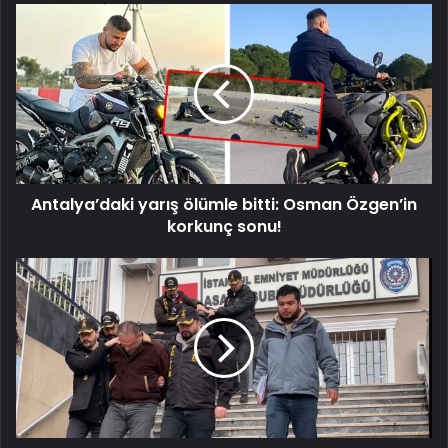
Antalya’daki
yarış
ölümle
bitti:
Osman
Özgen’in
korkunç
sonu!
Antalya’daki yarış ölümle bitti: Osman Özgen’in
korkunç sonu!
Ortaköy’de
adam
kaçırdılar!
'Abin
elimizde
para
gönder'
mesajı
attılar!