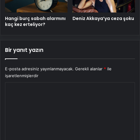
Hangi burç sabah alarmını
Deniz Akkaya’ya ceza şoku
kaç kez erteliyor?
Bir yanıt yazın
E-posta adresiniz yayınlanmayacak.
Gerekli alanlar
*
ile
işaretlenmişlerdir
Y
o
r
u
m
*