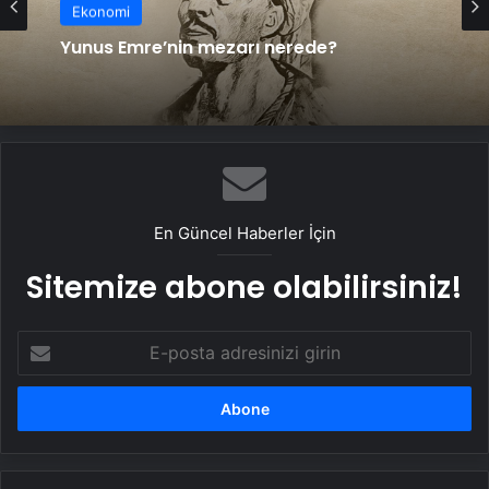
Ekonomi
Dans barışa davet ediyor
Ekonomi
Yunus Emre’nin mezarı nerede?
En Güncel Haberler İçin
Sitemize abone olabilirsiniz!
E-
posta
adresinizi
girin