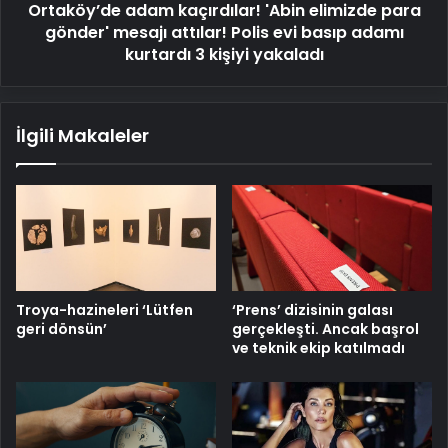
Ortaköy’de adam kaçırdılar! 'Abin elimizde para
Polis
evi
gönder' mesajı attılar! Polis evi basıp adamı
basıp
kurtardı 3 kişiyi yakaladı
adamı
kurtardı
3
İlgili Makaleler
kişiyi
yakaladı
Troya-hazineleri ‘Lütfen
‘Prens’ dizisinin galası
geri dönsün’
gerçekleşti. Ancak başrol
ve teknik ekip katılmadı