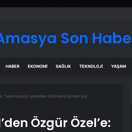
er Temmuz Ayındaki Karar Duruşmasına Çevrildi
Amasya Son Habe
HABER
EKONOMI
SAĞLIK
TEKNOLOJI
YAŞAM
’e: Tulum peyniri yemeden Erzincan’a girmek yok
’den Özgür Özel’e: