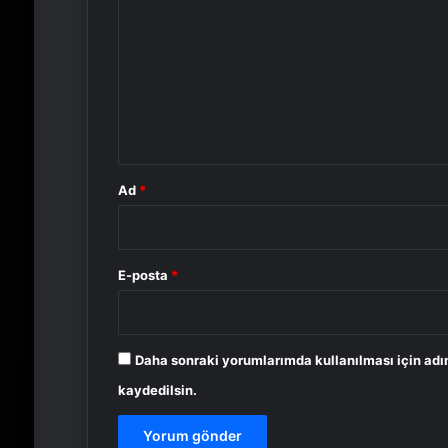
o
r
u
m
*
Ad
*
E-posta
*
Daha sonraki yorumlarımda kullanılması için adı
kaydedilsin.