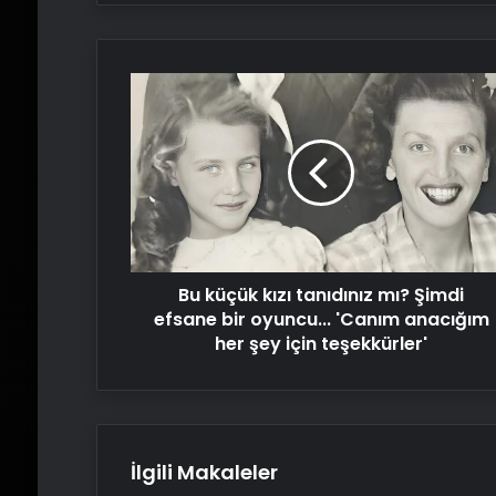
Bu
küçük
kızı
tanıdınız
mı?
Şimdi
efsane
bir
oyuncu...
Bu küçük kızı tanıdınız mı? Şimdi
'Canım
anacığım
efsane bir oyuncu... 'Canım anacığım
her
her şey için teşekkürler'
şey
için
teşekkürler'
İlgili Makaleler