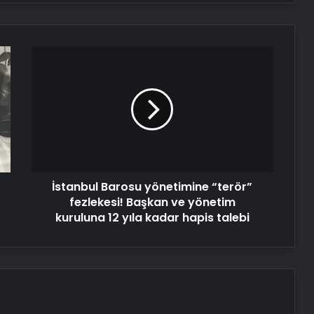
yükseldi
Nişantaşı Üniversitesi’nden 2026 YKS
İstanbul
Adaylarına Çifte Güvence: Sabit
Barosu
Ücret ve Kesintisiz Burs
yönetimine
“terör”
25 Yıllık Miras Davasında Gözler
fezlekesi!
Temmuz Ayındaki Karar
Başkan
Duruşmasına Çevrildi
ve
yönetim
kuruluna
Serjoy : Dijital Medya Ajansı, Google
İstanbul Barosu yönetimine “terör”
12
Reklam Ajansı, SEO Ajansı ve Web
yıla
fezlekesi! Başkan ve yönetim
Tasarım Ajansı
kadar
kuruluna 12 yıla kadar hapis talebi
hapis
UETDS Nedir ? Uetds.com İle Akıllı
talebi
Dijital Taşımacılık Yazılımı
Ankara ev temizliği