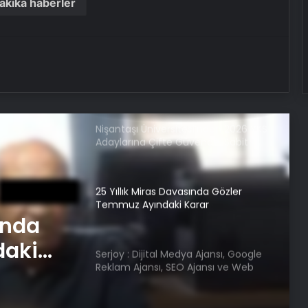
akika haberler
Samsun’da yedikleri tavuk zehirledii!
Rahatsızlanan işçilerin sayısı 213’e
yükseldi
Nişantaşı Üniversitesi’nden 2026 YKS
Adaylarına Çifte Güvence: Sabit
Ücret ve Kesintisiz Burs
25 Yıllık Miras Davasında Gözler
Temmuz Ayındaki Karar
Duruşmasına Çevrildi
Serjoy : Dijital Medya Ajansı, Google
Reklam Ajansı, SEO Ajansı ve Web
Tasarım Ajansı
am
UETDS Nedir ? Uetds.com İle Akıllı
Dijital Taşımacılık Yazılımı
e Web