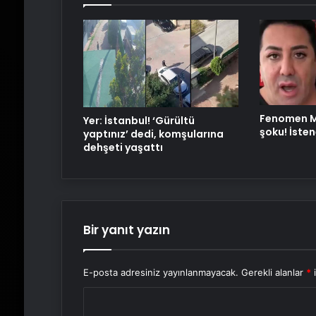
Fenomen M
Yer: İstanbul! ‘Gürültü
şoku! İsten
yaptınız’ dedi, komşularına
dehşeti yaşattı
Bir yanıt yazın
E-posta adresiniz yayınlanmayacak.
Gerekli alanlar
*
i
Y