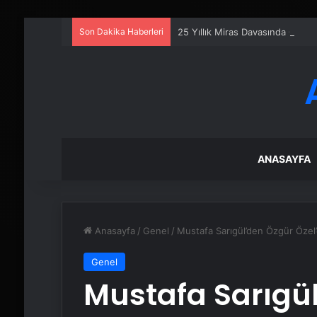
Son Dakika Haberleri
25 Yıllık Miras Davasında Gözl
ANASAYFA
Anasayfa
/
Genel
/
Mustafa Sarıgül’den Özgür Özel
Genel
Mustafa Sarıgül