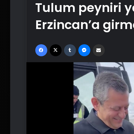
Tulum peyniri
Erzincan’a girm
Facebook
X
Tumblr
Messenger
Email'den paylaş