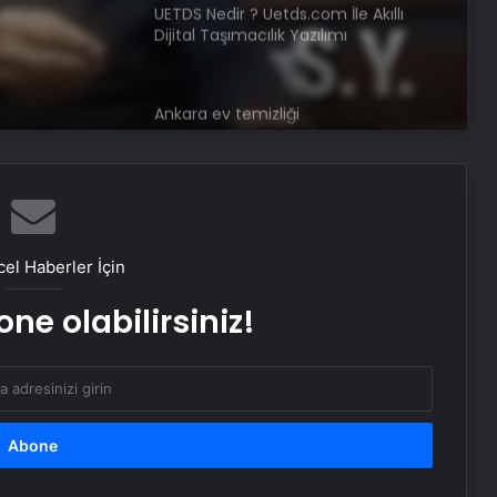
ında
Ankara ev temizliği
daki
Fiziksel sunucu
Bigo Elmas Bayi – Güvenli, Hızlı ve
Uygun Fiyatlı Elmas Satın Almanın
Yeni Adresi
el Haberler İçin
Datahost İle Güvenilir Sunucu
Hizmetleri
ne olabilirsiniz!
Yağışlı hava geri geliyor, sıcaklıklar
düşüyor! İşte il il beklenen hava
durumu tahminleri…
Samsun’da yedikleri tavuk zehirledii!
Rahatsızlanan işçilerin sayısı 213’e