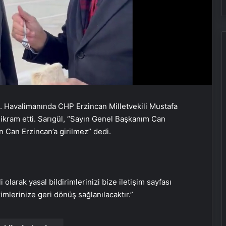
Fiziksel sunucu
Bigo Elmas Bayi – Güvenli, Hızlı ve
Uygun Fiyatlı Elmas Satın Almanın
i. Havalimanında CHP Erzincan Milletvekili Mustafa
Yeni Adresi
i ikram etti. Sarıgül, “Sayın Genel Başkanım Can
 Can Erzincan’a girilmez” dedi.
Datahost İle Güvenilir Sunucu
Hizmetleri
Yağışlı hava geri geliyor, sıcaklıklar
i olarak yasal bildirimlerinizi bize iletişim sayfası
düşüyor! İşte il il beklenen hava
rimlerinize geri dönüş sağlanılacaktır.”
durumu tahminleri…