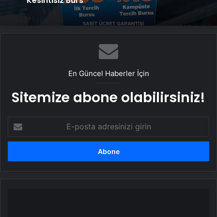
Kesintisiz Burs
En Güncel Haberler İçin
Sitemize abone olabilirsiniz!
E-
posta
adresinizi
girin
Diyarbakır
Anneleri
2000'inci