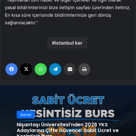
yasal bildirimlerinizi bize iletişim sayfası üzerinden iletiniz.
En kısa süre içerisinde bildirimlerinize geri dönüş
sağlanılacaktır.”
istanbul kar
Facebook
X
WhatsApp
Telegram
Email'den paylaş
Yaz
Genel
Nişantaşı Üniversitesi’nden 2026 YKS
Adaylarına Çifte Güvence: Sabit Ücret ve