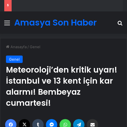
Amasya Son Haber
Menü
A
Anasayfa
/
Genel
Genel
Meteoroloji’den kritik uyarı!
İstanbul ve 13 kent için kar
alarmı! Bembeyaz
cumartesi!
Facebook
X
Tumblr
Messenger
WhatsApp
Telegram
Email'den paylaş