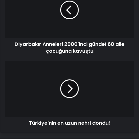
günde!
60
aile
çocuğuna
kavuştu
Diyarbakır Anneleri 2000'inci günde! 60 aile
çocuğuna kavuştu
Türkiye'nin
en
uzun
nehri
dondu!
Türkiye'nin en uzun nehri dondu!