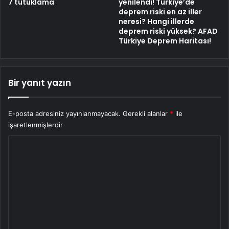
7 tutuklama
yenilendi! Türkiye’de
deprem riski en az iller
neresi? Hangi illerde
deprem riski yüksek? AFAD
Türkiye Deprem Haritası!
Bir yanıt yazın
E-posta adresiniz yayınlanmayacak.
Gerekli alanlar
*
ile
işaretlenmişlerdir
Y
o
r
u
m
*