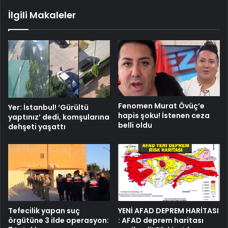
İlgili Makaleler
Fenomen Murat Övüç’e
Yer: İstanbul! ‘Gürültü
hapis şoku! İstenen ceza
yaptınız’ dedi, komşularına
belli oldu
dehşeti yaşattı
Tefecilik yapan suç
YENİ AFAD DEPREM HARİTASI
örgütüne 3 ilde operasyon:
: AFAD deprem haritası