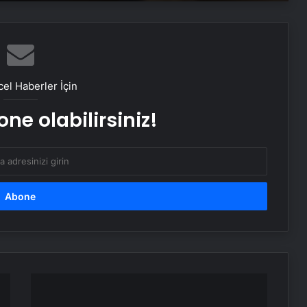
Bigo Elmas Bayi – Güvenli, Hızlı ve
Uygun Fiyatlı Elmas Satın Almanın
Yeni Adresi
el Haberler İçin
Datahost İle Güvenilir Sunucu
Hizmetleri
ne olabilirsiniz!
Yağışlı hava geri geliyor, sıcaklıklar
düşüyor! İşte il il beklenen hava
durumu tahminleri…
Samsun’da yedikleri tavuk zehirledii!
Rahatsızlanan işçilerin sayısı 213’e
yükseldi
Nişantaşı Üniversitesi’nden 2026 YKS
CHP'den
Adaylarına Çifte Güvence: Sabit
Erdoğan'a
Ücret ve Kesintisiz Burs