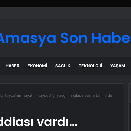
er Temmuz Ayındaki Karar Duruşmasına Çevrildi
Amasya Son Habe
HABER
EKONOMI
SAĞLIK
TEKNOLOJI
YAŞAM
a Teyze’nin hayatını kaybettiği yangının çıkış nedeni belli oldu
ddiası vardı…