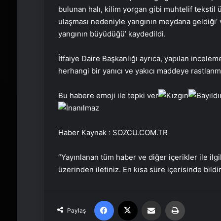
bulunan halı, kilim yorgan gibi muhtelif tekstil
ulaşması nedeniyle yangının meydana geldiği’ 
yangının büyüdüğü’ kaydedildi.
İtfaiye Daire Başkanlığı ayrıca, yapılan incel
herhangi bir yanıcı ve yakıcı maddeye rastlanma
Bu habere emoji ile tepki ver
Haber Kaynak : SOZCU.COM.TR
“Yayınlanan tüm haber ve diğer içerikler ile ilgil
üzerinden iletiniz. En kısa süre içerisinde bildi
Facebook
X
Email'den paylaş
Yaz
Paylaş