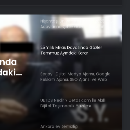
Adaylarına Çifte Güvence: Sabit
Ücret ve Kesintisiz Burs
25 Yıllık Miras Davasında Gözler
Temmuz Ayındaki Karar
Duruşmasına Çevrildi
Serjoy : Dijital Medya Ajansı, Google
Reklam Ajansı, SEO Ajansı ve Web
Tasarım Ajansı
UETDS Nedir ? Uetds.com İle Akıllı
Dijital Taşımacılık Yazılımı
am
ında
e Web
daki
Ankara ev temizliği
Fiziksel sunucu