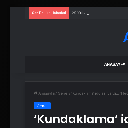
Son Dakika Haberleri
25 Yıllık Miras Davasında Gözl
ANASAYFA
Anasayfa
/
Genel
/
‘Kundaklama’ iddiası vardı… ‘Necl
Genel
‘Kundaklama’ i