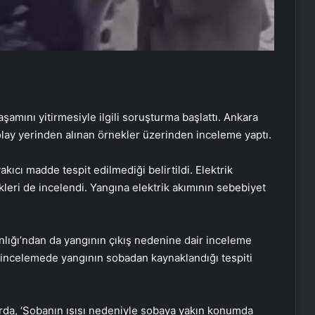
amını yitirmesiyle ilgili soruşturma başlattı. Ankara
olay yerinden alınan örnekler üzerinden inceleme yaptı.
ıcı madde tespit edilmediği belirtildi. Elektrik
leri de incelendi. Yangına elektrik akımının sebebiyet
anlığı’ndan da yangının çıkış nedenine dair inceleme
an incelemede yangının sobadan kaynaklandığı tespiti
rda, ‘Sobanın ısısı nedeniyle sobaya yakın konumda
Fiziksel sunucu