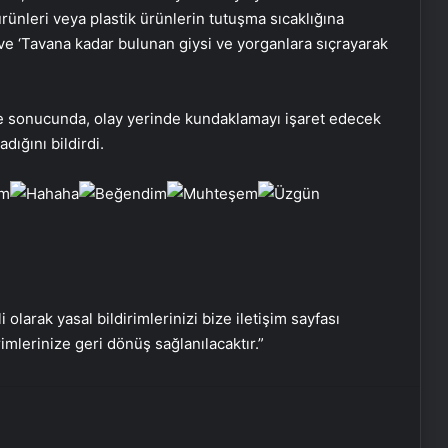
 ürünleri veya plastik ürünlerin tutuşma sıcaklığına
ve ‘Tavana kadar bulunan giysi ve yorganlara sıçrayarak
Bigo Elmas Bayi – Güvenli, Hızlı ve
Uygun Fiyatlı Elmas Satın Almanın
Yeni Adresi
eme sonucunda, olay yerinde kundaklamayı işaret edecek
dığını bildirdi.
Datahost İle Güvenilir Sunucu
Hizmetleri
Yağışlı hava geri geliyor, sıcaklıklar
düşüyor! İşte il il beklenen hava
durumu tahminleri…
i olarak yasal bildirimlerinizi bize iletişim sayfası
Samsun’da yedikleri tavuk zehirledii!
rimlerinize geri dönüş sağlanılacaktır.”
Rahatsızlanan işçilerin sayısı 213’e
yükseldi
Nişantaşı Üniversitesi’nden 2026 YKS