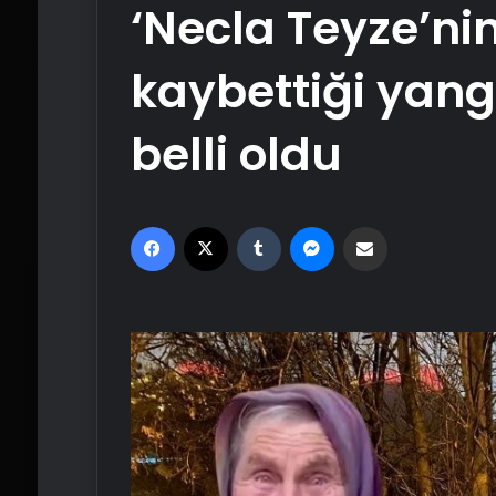
‘Necla Teyze’ni
kaybettiği yang
belli oldu
Facebook
X
Tumblr
Messenger
Email'den paylaş