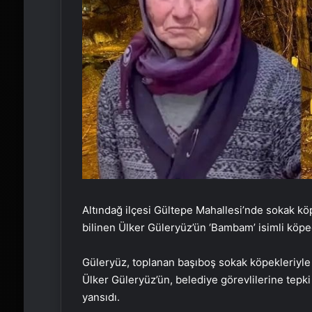
Altındağ ilçesi Gültepe Mahallesi’nde sokak kö
bilinen Ülker Güleryüz’ün ‘Bambam’ isimli köpeği
Güleryüz, toplanan başıboş sokak köpekleriyle 
Ülker Güleryüz’ün, belediye görevlilerine tepk
yansıdı.